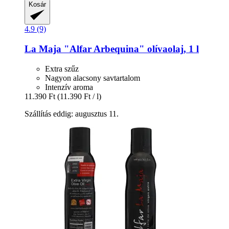
Kosár
4.9 (9)
La Maja
"Alfar Arbequina" olívaolaj, 1 l
Extra szűz
Nagyon alacsony savtartalom
Intenzív aroma
11.390 Ft
(11.390 Ft / l)
Szállítás eddig: augusztus 11.