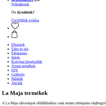
Feliratkozás
Ön
új nálunk?
Ügyfélfiók nyitása
Fűszerek
Édes és sós
Éléskamra
Italok
Konyhai kiegészítők
Ázsiai termékek
DIY
Grillezés
Márkák
Akciók
La Maja termékek
A La Maja olívaolajok előállításához csak nemes arbequina olajbogyók