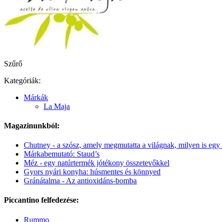
Szűrő
Kategóriák:
Márkák
La Maja
Magazinunkból:
Chutney - a szósz, amely megmutatta a világnak, milyen is egy
Márkabemutató: Staud’s
Méz - egy natúrtermék jótékony összetevőkkel
Gyors nyári konyha: húsmentes és könnyed
Gránátalma - Az antioxidáns-bomba
Piccantino felfedezése:
Rummo