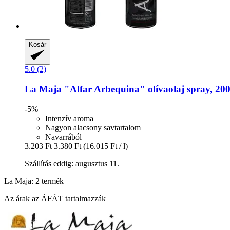
Kosár
5.0 (2)
La Maja
"Alfar Arbequina" olívaolaj spray, 20
-5%
Intenzív aroma
Nagyon alacsony savtartalom
Navarrából
3.203 Ft
3.380 Ft
(16.015 Ft / l)
Szállítás eddig: augusztus 11.
La Maja: 2 termék
Az árak az ÁFÁT tartalmazzák