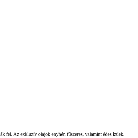
k fel. Az exkluzív olajok enyhén fűszeres, valamint édes ízűek.