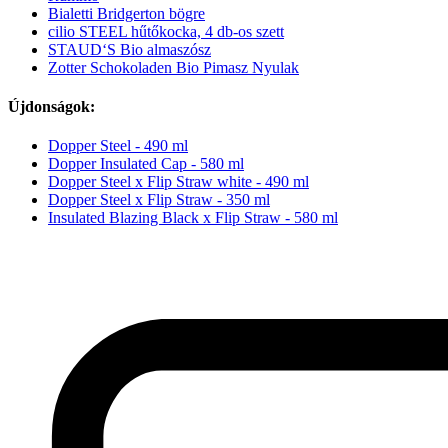
Bialetti Bridgerton bögre
cilio STEEL hűtőkocka, 4 db-os szett
STAUD‘S Bio almaszósz
Zotter Schokoladen Bio Pimasz Nyulak
Újdonságok:
Dopper Steel - 490 ml
Dopper Insulated Cap - 580 ml
Dopper Steel x Flip Straw white - 490 ml
Dopper Steel x Flip Straw - 350 ml
Insulated Blazing Black x Flip Straw - 580 ml