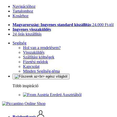
Navigációhoz
Tartalomhoz
Kosárhoz
Magyarország: Ingyenes standard kiszállítás
24.000 Ft-tól
Ingyenes visszaküldés
24 órás kiszállítás
Segítség
Hol van a rendelésem?
Visszaküldés
Szállítási költségek
Fizetési módok
Kapcsolat
Minden Segítség-téma
Több inspiráció
Eredeti Ausztriából
Bejelentkezés