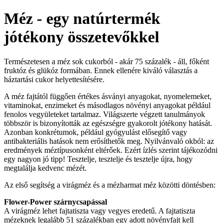
Méz - egy natúrtermék
jótékony összetevőkkel
Természetesen a méz sok cukorból - akár 75 százalék - áll, főként
fruktóz és glükóz formában. Ennek ellenére kiváló választás a
háztartási cukor helyettesítésére.
A méz fajtától függően értékes ásványi anyagokat, nyomelemeket,
vitaminokat, enzimeket és másodlagos növényi anyagokat például
fenolos vegyületeket tartalmaz. Világszerte végzett tanulmányok
többször is bizonyították az egészségre gyakorolt jótékony hatását.
Azonban konkrétumok, például gyógyulást elősegítő vagy
antibakteriális hatások nem erősíthetők meg. Nyilvánvaló okból: az
eredmények méztípusonként eltérőek. Ezért ízlés szerint tájékozódni
egy nagyon jó tipp! Tesztelje, tesztelje és tesztelje újra, hogy
megtalálja kedvenc mézét.
Az első segítség a virágméz és a mézharmat méz közötti döntésben:
Flower-Power
szárnycsapással
A virágméz lehet fajtatiszta vagy vegyes eredetű. A fajtatiszta
mézeknek legalább 51 százalékban egy adott növényfajt kell