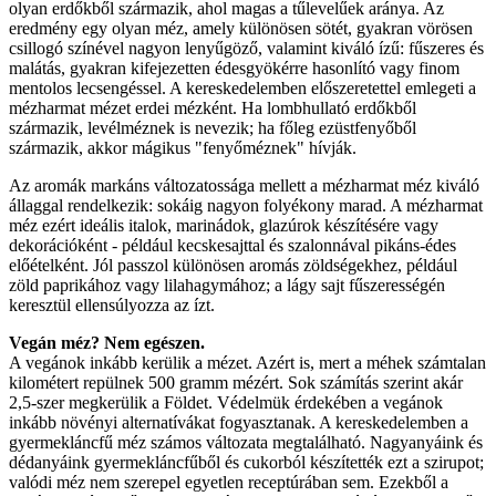
olyan erdőkből származik, ahol magas a tűlevelűek aránya. Az
eredmény egy olyan méz, amely különösen sötét, gyakran vörösen
csillogó színével nagyon lenyűgöző, valamint kiváló ízű: fűszeres és
malátás, gyakran kifejezetten édesgyökérre hasonlító vagy finom
mentolos lecsengéssel. A kereskedelemben előszeretettel emlegeti a
mézharmat mézet erdei mézként. Ha lombhullató erdőkből
származik, levélméznek is nevezik; ha főleg ezüstfenyőből
származik, akkor mágikus "fenyőméznek" hívják.
Az aromák markáns változatossága mellett a mézharmat méz kiváló
állaggal rendelkezik: sokáig nagyon folyékony marad. A mézharmat
méz ezért ideális italok, marinádok, glazúrok készítésére vagy
dekorációként - például kecskesajttal és szalonnával pikáns-édes
előételként. Jól passzol különösen aromás zöldségekhez, például
zöld paprikához vagy lilahagymához; a lágy sajt fűszerességén
keresztül ellensúlyozza az ízt.
Vegán méz? Nem egészen.
A vegánok inkább kerülik a mézet. Azért is, mert a méhek számtalan
kilométert repülnek 500 gramm mézért. Sok számítás szerint akár
2,5-szer megkerülik a Földet. Védelmük érdekében a vegánok
inkább növényi alternatívákat fogyasztanak. A kereskedelemben a
gyermekláncfű méz számos változata megtalálható. Nagyanyáink és
dédanyáink gyermekláncfűből és cukorból készítették ezt a szirupot;
valódi méz nem szerepel egyetlen receptúrában sem. Ezekből a