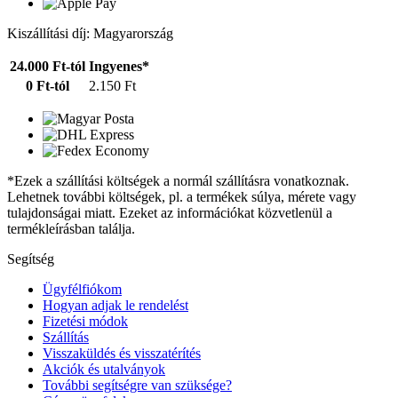
Kiszállítási díj: Magyarország
24.000 Ft-tól
Ingyenes*
0 Ft-tól
2.150 Ft
*Ezek a szállítási költségek a normál szállításra vonatkoznak.
Lehetnek további költségek, pl. a termékek súlya, mérete vagy
tulajdonságai miatt. Ezeket az információkat közvetlenül a
termékleírásban találja.
Segítség
Ügyfélfiókom
Hogyan adjak le rendelést
Fizetési módok
Szállítás
Visszaküldés és visszatérítés
Akciók és utalványok
További segítségre van szüksége?