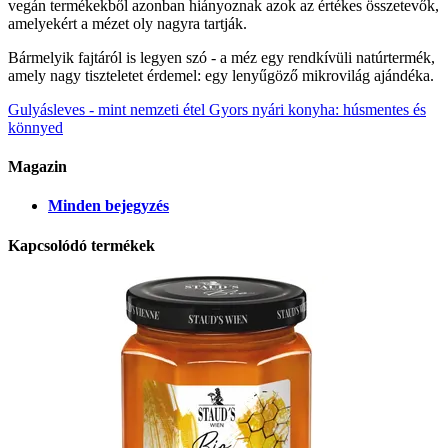
vegán termékekből azonban hiányoznak azok az értékes összetevők,
amelyekért a mézet oly nagyra tartják.
Bármelyik fajtáról is legyen szó - a méz egy rendkívüli natúrtermék,
amely nagy tiszteletet érdemel: egy lenyűgöző mikrovilág ajándéka.
Gulyásleves - mint nemzeti étel
Gyors nyári konyha: húsmentes és
könnyed
Magazin
Minden bejegyzés
Kapcsolódó termékek