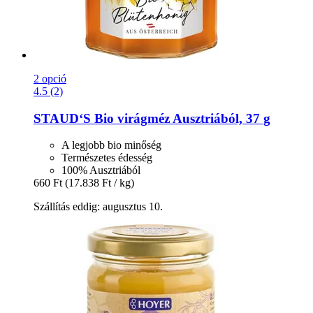
2 opció
4.5 (2)
STAUD‘S
Bio virágméz Ausztriából, 37 g
A legjobb bio minőség
Természetes édesség
100% Ausztriából
660 Ft
(17.838 Ft / kg)
Szállítás eddig: augusztus 10.