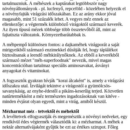
tartalmazniuk. A méhészek a kaptárakat legtöbbször nagy
növényállományok - pl. lucfenyő, repceföld - közelében helyezik el
a növényfajták virágzási időszakában. Ez az arány ekkor jóval
magasabb, mint 51 százalék lehet. A vegyes méz ennek az
ellenkezője: a végtermék különböző virágoktól származó keverék.
Az ilyen típusú mézek többsége több összetevőből áll, mint az
fajtatiszta változatok. Környezetbarátabbak is.
A méhpempő különösen fontos: a dajkaméhek virágporát a saját
mirigyeikből származó enzimekkel dúsítják fel, hogy táplálékot
biztosítsanak a leendő méhkirálynőknek. Az ebből a keverékből
származó mézet "méh-superfoodnak" nevezik, mivel magas
koncentrációban tartalmaz speciális aminosavakat, ásványi
anyagokat és vitaminokat.
A fogyasztók gyakran hívják "korai álcaként" is, amely a virágzási
időszakra utal. Ízvilágát tekintve a virágostól a gyümölcsös-
savanykásig, az enyhe-édestől a pikáns-keserűig terjed. Közvetlen
natúrtermékként a méz természetes ingadozásoknak van kitéve -
minden évjárat olyan egyedi, mint a virág, amiből készül.
Mézharmat méz - tetvektől és méhektől
A levéltetvek elfogyasztják és megemésztik a növényi nedveket, egy
rendkívül édes végtermék választódik ki: a mézharmat. A méhek a
nektár alternatívájaként gyűjtik be ezt az értékes szirupot. Főleg