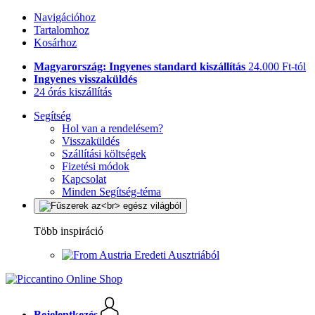
Navigációhoz
Tartalomhoz
Kosárhoz
Magyarország: Ingyenes standard kiszállítás
24.000 Ft-tól
Ingyenes visszaküldés
24 órás kiszállítás
Segítség
Hol van a rendelésem?
Visszaküldés
Szállítási költségek
Fizetési módok
Kapcsolat
Minden Segítség-téma
Több inspiráció
Eredeti Ausztriából
Bejelentkezés