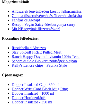
Magazinunkból:
A fűszerek lenyűgözően kreatív felhasználása
7 tipp a fűszernövények és fűszerek tárolására
Fahéjas csiga-nap!
Recept: Vegán Satay édesburgonya-curry
Mit NE tegyünk fűszerezéskor?
Piccantino felfedezése:
Rustichella d'Abruzzo
Stay Spiced! FREE Pulled Meat
Rauch Happy Day multivitamin 100% Tetra
Sapore di Sole Bio kerti zöldségek olajban
Kelly's Lencse chips - Paprika Style
Újdonságok:
Dopper Insulated Cap - 350 ml
Dopper Wrist Cord Black Mug Ring
Dopper Insulated - 1000 ml
Dopper Hordozókötél
Dopper Insulated - 350 ml