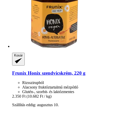
Kosár
Frunix
Honix szendvicskrém, 220 g
Rizsszirupból
Alacsony fruktóztartalmú mézpótló
Glutén-, szorbit- és laktózmentes
2.350 Ft
(10.682 Ft / kg)
Szállítás eddig: augusztus 10.