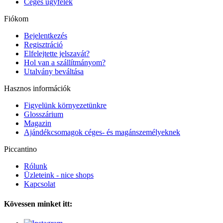
Céges ügyfelek
Fiókom
Bejelentkezés
Regisztráció
Elfelejtette jelszavát?
Hol van a szállítmányom?
Utalvány beváltása
Hasznos információk
Figyelünk környezetünkre
Glosszárium
Magazin
Ajándékcsomagok céges- és magánszemélyeknek
Piccantino
Rólunk
Üzleteink - nice shops
Kapcsolat
Kövessen minket itt: