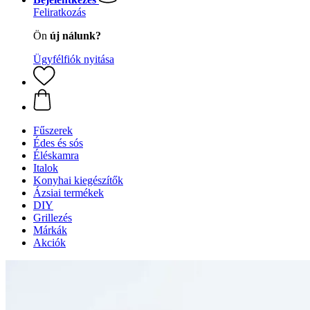
Feliratkozás
Ön
új nálunk?
Ügyfélfiók nyitása
Fűszerek
Édes és sós
Éléskamra
Italok
Konyhai kiegészítők
Ázsiai termékek
DIY
Grillezés
Márkák
Akciók