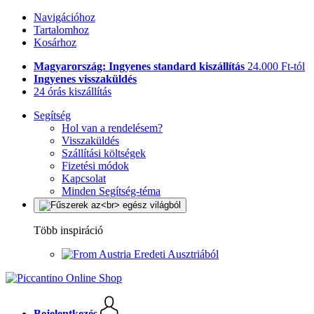
Navigációhoz
Tartalomhoz
Kosárhoz
Magyarország: Ingyenes standard kiszállítás
24.000 Ft-tól
Ingyenes visszaküldés
24 órás kiszállítás
Segítség
Hol van a rendelésem?
Visszaküldés
Szállítási költségek
Fizetési módok
Kapcsolat
Minden Segítség-téma
Több inspiráció
Eredeti Ausztriából
Bejelentkezés