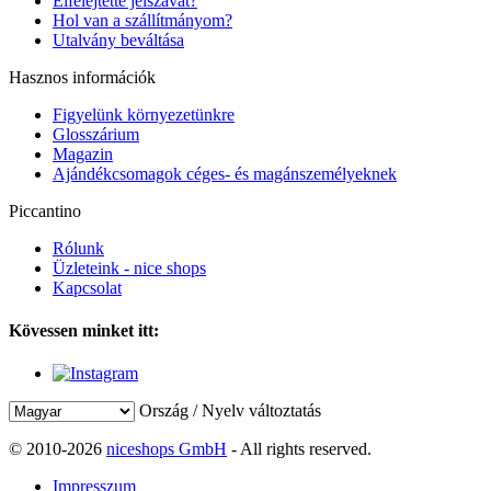
Elfelejtette jelszavát?
Hol van a szállítmányom?
Utalvány beváltása
Hasznos információk
Figyelünk környezetünkre
Glosszárium
Magazin
Ajándékcsomagok céges- és magánszemélyeknek
Piccantino
Rólunk
Üzleteink - nice shops
Kapcsolat
Kövessen minket itt:
Ország / Nyelv változtatás
© 2010-2026
niceshops GmbH
- All rights reserved.
Impresszum