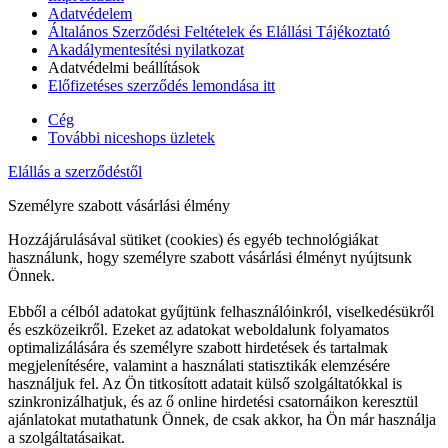
Adatvédelem
Általános Szerződési Feltételek és Elállási Tájékoztató
Akadálymentesítési nyilatkozat
Adatvédelmi beállítások
Előfizetéses szerződés lemondása itt
Cég
További niceshops üzletek
Elállás a szerződéstől
Személyre szabott vásárlási élmény
Hozzájárulásával sütiket (cookies) és egyéb technológiákat
használunk, hogy személyre szabott vásárlási élményt nyújtsunk
Önnek.
Ebből a célból adatokat gyűjtünk felhasználóinkról, viselkedésükről
és eszközeikről. Ezeket az adatokat weboldalunk folyamatos
optimalizálására és személyre szabott hirdetések és tartalmak
megjelenítésére, valamint a használati statisztikák elemzésére
használjuk fel. Az Ön titkosított adatait külső szolgáltatókkal is
szinkronizálhatjuk, és az ő online hirdetési csatornáikon keresztül
ajánlatokat mutathatunk Önnek, de csak akkor, ha Ön már használja
a szolgáltatásaikat.