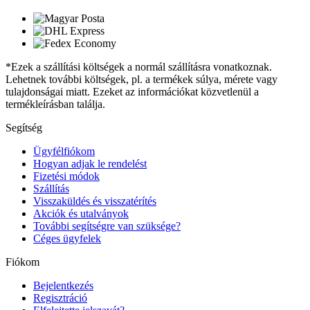
*Ezek a szállítási költségek a normál szállításra vonatkoznak.
Lehetnek további költségek, pl. a termékek súlya, mérete vagy
tulajdonságai miatt. Ezeket az információkat közvetlenül a
termékleírásban találja.
Segítség
Ügyfélfiókom
Hogyan adjak le rendelést
Fizetési módok
Szállítás
Visszaküldés és visszatérítés
Akciók és utalványok
További segítségre van szüksége?
Céges ügyfelek
Fiókom
Bejelentkezés
Regisztráció