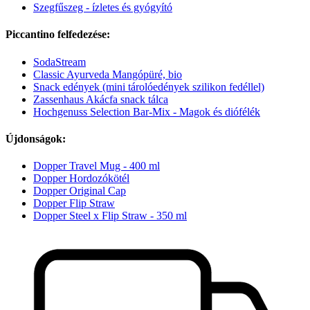
Szegfűszeg - ízletes és gyógyító
Piccantino felfedezése:
SodaStream
Classic Ayurveda Mangópüré, bio
Snack edények (mini tárolóedények szilikon fedéllel)
Zassenhaus Akácfa snack tálca
Hochgenuss Selection Bar-Mix - Magok és diófélék
Újdonságok:
Dopper Travel Mug - 400 ml
Dopper Hordozókötél
Dopper Original Cap
Dopper Flip Straw
Dopper Steel x Flip Straw - 350 ml