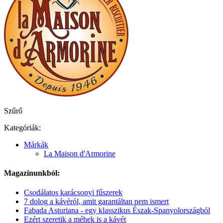
Szűrő
Kategóriák:
Márkák
La Maison d'Armorine
Magazinunkból:
Csodálatos karácsonyi fűszerek
7 dolog a kávéról, amit garantáltan nem ismert
Fabada Asturiana - egy klasszikus Észak-Spanyolországból
Ezért szeretik a méhek is a kávét