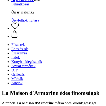
Feliratkozás
Ön
új nálunk?
Ügyfélfiók nyitása
Fűszerek
Édes és sós
Éléskamra
Italok
Konyhai kiegészítők
Ázsiai termékek
DIY
Grillezés
Márkák
Akciók
La Maison d'Armorine édes finomságok
A francia
La Maison d'Armorine
márka édes különlegességei