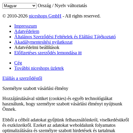
Ország / Nyelv változtatás
© 2010-2026
niceshops GmbH
- All rights reserved.
Impresszum
Adatvédelem
Általános Szerződési Feltételek és Elállási Tájékoztató
Akadálymentesítési nyilatkozat
Adatvédelmi beállítások
Előfizetéses szerződés lemondása itt
Cég
További niceshops üzletek
Elállás a szerződéstől
Személyre szabott vásárlási élmény
Hozzájárulásával sütiket (cookies) és egyéb technológiákat
használunk, hogy személyre szabott vásárlási élményt nyújtsunk
Önnek.
Ebből a célból adatokat gyűjtünk felhasználóinkról, viselkedésükről
és eszközeikről. Ezeket az adatokat weboldalunk folyamatos
optimalizálására és személyre szabott hirdetések és tartalmak