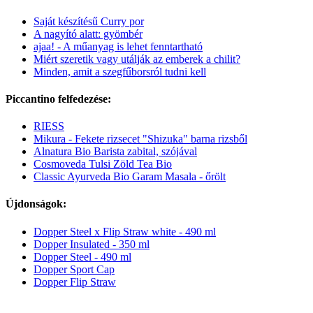
Saját készítésű Curry por
A nagyító alatt: gyömbér
ajaa! - A műanyag is lehet fenntartható
Miért szeretik vagy utálják az emberek a chilit?
Minden, amit a szegfűborsról tudni kell
Piccantino felfedezése:
RIESS
Mikura - Fekete rizsecet "Shizuka" barna rizsből
Alnatura Bio Barista zabital, szójával
Cosmoveda Tulsi Zöld Tea Bio
Classic Ayurveda Bio Garam Masala - őrölt
Újdonságok:
Dopper Steel x Flip Straw white - 490 ml
Dopper Insulated - 350 ml
Dopper Steel - 490 ml
Dopper Sport Cap
Dopper Flip Straw