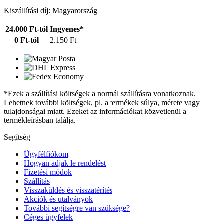
Kiszállítási díj: Magyarország
24.000 Ft-tól
Ingyenes*
0 Ft-tól
2.150 Ft
*Ezek a szállítási költségek a normál szállításra vonatkoznak.
Lehetnek további költségek, pl. a termékek súlya, mérete vagy
tulajdonságai miatt. Ezeket az információkat közvetlenül a
termékleírásban találja.
Segítség
Ügyfélfiókom
Hogyan adjak le rendelést
Fizetési módok
Szállítás
Visszaküldés és visszatérítés
Akciók és utalványok
További segítségre van szüksége?
Céges ügyfelek