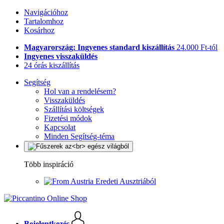
Navigációhoz
Tartalomhoz
Kosárhoz
Magyarország: Ingyenes standard kiszállítás
24.000 Ft-tól
Ingyenes visszaküldés
24 órás kiszállítás
Segítség
Hol van a rendelésem?
Visszaküldés
Szállítási költségek
Fizetési módok
Kapcsolat
Minden Segítség-téma
Több inspiráció
Eredeti Ausztriából
Bejelentkezés