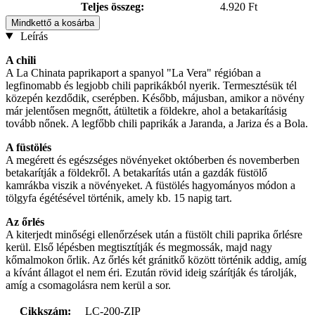
Teljes összeg:
4.920 Ft
Mindkettő a kosárba
Leírás
A chili
A La Chinata paprikaport a spanyol "La Vera" régióban a
legfinomabb és legjobb chili paprikákból nyerik. Termesztésük tél
közepén kezdődik, cserépben. Később, májusban, amikor a növény
már jelentősen megnőtt, átültetik a földekre, ahol a betakarításig
tovább nőnek. A legfőbb chili paprikák a Jaranda, a Jariza és a Bola.
A füstölés
A megérett és egészséges növényeket októberben és novemberben
betakarítják a földekről. A betakarítás után a gazdák füstölő
kamrákba viszik a növényeket. A füstölés hagyományos módon a
tölgyfa égétésével történik, amely kb. 15 napig tart.
Az őrlés
A kiterjedt minőségi ellenőrzések után a füstölt chili paprika őrlésre
kerül. Első lépésben megtisztítják és megmossák, majd nagy
kőmalmokon őrlik. Az őrlés két gránitkő között történik addig, amíg
a kívánt állagot el nem éri. Ezután rövid ideig szárítják és tárolják,
amíg a csomagolásra nem kerül a sor.
Cikkszám:
LC-200-ZIP