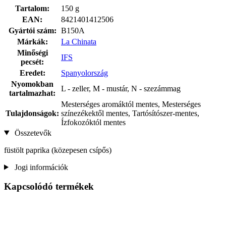
Tartalom:
150 g
EAN:
8421401412506
Gyártói szám:
B150A
Márkák:
La Chinata
Minőségi
IFS
pecsét:
Eredet:
Spanyolország
Nyomokban
L - zeller, M - mustár, N - szezámmag
tartalmazhat:
Mesterséges aromáktól mentes, Mesterséges
Tulajdonságok:
színezékektől mentes, Tartósítószer-mentes,
Ízfokozóktól mentes
Összetevők
füstölt paprika (közepesen csípős)
Jogi információk
Kapcsolódó termékek