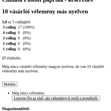
10 vásárlói vélemény más nyelven
5,0
az 5 csillagból
5 csillag
17
(100%)
4 csillag
0
(0%)
3 csillag
0
(0%)
2 csillag
0
(0%)
1 csillag
0
(0%)
17
értékelés
Még nincs vásárlói vélemény magyar nyelven, de van 10 vásárlói
vélemény más nyelven.
Mutatás
Még nincs vélemény.
Legyen Ön az első, aki véleményt ír erről a termékről.
Magazinunkból: