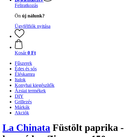
Feliratkozás
Ön
új nálunk?
Ügyfélfiók nyitása
Kosár
0 Ft
Fűszerek
Édes és sós
Éléskamra
Italok
Konyhai kiegészítők
Ázsiai termékek
DIY
Grillezés
Márkák
Akciók
La Chinata
Füstölt paprika -