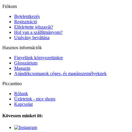
Fiókom
Bejelentkezés
Regisztráció
Elfelejtette jelszavát?
Hol van a szállítmányom?
Utalvány beváltása
Hasznos információk
Figyelünk környezetünkre
Glosszárium
Magazin
Ajándékcsomagok céges- és magánszemélyeknek
Piccantino
Rólunk
Üzleteink - nice shops
Kapcsolat
Kövessen minket itt: