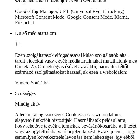
szolgáltatásokat használjuk ezen a weboldalon:
Google Tag Manager, UET (Universal Event Tracking)
Microsoft Consent Mode, Google Consent Mode, Klarna,
Freshchat
Külső médiatartalom
Ezen szolgáltatások elfogadásával külső szolgáltatók által
tárolt videókat vagy egyéb médiatartalmakat mutathatunk meg
Önnek. Az Ön beleegyezésével az alábbi, harmadik féltől
származó szolgáltatásokat használjuk ezen a weboldalon:
Vimeo, YouTube
Szükséges
Mindig aktív
A technikailag szükséges Cookie-k csak weboldalunk
alapvető funkcióit biztosítják. Használhatók például arra,
hogy lehetővé tegyék a termékek bevásárlókosarába gyűjtését
vagy az ügyfélfiókba való bejelentkezést. Ez azt jelenti, hogy
semmilyen következtetés levonása nem lehetséges, így ebből