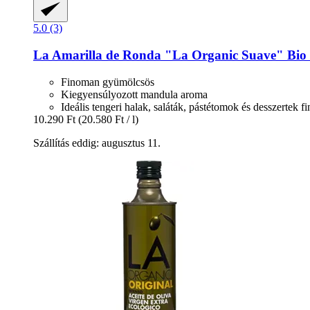
5.0 (3)
La Amarilla de Ronda
"La Organic Suave" Bio olí
Finoman gyümölcsös
Kiegyensúlyozott mandula aroma
Ideális tengeri halak, saláták, pástétomok és desszertek 
10.290 Ft
(20.580 Ft / l)
Szállítás eddig: augusztus 11.