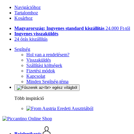
Navigációhoz
Tartalomhoz
Kosárhoz
Magyarország: Ingyenes standard kiszállítás
24.000 Ft-tól
Ingyenes visszaküldés
24 órás kiszállítás
Segítség
Hol van a rendelésem?
Visszaküldés
Szállítási költségek
Fizetési módok
Kapcsolat
Minden Segítség-téma
Több inspiráció
Eredeti Ausztriából
Bejelentkezés