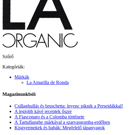
Szűrő
Kategóriák:
Márkák
La Amarilla de Ronda
Magazinunkból:
Csillaghullás és bruschetta: ínyenc piknik a Perseidákkal!
A legjobb kávé receptek őszre
A Fiasconaro és a Colomba története
A Tartuflanghe márkával a szarvasgomba-erdőben
Kisgyermekek és babák: Megfelelő tápanyagok