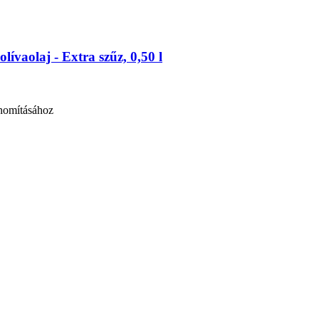
vaolaj -​ Extra szűz, 0,50 l
finomításához