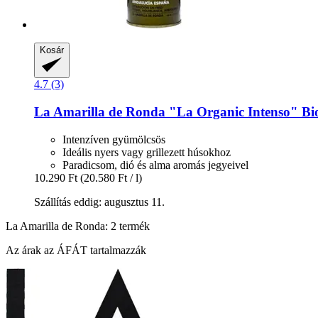
Kosár
4.7 (3)
La Amarilla de Ronda
"La Organic Intenso" Bio o
Intenzíven gyümölcsös
Ideális nyers vagy grillezett húsokhoz
Paradicsom, dió és alma aromás jegyeivel
10.290 Ft
(20.580 Ft / l)
Szállítás eddig: augusztus 11.
La Amarilla de Ronda: 2 termék
Az árak az ÁFÁT tartalmazzák