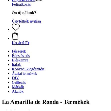
Feliratkozás
Ön
új nálunk?
Ügyfélfiók nyitása
Kosár
0 Ft
Fűszerek
Édes és sós
Éléskamra
Italok
Konyhai kiegészítők
Ázsiai termékek
DIY
Grillezés
Márkák
Akciók
La Amarilla de Ronda - Termékek