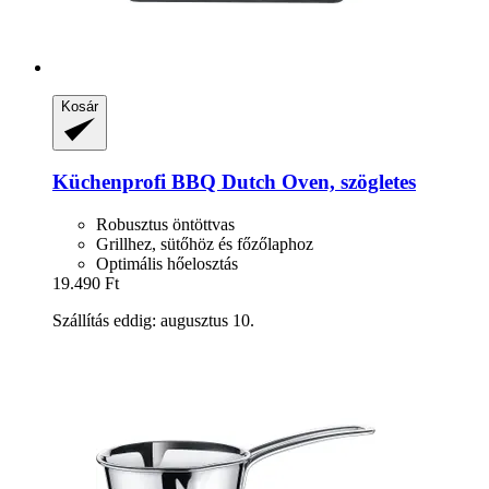
Kosár
Küchenprofi
BBQ Dutch Oven, szögletes
Robusztus öntöttvas
Grillhez, sütőhöz és főzőlaphoz
Optimális hőelosztás
19.490 Ft
Szállítás eddig: augusztus 10.