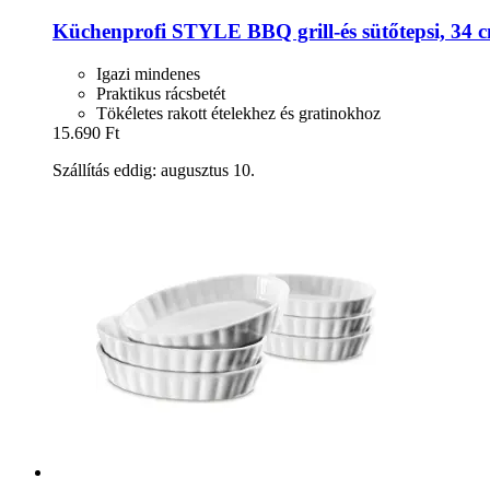
Küchenprofi
STYLE BBQ grill-​és sütőtepsi, 34 
Igazi mindenes
Praktikus rácsbetét
Tökéletes rakott ételekhez és gratinokhoz
15.690 Ft
Szállítás eddig: augusztus 10.