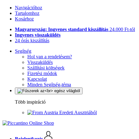
Navigációhoz
Tartalomhoz
Kosárhoz
Magyarország: Ingyenes standard kiszállítás
24.000 Ft-tól
Ingyenes visszaküldés
24 órás kiszállítás
Segítség
Hol van a rendelésem?
Visszaküldés
Szállítási költségek
Fizetési módok
Kapcsolat
Minden Segítség-téma
Több inspiráció
Eredeti Ausztriából
Bejelentkezés