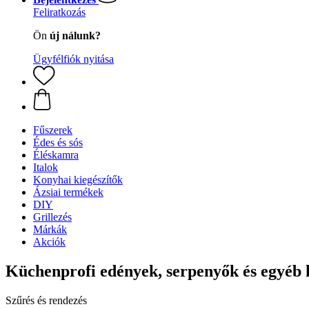
Feliratkozás
Ön
új nálunk?
Ügyfélfiók nyitása
Fűszerek
Édes és sós
Éléskamra
Italok
Konyhai kiegészítők
Ázsiai termékek
DIY
Grillezés
Márkák
Akciók
Küchenprofi edények, serpenyők és egyéb
Szűrés és rendezés