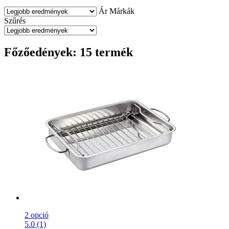
Ár
Márkák
Szűrés
Főzőedények: 15 termék
2 opció
5.0 (1)