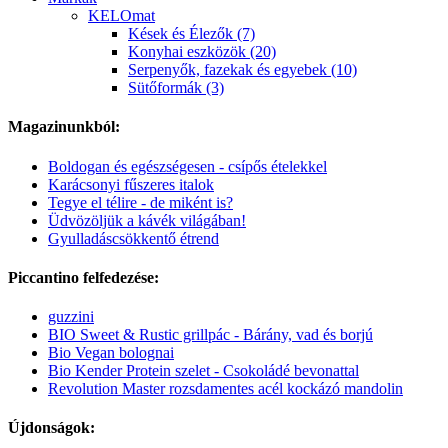
KELOmat
Kések és Élezők (7)
Konyhai eszközök (20)
Serpenyők, fazekak és egyebek (10)
Sütőformák (3)
Magazinunkból:
Boldogan és egészségesen - csípős ételekkel
Karácsonyi fűszeres italok
Tegye el télire - de miként is?
Üdvözöljük a kávék világában!
Gyulladáscsökkentő étrend
Piccantino felfedezése:
guzzini
BIO Sweet & Rustic grillpác - Bárány, vad és borjú
Bio Vegan bolognai
Bio Kender Protein szelet - Csokoládé bevonattal
Revolution Master rozsdamentes acél kockázó mandolin
Újdonságok: