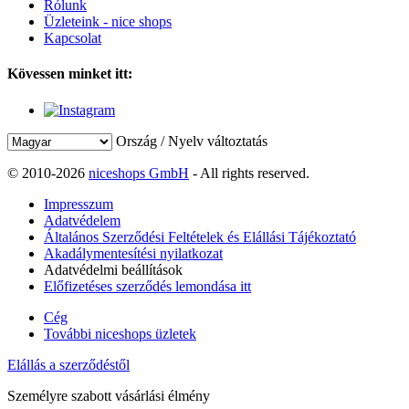
Rólunk
Üzleteink - nice shops
Kapcsolat
Kövessen minket itt:
Ország / Nyelv változtatás
© 2010-2026
niceshops GmbH
- All rights reserved.
Impresszum
Adatvédelem
Általános Szerződési Feltételek és Elállási Tájékoztató
Akadálymentesítési nyilatkozat
Adatvédelmi beállítások
Előfizetéses szerződés lemondása itt
Cég
További niceshops üzletek
Elállás a szerződéstől
Személyre szabott vásárlási élmény