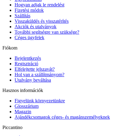
Hogyan adjak le rendelést
Fizetési módok
Szállítás
Visszaküldés és visszatérítés
Akciók és utalványok
További segítségre van szüksége?
Céges ügyfelek
Fiókom
Bejelentkezés
Regisztráció
Elfelejtette jelszavát?
Hol van a szállítmányom?
Utalvány beváltása
Hasznos információk
Figyelünk környezetünkre
Glosszárium
Magazin
Ajándékcsomagok céges- és magánszemélyeknek
Piccantino