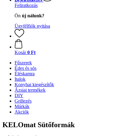
Feliratkozás
Ön
új nálunk?
Ügyfélfiók nyitása
Kosár
0 Ft
Fűszerek
Édes és sós
Éléskamra
Italok
Konyhai kiegészítők
Ázsiai termékek
DIY
Grillezés
Márkák
Akciók
KELOmat Sütőformák