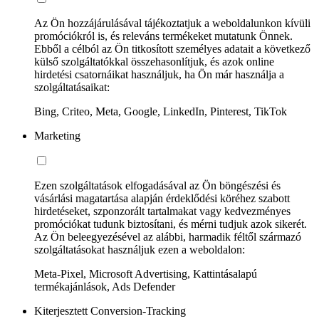
Az Ön hozzájárulásával tájékoztatjuk a weboldalunkon kívüli
promóciókról is, és releváns termékeket mutatunk Önnek.
Ebből a célból az Ön titkosított személyes adatait a következő
külső szolgáltatókkal összehasonlítjuk, és azok online
hirdetési csatornáikat használjuk, ha Ön már használja a
szolgáltatásaikat:
Bing, Criteo, Meta, Google, LinkedIn, Pinterest, TikTok
Marketing
Ezen szolgáltatások elfogadásával az Ön böngészési és
vásárlási magatartása alapján érdeklődési köréhez szabott
hirdetéseket, szponzorált tartalmakat vagy kedvezményes
promóciókat tudunk biztosítani, és mérni tudjuk azok sikerét.
Az Ön beleegyezésével az alábbi, harmadik féltől származó
szolgáltatásokat használjuk ezen a weboldalon:
Meta-Pixel, Microsoft Advertising, Kattintásalapú
termékajánlások, Ads Defender
Kiterjesztett Conversion-Tracking