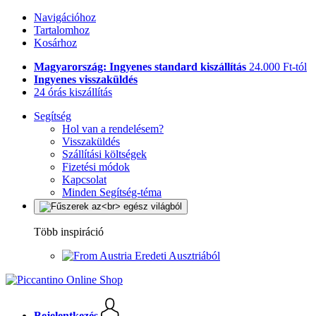
Navigációhoz
Tartalomhoz
Kosárhoz
Magyarország: Ingyenes standard kiszállítás
24.000 Ft-tól
Ingyenes visszaküldés
24 órás kiszállítás
Segítség
Hol van a rendelésem?
Visszaküldés
Szállítási költségek
Fizetési módok
Kapcsolat
Minden Segítség-téma
Több inspiráció
Eredeti Ausztriából
Bejelentkezés