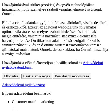
Hozzájárulásával sütiket (cookies) és egyéb technológiákat
használunk, hogy személyre szabott vásárlási élményt nyújtsunk
Önnek.
Ebből a célból adatokat gyűjtünk felhasználóinkról, viselkedésükről
és eszközeikről. Ezeket az adatokat weboldalunk folyamatos
optimalizálására és személyre szabott hirdetések és tartalmak
megjelenítésére, valamint a használati statisztikák elemzésére
használjuk fel. Az Ön titkosított adatait külső szolgáltatókkal is
szinkronizálhatjuk, és az ő online hirdetési csatornáikon keresztül
ajánlatokat mutathatunk Önnek, de csak akkor, ha Ön már használja
a szolgáltatásaikat.
Hozzájárulása előtt tájékozódjon a beállításoknál és
Adatvédelmi
nyilatkozatunkban.
.
Elfogadás
Csak a szükséges
Beállítások módosítása
Adatvédelemi nyilatkozatot
Egyéni adatvédelmi beállítások
Customer match marketing