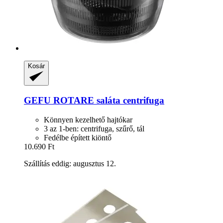
Kosár
GEFU
ROTARE saláta centrifuga
Könnyen kezelhető hajtókar
3 az 1-ben: centrifuga, szűrő, tál
Fedélbe épített kiöntő
10.690 Ft
Szállítás eddig: augusztus 12.