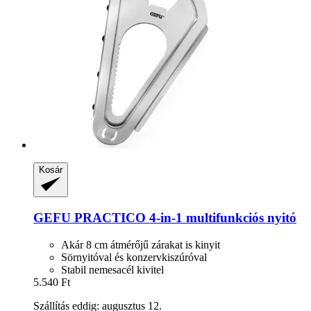
Kosár
GEFU
PRACTICO 4-​in-​1 multifunkciós nyitó
Akár 8 cm átmérőjű zárakat is kinyit
Sörnyitóval és konzervkiszúróval
Stabil nemesacél kivitel
5.540 Ft
Szállítás eddig: augusztus 12.