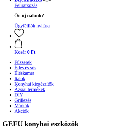
Feliratkozás
Ön
új nálunk?
Ügyfélfiók nyitása
Kosár
0 Ft
Fűszerek
Édes és sós
Éléskamra
Italok
Konyhai kiegészítők
Ázsiai termékek
DIY
Grillezés
Márkák
Akciók
GEFU konyhai eszközök