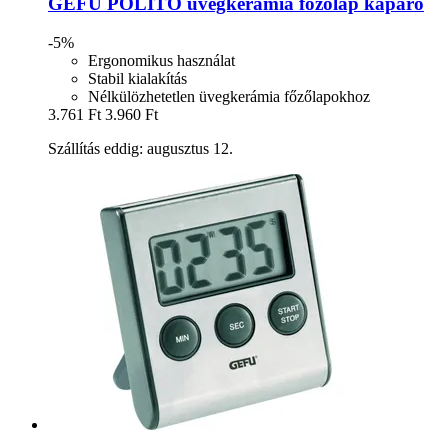
GEFU
POLITO üvegkerámia főzőlap kaparó
-5%
Ergonomikus használat
Stabil kialakítás
Nélkülözhetetlen üvegkerámia főzőlapokhoz
3.761 Ft
3.960 Ft
Szállítás eddig: augusztus 12.