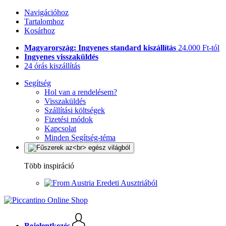
Navigációhoz
Tartalomhoz
Kosárhoz
Magyarország: Ingyenes standard kiszállítás
24.000 Ft-tól
Ingyenes visszaküldés
24 órás kiszállítás
Segítség
Hol van a rendelésem?
Visszaküldés
Szállítási költségek
Fizetési módok
Kapcsolat
Minden Segítség-téma
Több inspiráció
Eredeti Ausztriából
Bejelentkezés