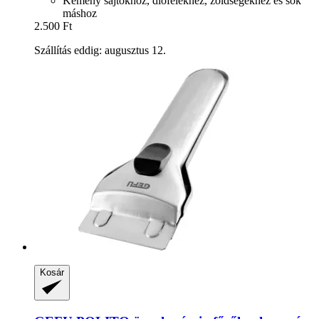
Kemény sajtokhoz, diófélékhez, zöldségekhez és sok
máshoz
2.500 Ft
Szállítás eddig: augusztus 12.
Kosár