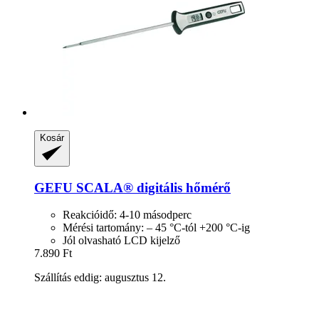
Kosár
GEFU
SCALA® digitális hőmérő
Reakcióidő: 4-10 másodperc
Mérési tartomány: – 45 °C-tól +200 °C-ig
Jól olvasható LCD kijelző
7.890 Ft
Szállítás eddig: augusztus 12.