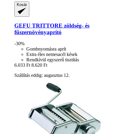
Kosár
GEFU
TRITTORE zöldség-​ és
fűszernövényaprító
-30%
Gombnyomásra aprít
Extra éles nemesacél kések
Rendkívül egyszerű tisztítás
6.033 Ft
8.620 Ft
Szállítás eddig: augusztus 12.