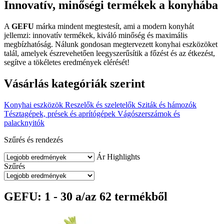
Innovatív, minőségi termékek a konyhába
A
GEFU
márka mindent megtestesít, ami a modern konyhát
jellemzi: innovatív termékek, kiváló minőség és maximális
megbízhatóság. Nálunk gondosan megtervezett konyhai eszközöket
talál, amelyek észrevehetően leegyszerűsítik a főzést és az étkezést,
segítve a tökéletes eredmények elérését!
Vásárlás kategóriák szerint
Konyhai eszközök
Reszelők és szeletelők
Sziták és hámozók
Tésztagépek, prések és aprítógépek
Vágószerszámok és
palacknyitók
Szűrés és rendezés
Ár
Highlights
Szűrés
GEFU: 1 - 30 a/az 62 termékből