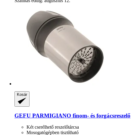
Szállítás eddig: augusztus 12.
Kosár
GEFU
PARMIGIANO finom-​ és forgácsreszelő
Két cserélhető reszelőtárcsa
Mosogatógépben tisztítható