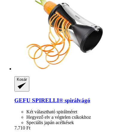
Kosár
GEFU
SPIRELLI® spirálvágó
Két választható spirálméret
Hegyező elv a végtelen csíkokhoz
Speciális japán acélkések
7.710 Ft