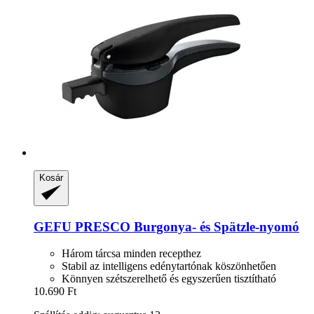
Kosár
GEFU
PRESCO Burgonya-​ és Spätzle-​nyomó
Három tárcsa minden recepthez
Stabil az intelligens edénytartónak köszönhetően
Könnyen szétszerelhető és egyszerűen tisztítható
10.690 Ft