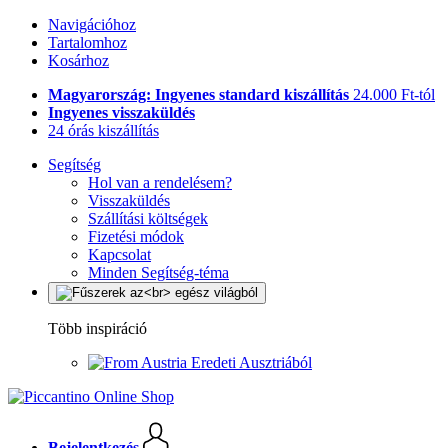
Navigációhoz
Tartalomhoz
Kosárhoz
Magyarország: Ingyenes standard kiszállítás
24.000 Ft-tól
Ingyenes visszaküldés
24 órás kiszállítás
Segítség
Hol van a rendelésem?
Visszaküldés
Szállítási költségek
Fizetési módok
Kapcsolat
Minden Segítség-téma
Több inspiráció
Eredeti Ausztriából
Bejelentkezés