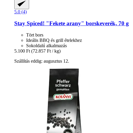
5.0 (4)
Stay Spiced!
"Fekete arany" borskeverék, 70 g
Tört bors
Ideális BBQ és grill ételekhez
Sokoldalú alkalmazás
5.100 Ft
(72.857 Ft / kg)
Szállítás eddig: augusztus 12.