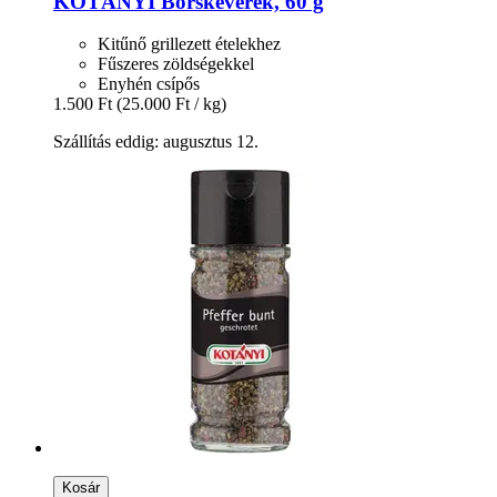
KOTÁNYI
Borskeverék, 60 g
Kitűnő grillezett ételekhez
Fűszeres zöldségekkel
Enyhén csípős
1.500 Ft
(25.000 Ft / kg)
Szállítás eddig: augusztus 12.
Kosár