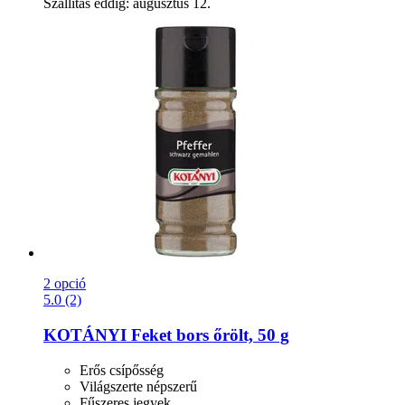
Szállítás eddig: augusztus 12.
2 opció
5.0 (2)
KOTÁNYI
Feket bors őrölt, 50 g
Erős csípősség
Világszerte népszerű
Fűszeres jegyek