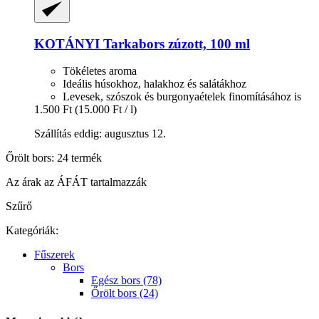
KOTÁNYI
Tarkabors zúzott, 100 ml
Tökéletes aroma
Ideális húsokhoz, halakhoz és salátákhoz
Levesek, szószok és burgonyaételek finomításához is
1.500 Ft
(15.000 Ft / l)
Szállítás eddig: augusztus 12.
Őrölt bors: 24 termék
Az árak az ÁFÁT tartalmazzák
Szűrő
Kategóriák:
Fűszerek
Bors
Egész bors (78)
Őrölt bors (24)