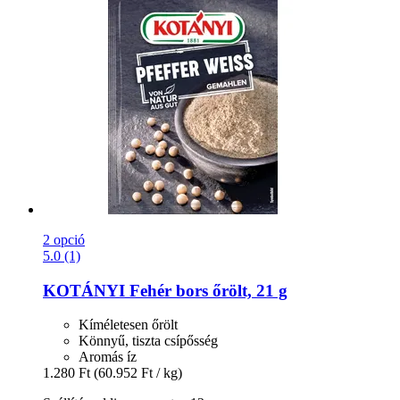
2 opció
5.0 (1)
KOTÁNYI
Fehér bors őrölt, 21 g
Kíméletesen őrölt
Könnyű, tiszta csípősség
Aromás íz
1.280 Ft
(60.952 Ft / kg)