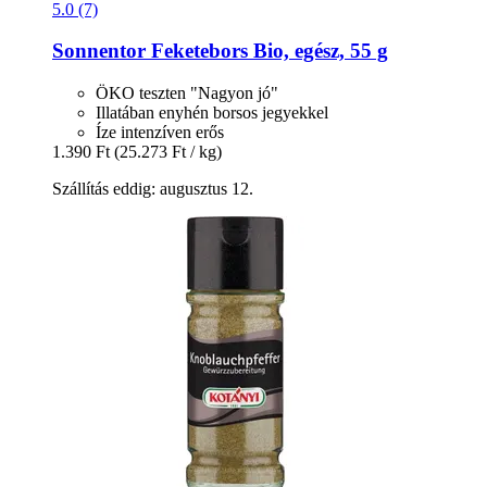
5.0 (7)
Sonnentor
Feketebors Bio, egész, 55 g
ÖKO teszten "Nagyon jó"
Illatában enyhén borsos jegyekkel
Íze intenzíven erős
1.390 Ft
(25.273 Ft / kg)
Szállítás eddig: augusztus 12.