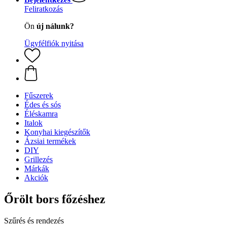
Feliratkozás
Ön
új nálunk?
Ügyfélfiók nyitása
Fűszerek
Édes és sós
Éléskamra
Italok
Konyhai kiegészítők
Ázsiai termékek
DIY
Grillezés
Márkák
Akciók
Őrölt bors főzéshez
Szűrés és rendezés