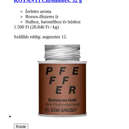
KOTÁNYI
Citrombors, 52 g
Ízeletes aroma
Borsos-fűszeres íz
Halhoz, baromfihoz és húshoz
1.500 Ft
(28.846 Ft / kg)
Szállítás eddig: augusztus 12.
Kosár