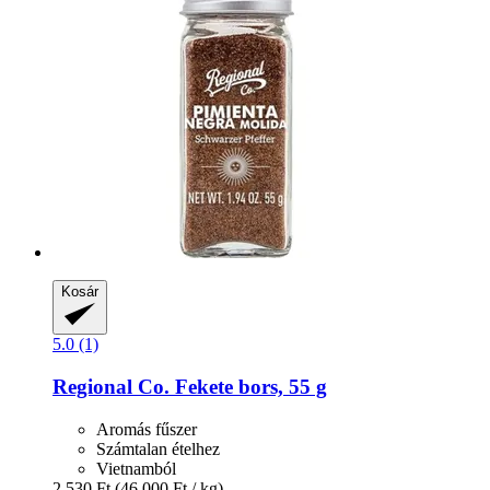
Kosár
5.0 (1)
Regional Co.
Fekete bors, 55 g
Aromás fűszer
Számtalan ételhez
Vietnamból
2.530 Ft
(46.000 Ft / kg)