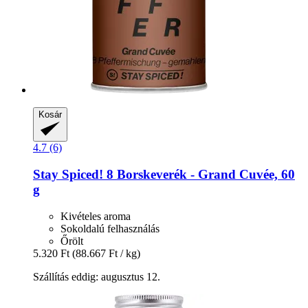
Kosár
4.7 (6)
Stay Spiced!
8 Borskeverék -​ Grand Cuvée, 60
g
Kivételes aroma
Sokoldalú felhasználás
Őrölt
5.320 Ft
(88.667 Ft / kg)
Szállítás eddig: augusztus 12.