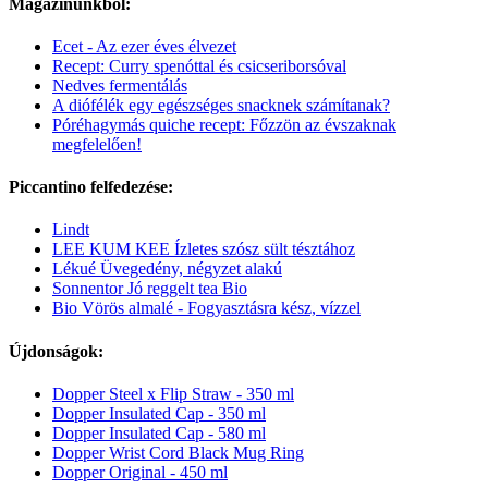
Magazinunkból:
Ecet - Az ezer éves élvezet
Recept: Curry spenóttal és csicseriborsóval
Nedves fermentálás
A diófélék egy egészséges snacknek számítanak?
Póréhagymás quiche recept: Főzzön az évszaknak
megfelelően!
Piccantino felfedezése:
Lindt
LEE KUM KEE Ízletes szósz sült tésztához
Lékué Üvegedény, négyzet alakú
Sonnentor Jó reggelt tea Bio
Bio Vörös almalé - Fogyasztásra kész, vízzel
Újdonságok:
Dopper Steel x Flip Straw - 350 ml
Dopper Insulated Cap - 350 ml
Dopper Insulated Cap - 580 ml
Dopper Wrist Cord Black Mug Ring
Dopper Original - 450 ml