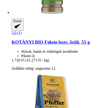
Kosár
5.0 (1)
KOTÁNYI
BIO Fekete bors, őrölt, 55 g
Húsok, halak és zöldségek ízesítésére
Pikáns íz
1.720 Ft
(31.273 Ft / kg)
Szállítás eddig: augusztus 12.