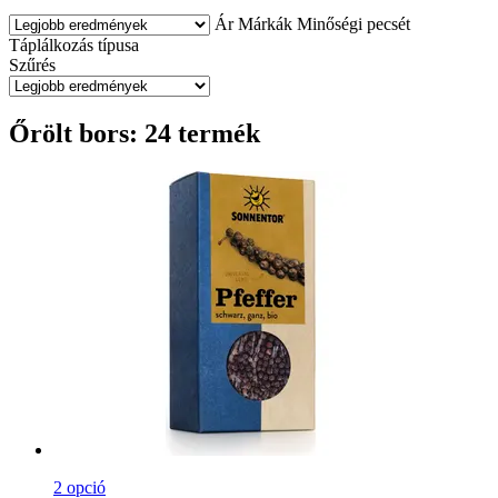
Ár
Márkák
Minőségi pecsét
Táplálkozás típusa
Szűrés
Őrölt bors: 24 termék
2 opció