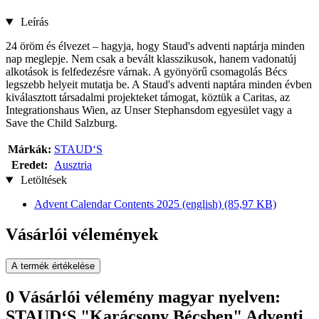
Leírás
24 öröm és élvezet – hagyja, hogy Staud's adventi naptárja minden
nap meglepje. Nem csak a bevált klasszikusok, hanem vadonatúj
alkotások is felfedezésre várnak. A gyönyörű csomagolás Bécs
legszebb helyeit mutatja be. A Staud's adventi naptára minden évben
kiválasztott társadalmi projekteket támogat, köztük a Caritas, az
Integrationshaus Wien, az Unser Stephansdom egyesület vagy a
Save the Child Salzburg.
Márkák:
STAUD‘S
Eredet:
Ausztria
Letöltések
Advent Calendar Contents 2025 (english)
(85,97 KB)
Vásárlói vélemények
A termék értékelése
0 Vásárlói vélemény magyar nyelven:
STAUD‘S "Karácsony Bécsben" Adventi