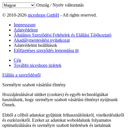
Ország / Nyelv változtatás
© 2010-2026
niceshops GmbH
- All rights reserved.
Impresszum
Adatvédelem
Általános Szerződési Feltételek és Elállási Tájékoztató
Akadálymentesítési nyilatkozat
Adatvédelmi beállítások
Előfizetéses szerződés lemondása itt
Cég
További niceshops üzletek
Elállás a szerződéstől
Személyre szabott vásárlási élmény
Hozzájárulásával sütiket (cookies) és egyéb technológiákat
használunk, hogy személyre szabott vásárlási élményt nyújtsunk
Önnek.
Ebből a célból adatokat gyűjtünk felhasználóinkról, viselkedésükről
és eszközeikről. Ezeket az adatokat weboldalunk folyamatos
optimalizálására és személyre szabott hirdetések és tartalmak