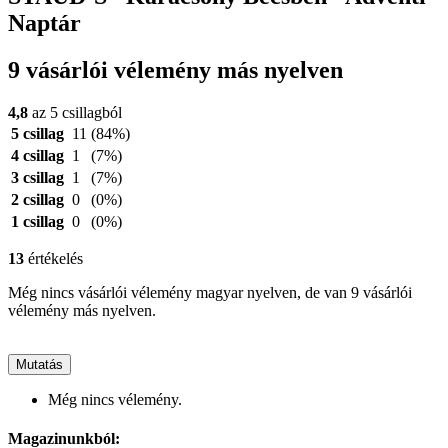
Naptár
9 vásárlói vélemény más nyelven
4,8
az 5 csillagból
5 csillag
11
(84%)
4 csillag
1
(7%)
3 csillag
1
(7%)
2 csillag
0
(0%)
1 csillag
0
(0%)
13
értékelés
Még nincs vásárlói vélemény magyar nyelven, de van 9 vásárlói
vélemény más nyelven.
Mutatás
Még nincs vélemény.
Magazinunkból: