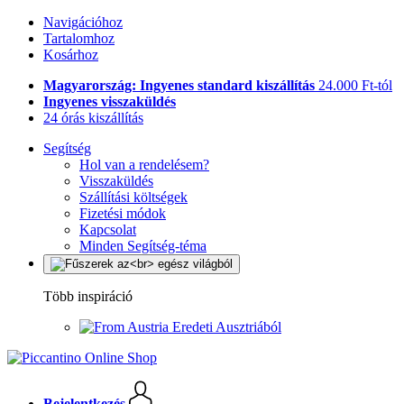
Navigációhoz
Tartalomhoz
Kosárhoz
Magyarország: Ingyenes standard kiszállítás
24.000 Ft-tól
Ingyenes visszaküldés
24 órás kiszállítás
Segítség
Hol van a rendelésem?
Visszaküldés
Szállítási költségek
Fizetési módok
Kapcsolat
Minden Segítség-téma
Több inspiráció
Eredeti Ausztriából
Bejelentkezés