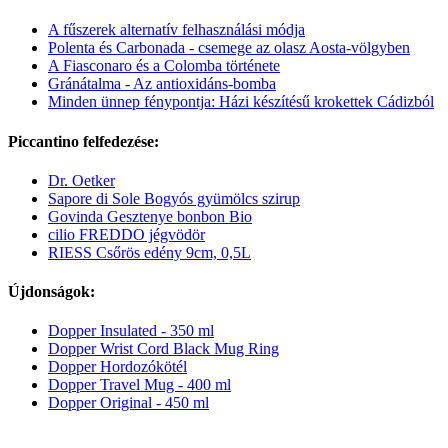
A fűszerek alternatív felhasználási módja
Polenta és Carbonada - csemege az olasz Aosta-völgyben
A Fiasconaro és a Colomba története
Gránátalma - Az antioxidáns-bomba
Minden ünnep fénypontja: Házi készítésű krokettek Cádizból
Piccantino felfedezése:
Dr. Oetker
Sapore di Sole Bogyós gyümölcs szirup
Govinda Gesztenye bonbon Bio
cilio FREDDO jégvödör
RIESS Csőrös edény 9cm, 0,5L
Újdonságok:
Dopper Insulated - 350 ml
Dopper Wrist Cord Black Mug Ring
Dopper Hordozókötél
Dopper Travel Mug - 400 ml
Dopper Original - 450 ml