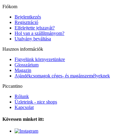
Fiókom
Bejelentkezés
Regisztráció
Elfelejtette jelszavát?
Hol van a szállítmányom?
Utalvány beváltása
Hasznos információk
Figyelünk környezetünkre
Glosszárium
Magazin
Ajándékcsomagok céges- és magánszemélyeknek
Piccantino
Rólunk
Üzleteink - nice shops
Kapcsolat
Kövessen minket itt: