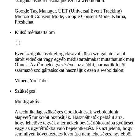
szolgáltatásokat használjuk ezen a weboldalon:
Google Tag Manager, UET (Universal Event Tracking)
Microsoft Consent Mode, Google Consent Mode, Klarna,
Freshchat
Külső médiatartalom
Ezen szolgáltatások elfogadásával külső szolgáltatók által
tárolt videókat vagy egyéb médiatartalmakat mutathatunk meg
Önnek. Az Ön beleegyezésével az alábbi, harmadik féltől
származó szolgáltatásokat használjuk ezen a weboldalon:
Vimeo, YouTube
Szükséges
Mindig aktív
A technikailag szükséges Cookie-k csak weboldalunk
alapvető funkcióit biztosítják. Használhatók például arra,
hogy lehetővé tegyék a termékek bevásárlókosarába gyűjtését
vagy az ügyfélfiókba való bejelentkezést. Ez azt jelenti, hogy
semmilyen következtetés levonása nem lehetséges, így ebből