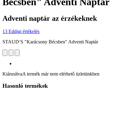
Bécsben" Adventi Naptár
Adventi naptár az érzékeknek
13 Eddigi értékelés
STAUD‘S "Karácsony Bécsben" Adventi Naptár
Kiárusítva
A termék már nem elérhető üzletünkben
Hasonló termékek