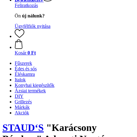
Feliratkozás
Ön
új nálunk?
Ügyfélfiók nyitása
Kosár
0 Ft
Fűszerek
Édes és sós
Éléskamra
Italok
Konyhai kiegészítők
Ázsiai termékek
DIY
Grillezés
Márkák
Akciók
STAUD‘S
"Karácsony