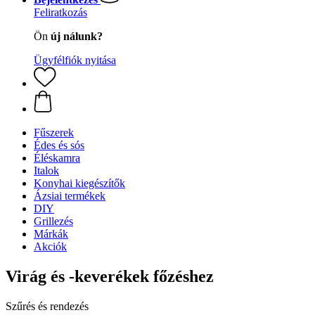
Feliratkozás
Ön
új nálunk?
Ügyfélfiók nyitása
Fűszerek
Édes és sós
Éléskamra
Italok
Konyhai kiegészítők
Ázsiai termékek
DIY
Grillezés
Márkák
Akciók
Virág és -keverékek főzéshez
Szűrés és rendezés