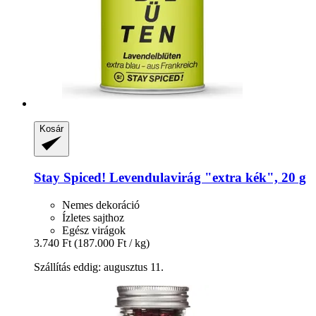
Kosár
Stay Spiced!
Levendulavirág "extra kék", 20 g
Nemes dekoráció
Ízletes sajthoz
Egész virágok
3.740 Ft
(187.000 Ft / kg)
Szállítás eddig: augusztus 11.