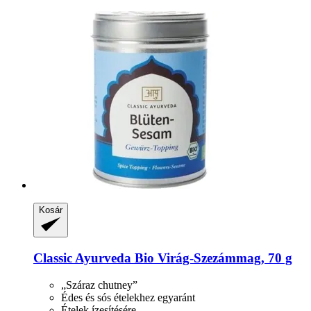
Kosár
Classic Ayurveda
Bio Virág-​Szezámmag, 70 g
„Száraz chutney”
Édes és sós ételekhez egyaránt
Ételek ízesítésére