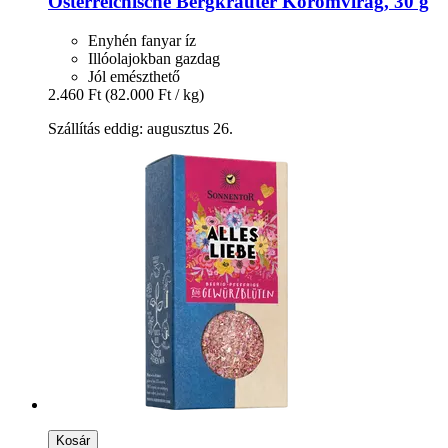
Österreichische Bergkräuter
Körömvirág, 30 g
Enyhén fanyar íz
Illóolajokban gazdag
Jól emészthető
2.460 Ft
(82.000 Ft / kg)
Szállítás eddig: augusztus 26.
Kosár