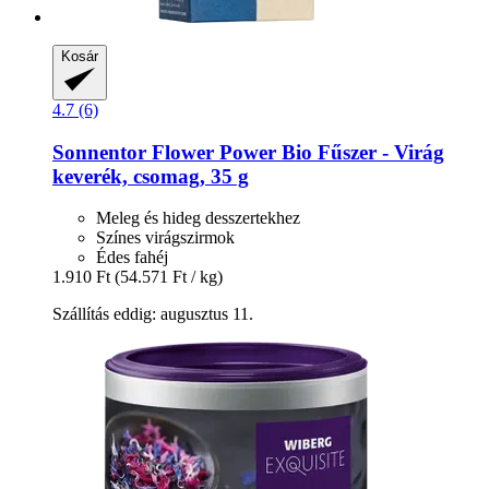
Kosár
4.7 (6)
Sonnentor
Flower Power Bio Fűszer -​ Virág
keverék, csomag, 35 g
Meleg és hideg desszertekhez
Színes virágszirmok
Édes fahéj
1.910 Ft
(54.571 Ft / kg)
Szállítás eddig: augusztus 11.