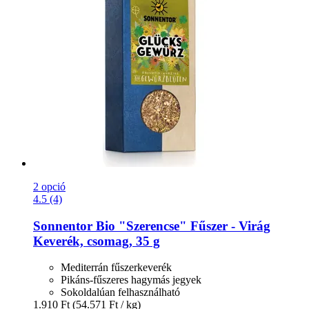
2 opció
4.5 (4)
Sonnentor
Bio "Szerencse" Fűszer -​ Virág
Keverék, csomag, 35 g
Mediterrán fűszerkeverék
Pikáns-fűszeres hagymás jegyek
Sokoldalúan felhasználható
1.910 Ft
(54.571 Ft / kg)