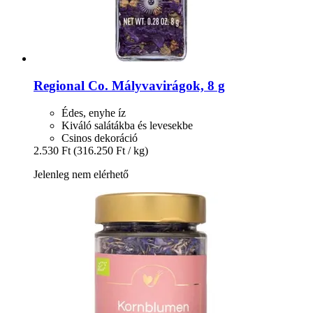
Regional Co.
Mályvavirágok, 8 g
Édes, enyhe íz
Kiváló salátákba és levesekbe
Csinos dekoráció
2.530 Ft
(316.250 Ft / kg)
Jelenleg nem elérhető