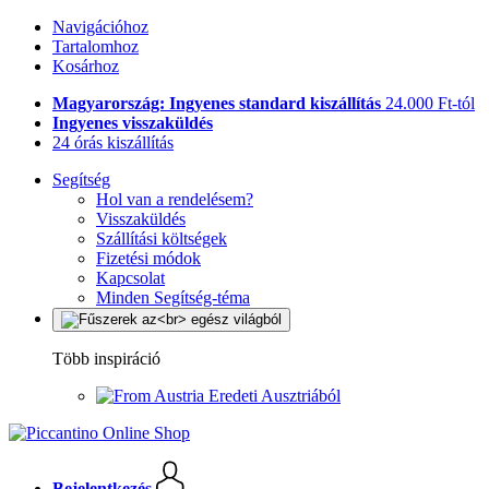
Navigációhoz
Tartalomhoz
Kosárhoz
Magyarország: Ingyenes standard kiszállítás
24.000 Ft-tól
Ingyenes visszaküldés
24 órás kiszállítás
Segítség
Hol van a rendelésem?
Visszaküldés
Szállítási költségek
Fizetési módok
Kapcsolat
Minden Segítség-téma
Több inspiráció
Eredeti Ausztriából
Bejelentkezés