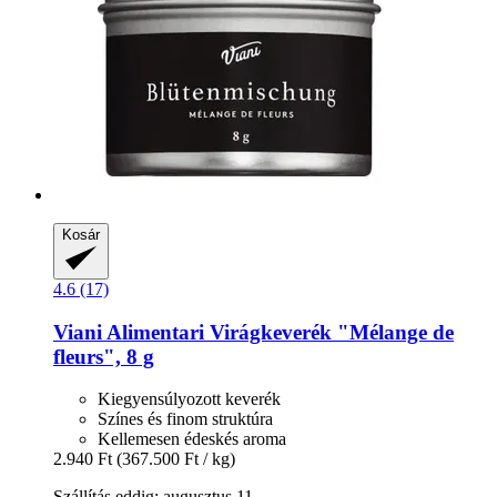
Kosár
4.6 (17)
Viani Alimentari
Virágkeverék "Mélange de
fleurs", 8 g
Kiegyensúlyozott keverék
Színes és finom struktúra
Kellemesen édeskés aroma
2.940 Ft
(367.500 Ft / kg)
Szállítás eddig: augusztus 11.