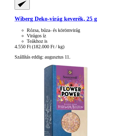
Wiberg
Deko-​virág keverék, 25 g
Rózsa, búza- és körömvirág
Virágos íz
Teákhoz is
4.550 Ft
(182.000 Ft / kg)
Szállítás eddig: augusztus 11.