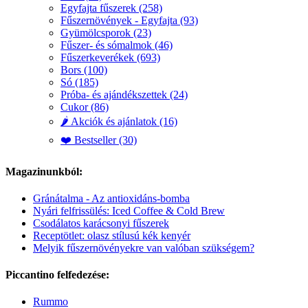
Egyfajta fűszerek (258)
Fűszernövények - Egyfajta (93)
Gyümölcsporok (23)
Fűszer- és sómalmok (46)
Fűszerkeverékek (693)
Bors (100)
Só (185)
Próba- és ajándékszettek (24)
Cukor (86)
🌶️ Akciók és ajánlatok (16)
❤️ Bestseller (30)
Magazinunkból:
Gránátalma - Az antioxidáns-bomba
Nyári felfrissülés: Iced Coffee & Cold Brew
Csodálatos karácsonyi fűszerek
Receptötlet: olasz stílusú kék kenyér
Melyik fűszernövényekre van valóban szükségem?
Piccantino felfedezése:
Rummo