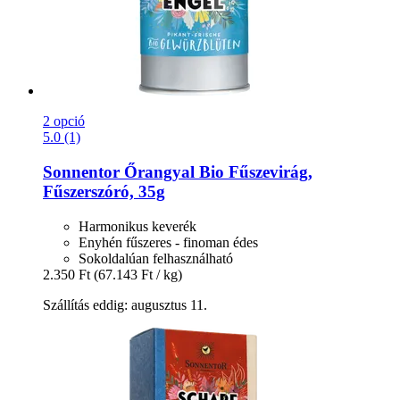
2 opció
5.0 (1)
Sonnentor
Őrangyal Bio Fűszevirág,
Fűszerszóró, 35g
Harmonikus keverék
Enyhén fűszeres - finoman édes
Sokoldalúan felhasználható
2.350 Ft
(67.143 Ft / kg)
Szállítás eddig: augusztus 11.