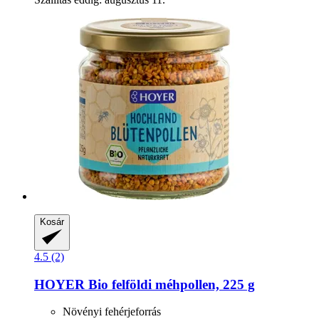
Kosár
4.5 (2)
HOYER
Bio felföldi méhpollen, 225 g
Növényi fehérjeforrás