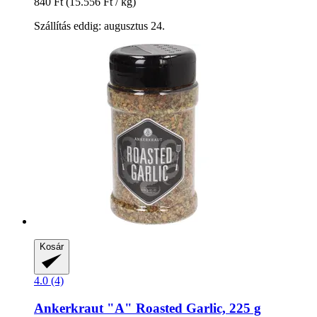
840 Ft
(15.556 Ft / kg)
Szállítás eddig: augusztus 24.
Kosár
4.0 (4)
Ankerkraut
"A" Roasted Garlic, 225 g