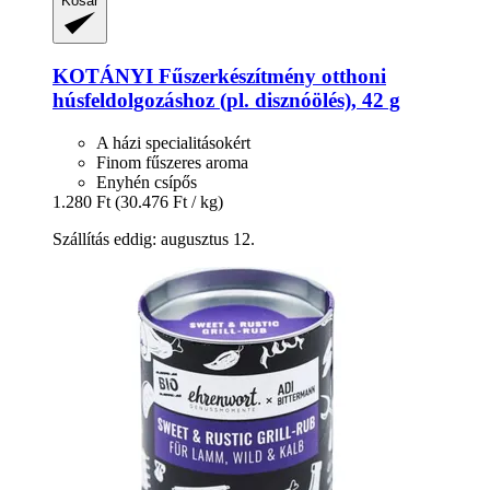
Kosár
KOTÁNYI
Fűszerkészítmény otthoni
húsfeldolgozáshoz (pl. disznóölés), 42 g
A házi specialitásokért
Finom fűszeres aroma
Enyhén csípős
1.280 Ft
(30.476 Ft / kg)
Szállítás eddig: augusztus 12.