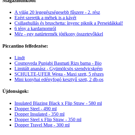
Magazinunkból:
A világ 20 legegészségesebb fűszere - 2. rész
Ezért szeretik a méhek is a kávét
Csillaghullás és bruschetta: ínyenc piknik a Perseidákkal!
6 tény a kardamomról
Méz - egy natúrtermék jótékony összetevőkkel
Piccantino felfedezése:
Lindt
Cosmoveda Punjabi Basmati Rizs barna - Bio
Limitált ananász - Gyümölcsös szendvicskrém
SCHULTE-UFER Wega - Maxi szett, 5 részes
Mini konyhai edényfogó kesztyű szett, 2 db-os
Újdonságok:
Insulated Blazing Black x Flip Straw - 580 ml
Dopper Steel - 490 ml
Dopper Insulated - 350 ml
Dopper Steel x Flip Straw - 350 ml
Dopper Travel Mug - 300 ml