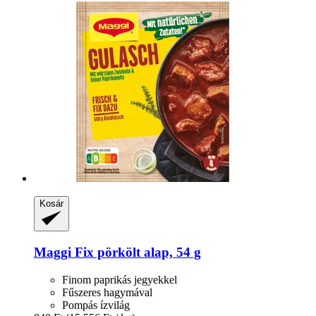
Kosár
Maggi
Fix pörkölt alap, 54 g
Finom paprikás jegyekkel
Fűszeres hagymával
Pompás ízvilág