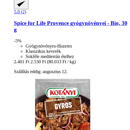
5.0 (2)
Spice for Life
Provence gyógynövényei -​ Bio, 30
g
-5%
Gyógynövényes-fűszeres
Klasszikus keverék
Sokféle mediterrán ételhez
2.401 Ft
2.530 Ft
(80.033 Ft / kg)
Szállítás eddig: augusztus 12.