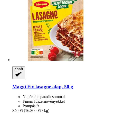
Kosár
Maggi
Fix lasagne alap, 50 g
Napérlelte paradicsommal
Finom fűszernövényekkel
Pompás íz
840 Ft
(16.800 Ft / kg)