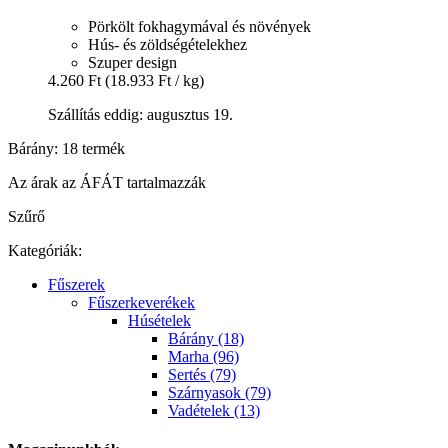
Pörkölt fokhagymával és növények
Hús- és zöldségételekhez
Szuper design
4.260 Ft
(18.933 Ft / kg)
Szállítás eddig: augusztus 19.
Bárány: 18 termék
Az árak az ÁFÁT tartalmazzák
Szűrő
Kategóriák:
Fűszerek
Fűszerkeverékek
Húsételek
Bárány (18)
Marha (96)
Sertés (79)
Szárnyasok (79)
Vadételek (13)