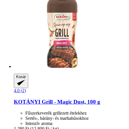
Kosár
4.0 (2)
KOTÁNYI
Grill -​ Magic Dust, 100 g
Fűszerkeverék grillezett ételekhez
Sertés-, bárány- és marhahúsokhoz
Intenzív aroma
1.280 Ft
(12.800 Ft / kg)