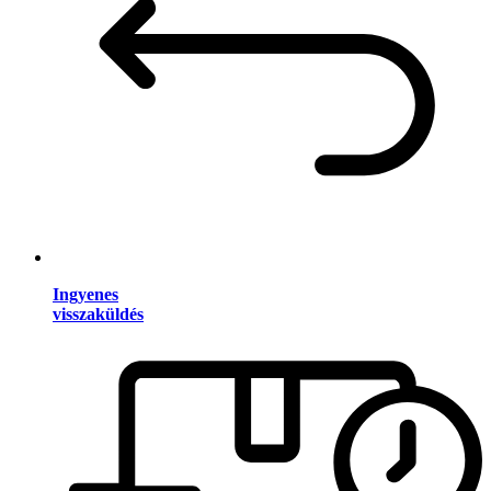
Ingyenes
visszaküldés