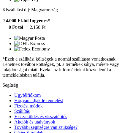
Kiszállítási díj: Magyarország
24.000 Ft-tól
Ingyenes*
0 Ft-tól
2.150 Ft
*Ezek a szállítási költségek a normál szállításra vonatkoznak.
Lehetnek további költségek, pl. a termékek súlya, mérete vagy
tulajdonságai miatt. Ezeket az információkat közvetlenül a
termékleírásban találja.
Segítség
Ügyfélfiókom
Hogyan adjak le rendelést
Fizetési módok
Szállítás
Visszaküldés és visszatérítés
Akciók és utalványok
További segítségre van szüksége?
Céges ügyfelek