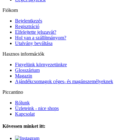
Fiókom
Bejelentkezés
Regisztráció
Elfelejtette jelszavát?
Hol van a szállítmányom?
Utalvány beváltása
Hasznos információk
Figyelünk környezetünkre
Glosszárium
Magazin
Ajándékcsomagok céges- és magánszemélyeknek
Piccantino
Rólunk
Üzleteink - nice shops
Kapcsolat
Kövessen minket itt: