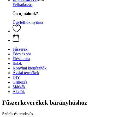
Feliratkozás
Ön
új nálunk?
Ügyfélfiók nyitása
Fűszerek
Édes és sós
Éléskamra
Italok
Konyhai kiegészítők
Ázsiai termékek
DIY
Grillezés
Márkák
Akciók
Fűszerkeverékek bárányhúshoz
Szűrés és rendezés