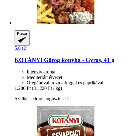
Kosár
5.0 (2)
KOTÁNYI
Görög konyha -​ Gyros, 41 g
Intenzív aroma
Mediterrán élvezet
Oregánóval, rozmaringgal és paprikával
1.280 Ft
(31.220 Ft / kg)
Szállítás eddig: augusztus 12.