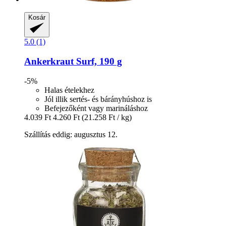
Kosár
5.0 (1)
Ankerkraut
Surf, 190 g
-5%
Halas ételekhez
Jól illik sertés- és bárányhúshoz is
Befejezőként vagy marináláshoz
4.039 Ft
4.260 Ft
(21.258 Ft / kg)
Szállítás eddig: augusztus 12.