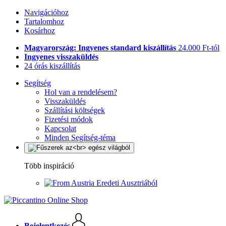
Navigációhoz
Tartalomhoz
Kosárhoz
Magyarország: Ingyenes standard kiszállítás
24.000 Ft-tól
Ingyenes visszaküldés
24 órás kiszállítás
Segítség
Hol van a rendelésem?
Visszaküldés
Szállítási költségek
Fizetési módok
Kapcsolat
Minden Segítség-téma
Több inspiráció
Eredeti Ausztriából
Bejelentkezés