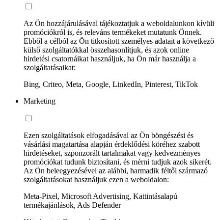
Az Ön hozzájárulásával tájékoztatjuk a weboldalunkon kívüli
promóciókról is, és releváns termékeket mutatunk Önnek.
Ebből a célból az Ön titkosított személyes adatait a következő
külső szolgáltatókkal összehasonlítjuk, és azok online
hirdetési csatornáikat használjuk, ha Ön már használja a
szolgáltatásaikat:
Bing, Criteo, Meta, Google, LinkedIn, Pinterest, TikTok
Marketing
Ezen szolgáltatások elfogadásával az Ön böngészési és
vásárlási magatartása alapján érdeklődési köréhez szabott
hirdetéseket, szponzorált tartalmakat vagy kedvezményes
promóciókat tudunk biztosítani, és mérni tudjuk azok sikerét.
Az Ön beleegyezésével az alábbi, harmadik féltől származó
szolgáltatásokat használjuk ezen a weboldalon:
Meta-Pixel, Microsoft Advertising, Kattintásalapú
termékajánlások, Ads Defender