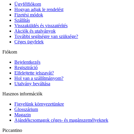
Ügyfélfiókom
Hogyan adjak le rendelést
Fizetési módok
Szállítás
Visszaküldés és visszatérítés
Akciók és utalványok
További segítségre van szüksége?
Céges ügyfelek
Fiókom
Bejelentkezés
Regisztráció
Elfelejtette jelszavát?
Hol van a szállítmányom?
Utalvány beváltása
Hasznos információk
Figyelünk környezetünkre
Glosszárium
Magazin
Ajándékcsomagok céges- és magánszemélyeknek
Piccantino