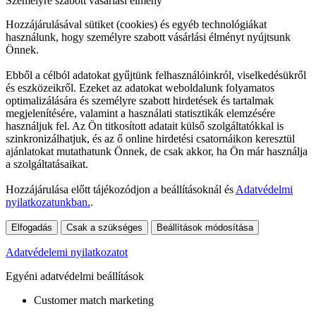
Személyre szabott vásárlási élmény
Hozzájárulásával sütiket (cookies) és egyéb technológiákat
használunk, hogy személyre szabott vásárlási élményt nyújtsunk
Önnek.
Ebből a célból adatokat gyűjtünk felhasználóinkról, viselkedésükről
és eszközeikről. Ezeket az adatokat weboldalunk folyamatos
optimalizálására és személyre szabott hirdetések és tartalmak
megjelenítésére, valamint a használati statisztikák elemzésére
használjuk fel. Az Ön titkosított adatait külső szolgáltatókkal is
szinkronizálhatjuk, és az ő online hirdetési csatornáikon keresztül
ajánlatokat mutathatunk Önnek, de csak akkor, ha Ön már használja
a szolgáltatásaikat.
Hozzájárulása előtt tájékozódjon a beállításoknál és
Adatvédelmi
nyilatkozatunkban.
.
Elfogadás
Csak a szükséges
Beállítások módosítása
Adatvédelemi nyilatkozatot
Egyéni adatvédelmi beállítások
Customer match marketing