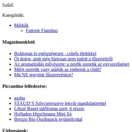
Szűrő
Kategóriák:
Márkák
Fattorie Fiandino
Magazinunkból:
Boldogan és egészségesen - csípős ételekkel
Öt dolog, amit még biztosan nem tudott a fűszerekről
Az aromatizálás művészete: a profik szeretik az egyszerűséget
Miért szeretik vagy utálják az emberek a chilit?
Mit NE tegyünk fűszerezéskor?
Piccantino felfedezése:
asobu
STAUD‘S Szívcseresznye lekvár mandulatörettel
Lékué Bagel sütőforma szett, 6 részes
Hofladen Hirschmann Mini Só
Brezzo Bio Őszibarack gyümölcsital
Újdonságok: