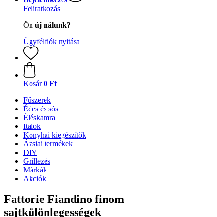
Feliratkozás
Ön
új nálunk?
Ügyfélfiók nyitása
Kosár
0 Ft
Fűszerek
Édes és sós
Éléskamra
Italok
Konyhai kiegészítők
Ázsiai termékek
DIY
Grillezés
Márkák
Akciók
Fattorie Fiandino finom
sajtkülönlegességek