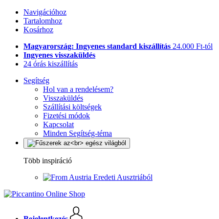
Navigációhoz
Tartalomhoz
Kosárhoz
Magyarország: Ingyenes standard kiszállítás
24.000 Ft-tól
Ingyenes visszaküldés
24 órás kiszállítás
Segítség
Hol van a rendelésem?
Visszaküldés
Szállítási költségek
Fizetési módok
Kapcsolat
Minden Segítség-téma
Több inspiráció
Eredeti Ausztriából
Bejelentkezés