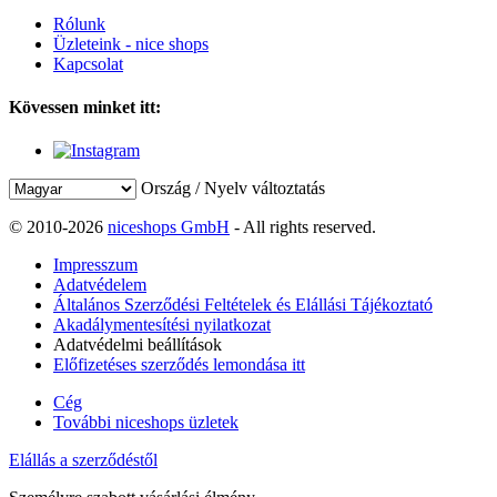
Rólunk
Üzleteink - nice shops
Kapcsolat
Kövessen minket itt:
Ország / Nyelv változtatás
© 2010-2026
niceshops GmbH
- All rights reserved.
Impresszum
Adatvédelem
Általános Szerződési Feltételek és Elállási Tájékoztató
Akadálymentesítési nyilatkozat
Adatvédelmi beállítások
Előfizetéses szerződés lemondása itt
Cég
További niceshops üzletek
Elállás a szerződéstől