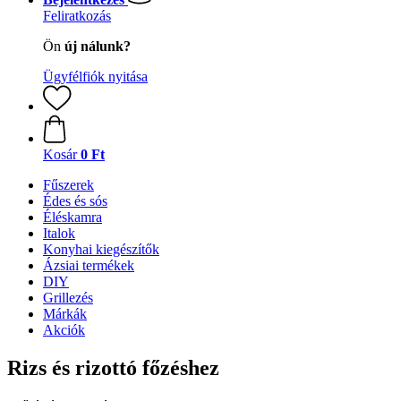
Feliratkozás
Ön
új nálunk?
Ügyfélfiók nyitása
Kosár
0 Ft
Fűszerek
Édes és sós
Éléskamra
Italok
Konyhai kiegészítők
Ázsiai termékek
DIY
Grillezés
Márkák
Akciók
Rizs és rizottó főzéshez