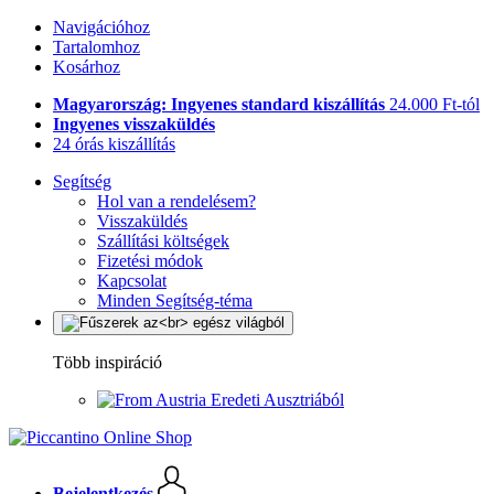
Navigációhoz
Tartalomhoz
Kosárhoz
Magyarország: Ingyenes standard kiszállítás
24.000 Ft-tól
Ingyenes visszaküldés
24 órás kiszállítás
Segítség
Hol van a rendelésem?
Visszaküldés
Szállítási költségek
Fizetési módok
Kapcsolat
Minden Segítség-téma
Több inspiráció
Eredeti Ausztriából
Bejelentkezés