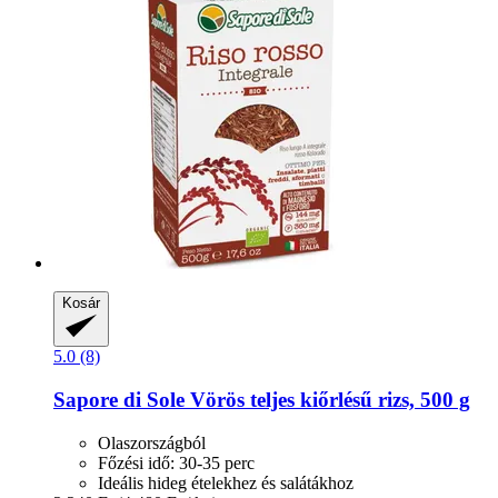
Kosár
5.0 (8)
Sapore di Sole
Vörös teljes kiőrlésű rizs, 500 g
Olaszországból
Főzési idő: 30-35 perc
Ideális hideg ételekhez és salátákhoz