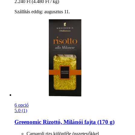
2.240 Ft
(4.480 Ft / kg)
Szállítás eddig: augusztus 11.
6 opció
5.0 (1)
Greenomic
Rizottó, Milánói fajta (170 g)
Carnaroli rizs különféle összetevőkkel