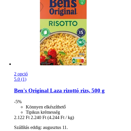
2 opció
5.0 (1)
Ben's Original
Laza rizottó rizs, 500 g
-5%
Könnyen elkészíthető
Tipikus krémesség
2.122 Ft
2.240 Ft
(4.244 Ft / kg)
Szállítás eddig: augusztus 11.