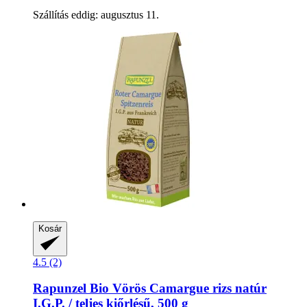
Szállítás eddig: augusztus 11.
Kosár
4.5 (2)
Rapunzel
Bio Vörös Camargue rizs natúr
I.G.P. / teljes kiőrlésű, 500 g