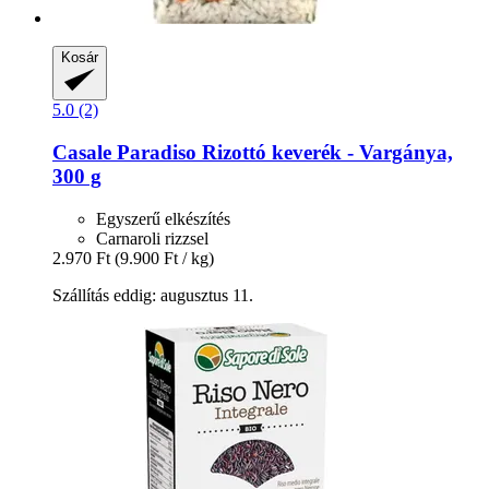
Kosár
5.0 (2)
Casale Paradiso
Rizottó keverék -​ Vargánya,
300 g
Egyszerű elkészítés
Carnaroli rizzsel
2.970 Ft
(9.900 Ft / kg)
Szállítás eddig: augusztus 11.