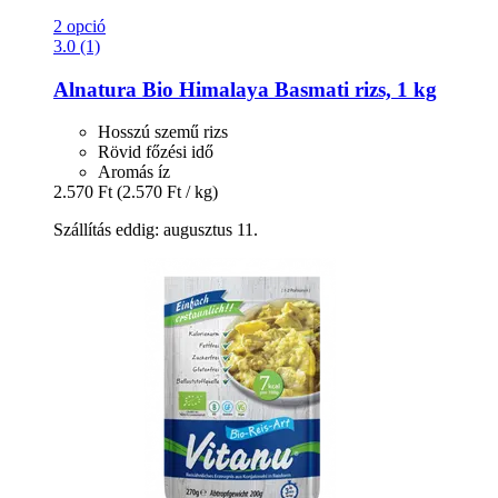
2 opció
3.0 (1)
Alnatura
Bio Himalaya Basmati rizs, 1 kg
Hosszú szemű rizs
Rövid főzési idő
Aromás íz
2.570 Ft
(2.570 Ft / kg)
Szállítás eddig: augusztus 11.