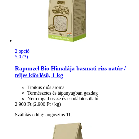
2 opció
5.0 (3)
Rapunzel
Bio Himalája basmati rizs natúr /
teljes kiőrlésű, 1 kg
Tipikus diós aroma
Természetes és tápanyagban gazdag
Nem ragad össze és csodálatos illatú
2.900 Ft
(2.900 Ft / kg)
Szállítás eddig: augusztus 11.