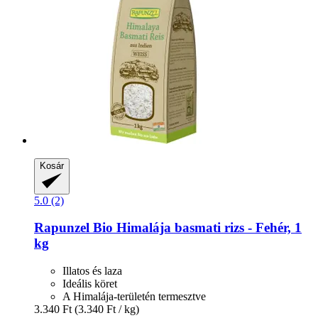
Kosár
5.0 (2)
Rapunzel
Bio Himalája basmati rizs -​ Fehér, 1
kg
Illatos és laza
Ideális köret
A Himalája-területén termesztve
3.340 Ft
(3.340 Ft / kg)