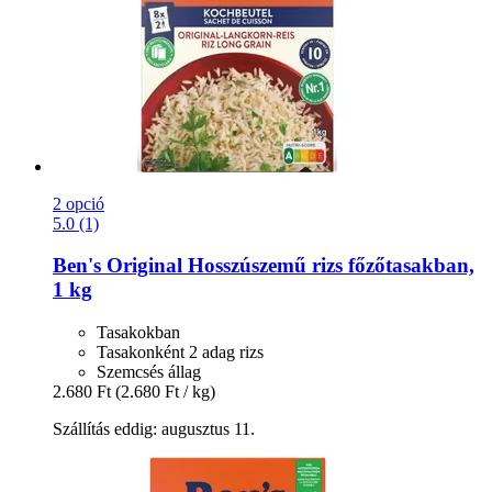
2 opció
5.0 (1)
Ben's Original
Hosszúszemű rizs főzőtasakban,
1 kg
Tasakokban
Tasakonként 2 adag rizs
Szemcsés állag
2.680 Ft
(2.680 Ft / kg)
Szállítás eddig: augusztus 11.