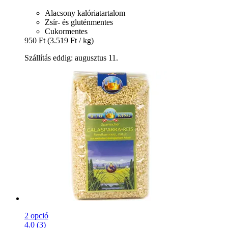
Alacsony kalóriatartalom
Zsír- és gluténmentes
Cukormentes
950 Ft
(3.519 Ft / kg)
Szállítás eddig: augusztus 11.
2 opció
4.0 (3)