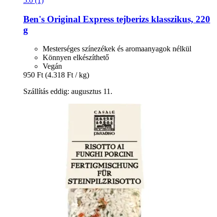
5.0 (1)
Ben's Original
Express tejberizs klasszikus, 220
g
Mesterséges színezékek és aromaanyagok nélkül
Könnyen elkészíthető
Vegán
950 Ft
(4.318 Ft / kg)
Szállítás eddig: augusztus 11.