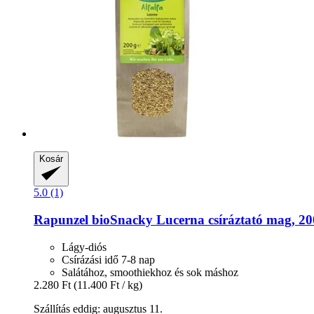
Kosár
5.0 (1)
Rapunzel
bioSnacky Lucerna csíráztató mag, 20
Lágy-diós
Csírázási idő 7-8 nap
Salátához, smoothiekhoz és sok máshoz
2.280 Ft
(11.400 Ft / kg)
Szállítás eddig: augusztus 11.