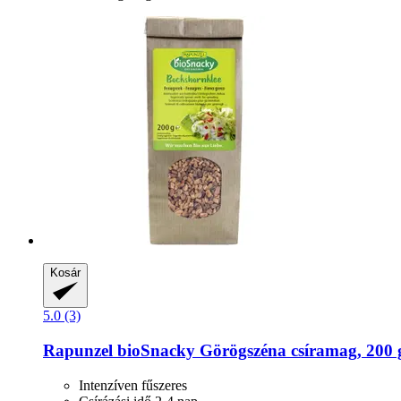
Kosár
5.0 (3)
Rapunzel
bioSnacky Görögszéna csíramag, 200 
Intenzíven fűszeres