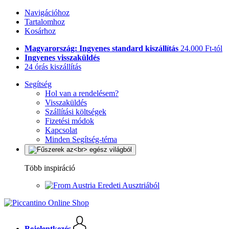
Navigációhoz
Tartalomhoz
Kosárhoz
Magyarország: Ingyenes standard kiszállítás
24.000 Ft-tól
Ingyenes visszaküldés
24 órás kiszállítás
Segítség
Hol van a rendelésem?
Visszaküldés
Szállítási költségek
Fizetési módok
Kapcsolat
Minden Segítség-téma
Több inspiráció
Eredeti Ausztriából
Bejelentkezés