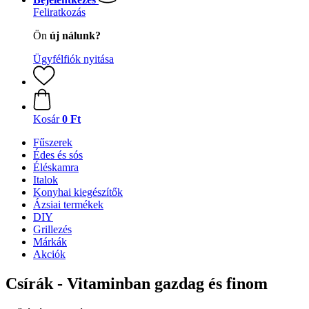
Feliratkozás
Ön
új nálunk?
Ügyfélfiók nyitása
Kosár
0 Ft
Fűszerek
Édes és sós
Éléskamra
Italok
Konyhai kiegészítők
Ázsiai termékek
DIY
Grillezés
Márkák
Akciók
Csírák - Vitaminban gazdag és finom