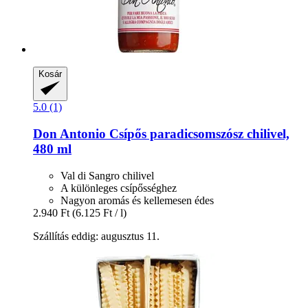
Kosár
5.0 (1)
Don Antonio
Csípős paradicsomszósz chilivel,
480 ml
Val di Sangro chilivel
A különleges csípősséghez
Nagyon aromás és kellemesen édes
2.940 Ft
(6.125 Ft / l)
Szállítás eddig: augusztus 11.