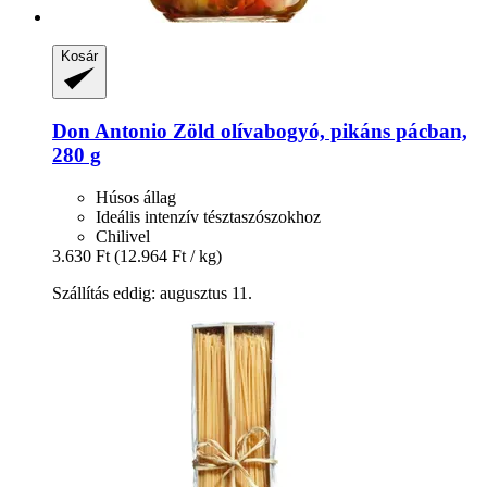
Kosár
Don Antonio
Zöld olívabogyó, pikáns pácban,
280 g
Húsos állag
Ideális intenzív tésztaszószokhoz
Chilivel
3.630 Ft
(12.964 Ft / kg)
Szállítás eddig: augusztus 11.