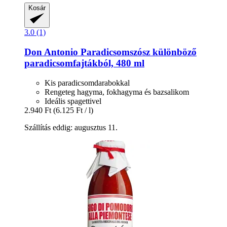
Kosár
3.0 (1)
Don Antonio
Paradicsomszósz különböző
paradicsomfajtákból, 480 ml
Kis paradicsomdarabokkal
Rengeteg hagyma, fokhagyma és bazsalikom
Ideális spagettivel
2.940 Ft
(6.125 Ft / l)
Szállítás eddig: augusztus 11.