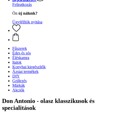
Feliratkozás
Ön
új nálunk?
Ügyfélfiók nyitása
Fűszerek
Édes és sós
Éléskamra
Italok
Konyhai kiegészítők
Ázsiai termékek
DIY
Grillezés
Márkák
Akciók
Don Antonio - olasz klasszikusok és
specialitások