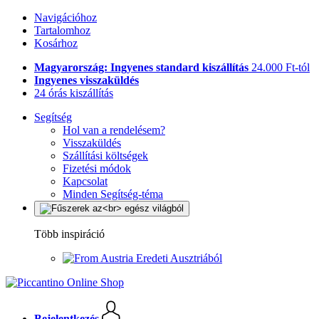
Navigációhoz
Tartalomhoz
Kosárhoz
Magyarország: Ingyenes standard kiszállítás
24.000 Ft-tól
Ingyenes visszaküldés
24 órás kiszállítás
Segítség
Hol van a rendelésem?
Visszaküldés
Szállítási költségek
Fizetési módok
Kapcsolat
Minden Segítség-téma
Több inspiráció
Eredeti Ausztriából
Bejelentkezés