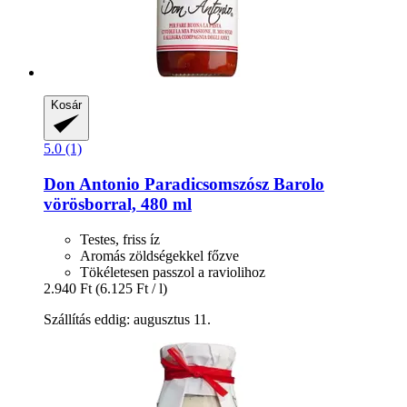
Kosár
5.0 (1)
Don Antonio
Paradicsomszósz Barolo
vörösborral, 480 ml
Testes, friss íz
Aromás zöldségekkel főzve
Tökéletesen passzol a raviolihoz
2.940 Ft
(6.125 Ft / l)
Szállítás eddig: augusztus 11.