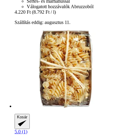
Sertés- és marhahússal
Válogatott hozzávalók Abruzzoból
4.220 Ft
(8.792 Ft / l)
Szállítás eddig: augusztus 11.
Kosár
5.0 (1)