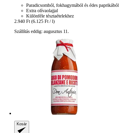
Paradicsomból, fokhagymából és édes paprikából
Extra olívaolajjal
Különféle tésztaételekhez
2.940 Ft
(6.125 Ft / l)
Szállítás eddig: augusztus 11.
Kosár