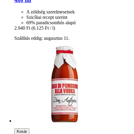
480 ml
A zöldség szerelmeseinek
Szicíliai recept szerint
69% paradicsomhús alapú
2.940 Ft
(6.125 Ft / l)
Szállítás eddig: augusztus 11.
Kosár