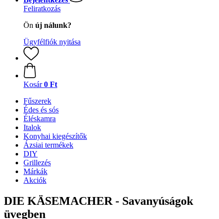
Feliratkozás
Ön
új nálunk?
Ügyfélfiók nyitása
Kosár
0 Ft
Fűszerek
Édes és sós
Éléskamra
Italok
Konyhai kiegészítők
Ázsiai termékek
DIY
Grillezés
Márkák
Akciók
DIE KÄSEMACHER - Savanyúságok
üvegben