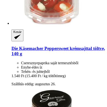
Kosár
Die Käsemacher
Peppersweet krémsajttal töltve,
140 g
Cseresznyepaprika saját termesztésből
Enyhe-édes íz
Tehén- és juhtejből
1.540 Ft
(15.400 Ft / kg töltőtömeg)
Szállítás eddig: augusztus 26.