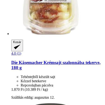
Kosár
4.0 (1)
Die Käsemacher
Krémsajt szalonnába tekerve,
180 g
Tehéntejből készült sajt
Kézzel betekerve
Repceolajban pácolva
1.870 Ft
(10.389 Ft / kg)
Szállítás eddig: augusztus 12.