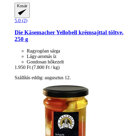
Kosár
5.0 (2)
Die Käsemacher
Yellobell krémsajttal töltve,
250 g
Ragyogóan sárga
Lágy-aromás íz
Gondosan hőkezelt
1.950 Ft
(7.800 Ft / kg)
Szállítás eddig: augusztus 12.