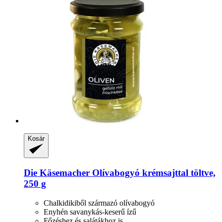
Kosár
Die Käsemacher
Olívabogyó krémsajttal töltve,
250 g
Chalkidikiből származó olívabogyó
Enyhén savanykás-keserű ízű
Főzéshez és salátákhoz is