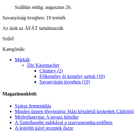
Szállítás eddig: augusztus 26.
Savanyúság üvegben: 19 termék
Az árak az ÁFÁT tartalmazzák
Szűrő
Kategóriák:
Márkák
Die Käsemacher
Chutney (2)
Félkemény és kemény sajtok (10)
Savanyúság üvegben (19)
Magazinunkból:
Száraz fermentálás
Minden ünnep fénypontja: Házi készítésű krokettek Cádizból
Medvehagyma: A tavasz hírnöke
A Tartuflanghe márkával a szarvasgomba-erdőben
A legjobb kávé receptek őszre