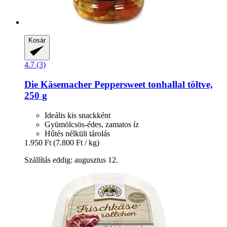
Kosár
4.7 (3)
Die Käsemacher
Peppersweet tonhallal töltve,
250 g
Ideális kis snackként
Gyümölcsös-édes, zamatos íz
Hűtés nélküli tárolás
1.950 Ft
(7.800 Ft / kg)
Szállítás eddig: augusztus 12.