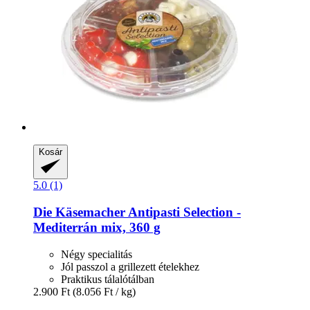
Kosár
5.0 (1)
Die Käsemacher
Antipasti Selection -​
Mediterrán mix, 360 g
Négy specialitás
Jól passzol a grillezett ételekhez
Praktikus tálalótálban
2.900 Ft
(8.056 Ft / kg)