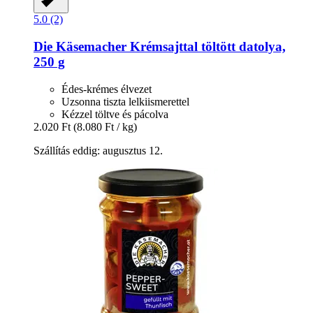
5.0 (2)
Die Käsemacher
Krémsajttal töltött datolya,
250 g
Édes-krémes élvezet
Uzsonna tiszta lelkiismerettel
Kézzel töltve és pácolva
2.020 Ft
(8.080 Ft / kg)
Szállítás eddig: augusztus 12.