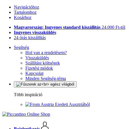
Navigációhoz
Tartalomhoz
Kosárhoz
Magyarország: Ingyenes standard kiszállítás
24.000 Ft-tól
Ingyenes visszaküldés
24 órás kiszállítás
Segítség
Hol van a rendelésem?
Visszaküldés
Szállítási költségek
Fizetési módok
Kapcsolat
Minden Segítség-téma
Több inspiráció
Eredeti Ausztriából
Bejelentkezés