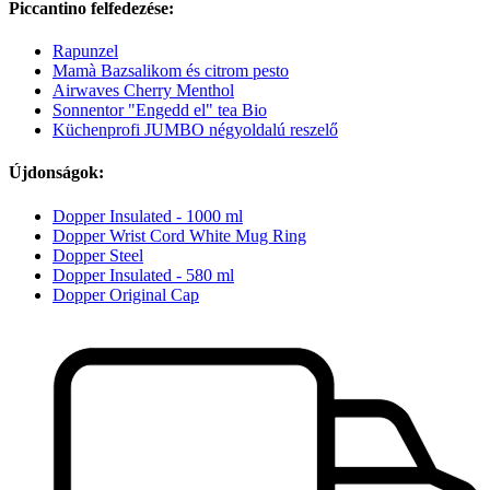
Piccantino felfedezése:
Rapunzel
Mamà Bazsalikom és citrom pesto
Airwaves Cherry Menthol
Sonnentor "Engedd el" tea Bio
Küchenprofi JUMBO négyoldalú reszelő
Újdonságok:
Dopper Insulated - 1000 ml
Dopper Wrist Cord White Mug Ring
Dopper Steel
Dopper Insulated - 580 ml
Dopper Original Cap