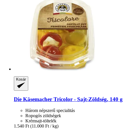
Kosár
Die Käsemacher
Tricolor -​ Sajt-​Zöldség, 140 g
Három népszerű specialitás
Ropogós zöldségek
Krémsajt-töltelék
1.540 Ft
(11.000 Ft / kg)