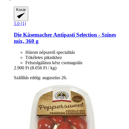
Kosár
5.0 (1)
Die Käsemacher
Antipasti Selection -​ Színes
mix, 360 g
Három népszerű specialitás
Tökéletes piknikhez
Felszolgálásra kész csomagolás
2.900 Ft
(8.056 Ft / kg)
Szállítás eddig: augusztus 26.