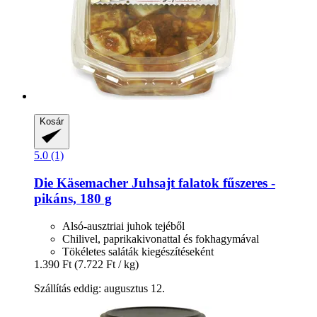
Kosár
5.0 (1)
Die Käsemacher
Juhsajt falatok fűszeres -​
pikáns, 180 g
Alsó-ausztriai juhok tejéből
Chilivel, paprikakivonattal és fokhagymával
Tökéletes saláták kiegészítéseként
1.390 Ft
(7.722 Ft / kg)
Szállítás eddig: augusztus 12.