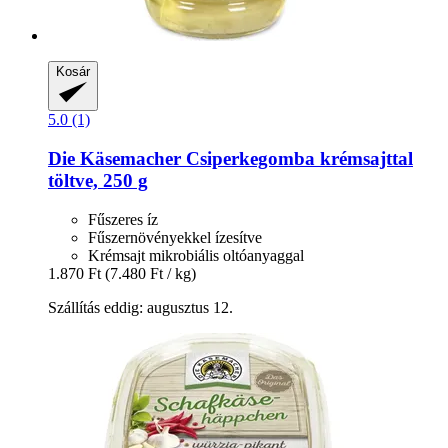
Kosár
5.0 (1)
Die Käsemacher
Csiperkegomba krémsajttal
töltve, 250 g
Fűszeres íz
Fűszernövényekkel ízesítve
Krémsajt mikrobiális oltóanyaggal
1.870 Ft
(7.480 Ft / kg)
Szállítás eddig: augusztus 12.