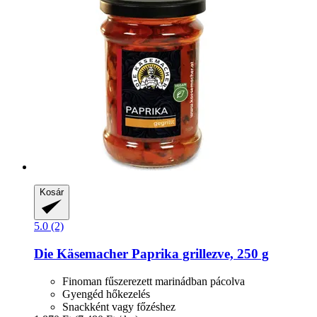
Kosár
5.0 (2)
Die Käsemacher
Paprika grillezve, 250 g
Finoman fűszerezett marinádban pácolva
Gyengéd hőkezelés
Snackként vagy főzéshez