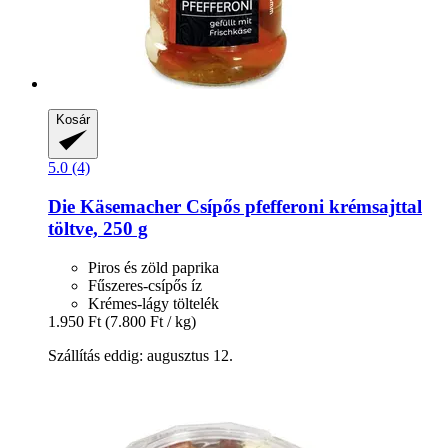
Kosár
5.0 (4)
Die Käsemacher
Csípős pfefferoni krémsajttal
töltve, 250 g
Piros és zöld paprika
Fűszeres-csípős íz
Krémes-lágy töltelék
1.950 Ft
(7.800 Ft / kg)
Szállítás eddig: augusztus 12.