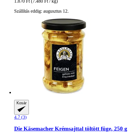
1.870 Ft
(7.480 Ft / kg)
Szállítás eddig: augusztus 12.
Kosár
4.7 (3)
Die Käsemacher
Krémsajttal töltött füge, 250 g