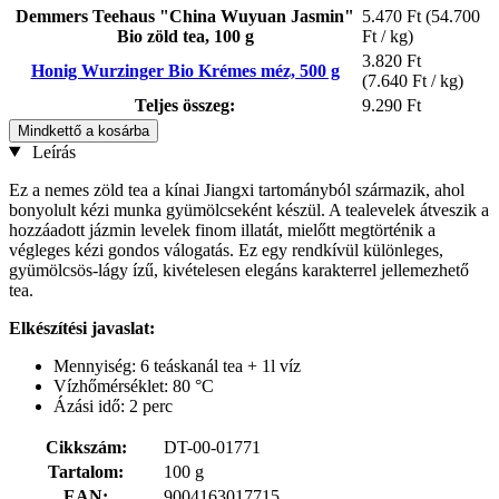
Demmers Teehaus "China Wuyuan Jasmin"
5.470 Ft
(54.700
Bio zöld tea, 100 g
Ft / kg)
3.820 Ft
Honig Wurzinger Bio Krémes méz, 500 g
(7.640 Ft / kg)
Teljes összeg:
9.290 Ft
Mindkettő a kosárba
Leírás
Ez a nemes zöld tea a kínai Jiangxi tartományból származik, ahol
bonyolult kézi munka gyümölcseként készül. A tealevelek átveszik a
hozzáadott jázmin levelek finom illatát, mielőtt megtörténik a
végleges kézi gondos válogatás. Ez egy rendkívül különleges,
gyümölcsös-lágy ízű, kivételesen elegáns karakterrel jellemezhető
tea.
Elkészítési javaslat:
Mennyiség: 6 teáskanál tea + 1l víz
Vízhőmérséklet: 80 °C
Ázási idő: 2 perc
Cikkszám:
DT-00-01771
Tartalom:
100 g
EAN:
9004163017715