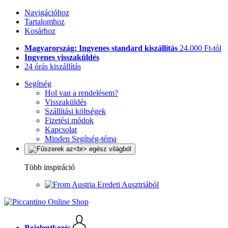
Navigációhoz
Tartalomhoz
Kosárhoz
Magyarország: Ingyenes standard kiszállítás
24.000 Ft-tól
Ingyenes visszaküldés
24 órás kiszállítás
Segítség
Hol van a rendelésem?
Visszaküldés
Szállítási költségek
Fizetési módok
Kapcsolat
Minden Segítség-téma
Több inspiráció
Eredeti Ausztriából
Bejelentkezés