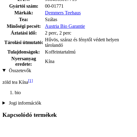
Gyártói szám:
00-01771
Márkák:
Demmers Teehaus
Tea:
Szálas
Minőségi pecsét:
Austria Bio Garantie
Áztatási idő:
2 perc, 2 perc
Hűvös, száraz és fénytől védett helyen
Tárolási útmutató:
tárolandó
Tulajdonságok:
Koffeintartalmú
Nyersanyag
Kína
eredete:
Összetevők
[1]
zöld tea Kína
bio
Jogi információk
Kapcsolódó termékek