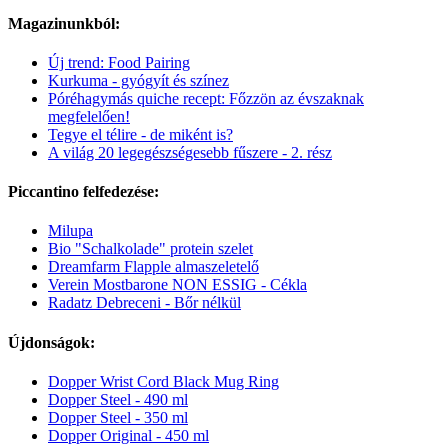
Magazinunkból:
Új trend: Food Pairing
Kurkuma - gyógyít és színez
Póréhagymás quiche recept: Főzzön az évszaknak
megfelelően!
Tegye el télire - de miként is?
A világ 20 legegészségesebb fűszere - 2. rész
Piccantino felfedezése:
Milupa
Bio "Schalkolade" protein szelet
Dreamfarm Flapple almaszeletelő
Verein Mostbarone NON ESSIG - Cékla
Radatz Debreceni - Bőr nélkül
Újdonságok:
Dopper Wrist Cord Black Mug Ring
Dopper Steel - 490 ml
Dopper Steel - 350 ml
Dopper Original - 450 ml