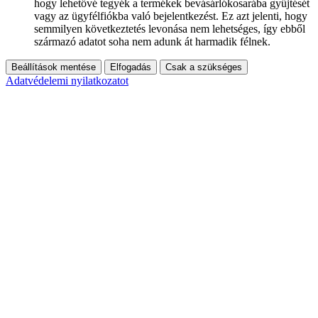
hogy lehetővé tegyék a termékek bevásárlókosarába gyűjtését
vagy az ügyfélfiókba való bejelentkezést. Ez azt jelenti, hogy
semmilyen következtetés levonása nem lehetséges, így ebből
származó adatot soha nem adunk át harmadik félnek.
Beállítások mentése
Elfogadás
Csak a szükséges
Adatvédelemi nyilatkozatot