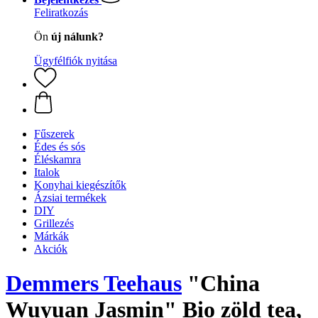
Feliratkozás
Ön
új nálunk?
Ügyfélfiók nyitása
Fűszerek
Édes és sós
Éléskamra
Italok
Konyhai kiegészítők
Ázsiai termékek
DIY
Grillezés
Márkák
Akciók
Demmers Teehaus
"China
Wuyuan Jasmin" Bio zöld tea,