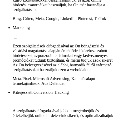
külső szolgáltatókkal összehasonlítjuk, és azok online
hirdetési csatornáikat használjuk, ha Ön már használja a
szolgáltatásaikat:
Bing, Criteo, Meta, Google, LinkedIn, Pinterest, TikTok
Marketing
Ezen szolgáltatások elfogadásával az Ön böngészési és
vásárlási magatartása alapján érdeklődési köréhez szabott
hirdetéseket, szponzorált tartalmakat vagy kedvezményes
promóciókat tudunk biztosítani, és mérni tudjuk azok sikerét.
Az Ön beleegyezésével az alábbi, harmadik féltől származó
szolgáltatásokat használjuk ezen a weboldalon:
Meta-Pixel, Microsoft Advertising, Kattintásalapú
termékajánlások, Ads Defender
Kiterjesztett Conversion-Tracking
A szolgáltatás elfogadásával jobban megérthetjük és
értékelhetjük online hirdetéseink sikerét, és optimalizálhatjuk