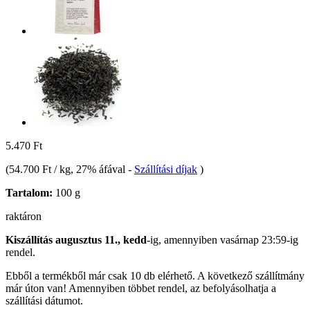
5.470 Ft
(
54.700 Ft / kg
, 27% áfával
-
Szállítási díjak
)
Tartalom:
100 g
raktáron
Kiszállítás augusztus 11., kedd
-ig, amennyiben
vasárnap 23:59-ig
rendel.
Ebből a termékből már csak 10 db elérhető. A következő szállítmány
már úton van! Amennyiben többet rendel, az befolyásolhatja a
szállítási dátumot.