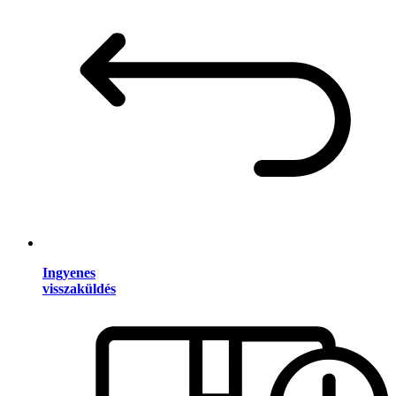
Ingyenes
visszaküldés