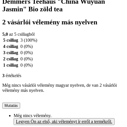
Demmers Teehaus "China Wuyuan
Jasmin" Bio zöld tea
2 vásárlói vélemény más nyelven
5,0
az 5 csillagból
5 csillag
3
(100%)
4 csillag
0
(0%)
3 csillag
0
(0%)
2 csillag
0
(0%)
1 csillag
0
(0%)
3
értékelés
Még nincs vásárlói vélemény magyar nyelven, de van 2 vásárlói
vélemény más nyelven.
Mutatás
Még nincs vélemény.
Legyen Ön az első, aki véleményt ír erről a termékről.