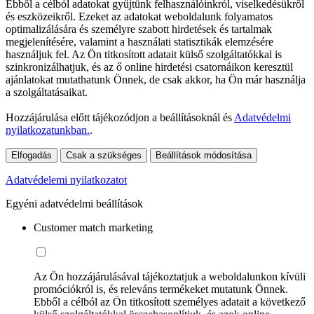
Ebből a célból adatokat gyűjtünk felhasználóinkról, viselkedésükről
és eszközeikről. Ezeket az adatokat weboldalunk folyamatos
optimalizálására és személyre szabott hirdetések és tartalmak
megjelenítésére, valamint a használati statisztikák elemzésére
használjuk fel. Az Ön titkosított adatait külső szolgáltatókkal is
szinkronizálhatjuk, és az ő online hirdetési csatornáikon keresztül
ajánlatokat mutathatunk Önnek, de csak akkor, ha Ön már használja
a szolgáltatásaikat.
Hozzájárulása előtt tájékozódjon a beállításoknál és
Adatvédelmi
nyilatkozatunkban.
.
Elfogadás
Csak a szükséges
Beállítások módosítása
Adatvédelemi nyilatkozatot
Egyéni adatvédelmi beállítások
Customer match marketing
Az Ön hozzájárulásával tájékoztatjuk a weboldalunkon kívüli
promóciókról is, és releváns termékeket mutatunk Önnek.
Ebből a célból az Ön titkosított személyes adatait a következő