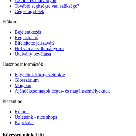
Akciók és utalványok
További segítségre van szüksége?
Céges ügyfelek
Fiókom
Bejelentkezés
Regisztráció
Elfelejtette jelszavát?
Hol van a szállítmányom?
Utalvány beváltása
Hasznos információk
Figyelünk környezetünkre
Glosszárium
Magazin
Ajándékcsomagok céges- és magánszemélyeknek
Piccantino
Rólunk
Üzleteink - nice shops
Kapcsolat
Kövessen minket itt: