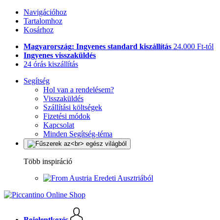
Navigációhoz
Tartalomhoz
Kosárhoz
Magyarország: Ingyenes standard kiszállítás
24.000 Ft-tól
Ingyenes visszaküldés
24 órás kiszállítás
Segítség
Hol van a rendelésem?
Visszaküldés
Szállítási költségek
Fizetési módok
Kapcsolat
Minden Segítség-téma
Több inspiráció
Eredeti Ausztriából
Bejelentkezés