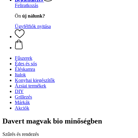
Feliratkozás
Ön
új nálunk?
Ügyfélfiók nyitása
Fűszerek
Édes és sós
Éléskamra
Italok
Konyhai kiegészítők
Ázsiai termékek
DIY
Grillezés
Márkák
Akciók
Davert magvak bio minőségben
Szűrés és rendezés