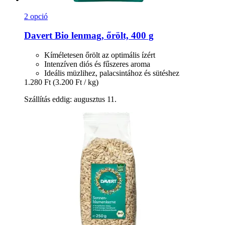
2 opció
Davert
Bio lenmag, őrölt, 400 g
Kíméletesen őrölt az optimális ízért
Intenzíven diós és fűszeres aroma
Ideális müzlihez, palacsintához és sütéshez
1.280 Ft
(3.200 Ft / kg)
Szállítás eddig: augusztus 11.