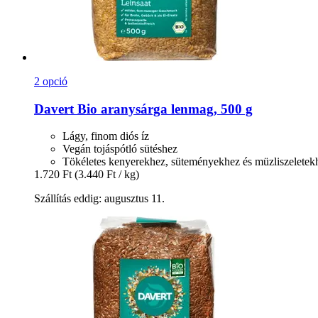
2 opció
Davert
Bio aranysárga lenmag, 500 g
Lágy, finom diós íz
Vegán tojáspótló sütéshez
Tökéletes kenyerekhez, süteményekhez és müzliszeletek
1.720 Ft
(3.440 Ft / kg)
Szállítás eddig: augusztus 11.