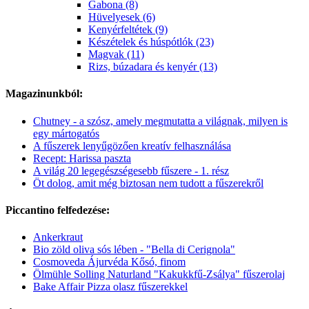
Gabona (8)
Hüvelyesek (6)
Kenyérfeltétek (9)
Készételek és húspótlók (23)
Magvak (11)
Rizs, búzadara és kenyér (13)
Magazinunkból:
Chutney - a szósz, amely megmutatta a világnak, milyen is
egy mártogatós
A fűszerek lenyűgözően kreatív felhasználása
Recept: Harissa paszta
A világ 20 legegészségesebb fűszere - 1. rész
Öt dolog, amit még biztosan nem tudott a fűszerekről
Piccantino felfedezése:
Ankerkraut
Bio zöld oliva sós lében - "Bella di Cerignola"
Cosmoveda Ájurvéda Kősó, finom
Ölmühle Solling Naturland "Kakukkfű-Zsálya" fűszerolaj
Bake Affair Pizza olasz fűszerekkel