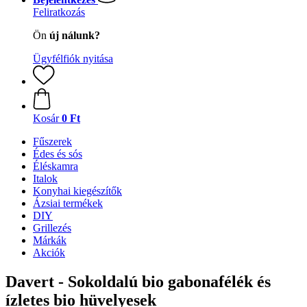
Feliratkozás
Ön
új nálunk?
Ügyfélfiók nyitása
Kosár
0 Ft
Fűszerek
Édes és sós
Éléskamra
Italok
Konyhai kiegészítők
Ázsiai termékek
DIY
Grillezés
Márkák
Akciók
Davert - Sokoldalú bio gabonafélék és
ízletes bio hüvelyesek