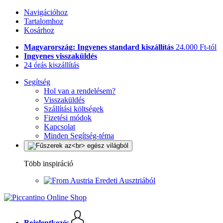
Navigációhoz
Tartalomhoz
Kosárhoz
Magyarország: Ingyenes standard kiszállítás
24.000 Ft-tól
Ingyenes visszaküldés
24 órás kiszállítás
Segítség
Hol van a rendelésem?
Visszaküldés
Szállítási költségek
Fizetési módok
Kapcsolat
Minden Segítség-téma
Több inspiráció
Eredeti Ausztriából
Bejelentkezés