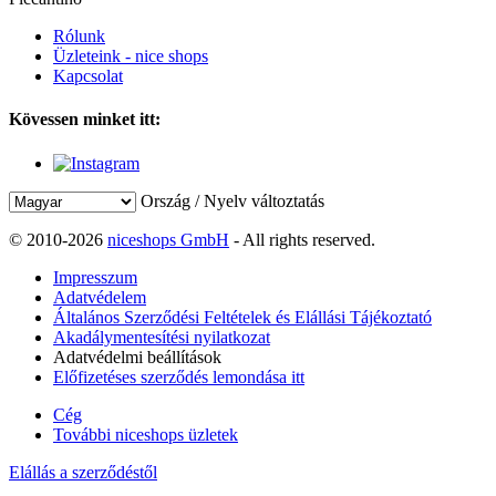
Rólunk
Üzleteink - nice shops
Kapcsolat
Kövessen minket itt:
Ország / Nyelv változtatás
© 2010-2026
niceshops GmbH
- All rights reserved.
Impresszum
Adatvédelem
Általános Szerződési Feltételek és Elállási Tájékoztató
Akadálymentesítési nyilatkozat
Adatvédelmi beállítások
Előfizetéses szerződés lemondása itt
Cég
További niceshops üzletek
Elállás a szerződéstől