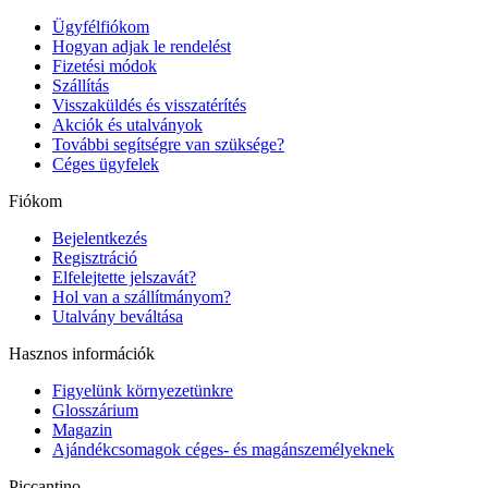
Ügyfélfiókom
Hogyan adjak le rendelést
Fizetési módok
Szállítás
Visszaküldés és visszatérítés
Akciók és utalványok
További segítségre van szüksége?
Céges ügyfelek
Fiókom
Bejelentkezés
Regisztráció
Elfelejtette jelszavát?
Hol van a szállítmányom?
Utalvány beváltása
Hasznos információk
Figyelünk környezetünkre
Glosszárium
Magazin
Ajándékcsomagok céges- és magánszemélyeknek
Piccantino