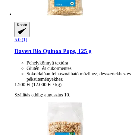
Kosár
5.0 (1)
Davert
Bio Quinoa Pops, 125 g
Pehelykönnyű textúra
Glutén- és cukormentes
Sokoldalúan felhasználható müzlihez, desszertekhez és
péksüteményekhez
1.500 Ft
(12.000 Ft / kg)
Szállítás eddig: augusztus 10.