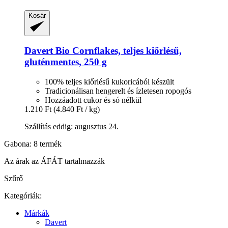
Kosár
Davert
Bio Cornflakes, teljes kiőrlésű,
gluténmentes, 250 g
100% teljes kiőrlésű kukoricából készült
Tradicionálisan hengerelt és ízletesen ropogós
Hozzáadott cukor és só nélkül
1.210 Ft
(4.840 Ft / kg)
Szállítás eddig: augusztus 24.
Gabona: 8 termék
Az árak az ÁFÁT tartalmazzák
Szűrő
Kategóriák:
Márkák
Davert