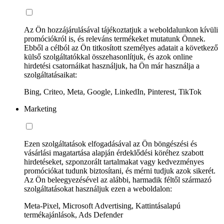
Az Ön hozzájárulásával tájékoztatjuk a weboldalunkon kívüli
promóciókról is, és releváns termékeket mutatunk Önnek.
Ebből a célból az Ön titkosított személyes adatait a következő
külső szolgáltatókkal összehasonlítjuk, és azok online
hirdetési csatornáikat használjuk, ha Ön már használja a
szolgáltatásaikat:
Bing, Criteo, Meta, Google, LinkedIn, Pinterest, TikTok
Marketing
Ezen szolgáltatások elfogadásával az Ön böngészési és
vásárlási magatartása alapján érdeklődési köréhez szabott
hirdetéseket, szponzorált tartalmakat vagy kedvezményes
promóciókat tudunk biztosítani, és mérni tudjuk azok sikerét.
Az Ön beleegyezésével az alábbi, harmadik féltől származó
szolgáltatásokat használjuk ezen a weboldalon:
Meta-Pixel, Microsoft Advertising, Kattintásalapú
termékajánlások, Ads Defender