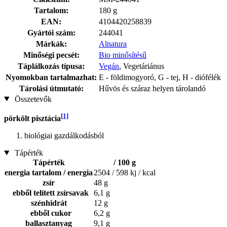
Tartalom:
180 g
EAN:
4104420258839
Gyártói szám:
244041
Márkák:
Alnatura
Minőségi pecsét:
Bio minősítésű
Táplálkozás típusa:
Vegán
, Vegetáriánus
Nyomokban tartalmazhat:
E - földimogyoró, G - tej, H - diófélék
Tárolási útmutató:
Hűvös és száraz helyen tárolandó
Összetevők
[1]
pörkölt pisztácia
biológiai gazdálkodásból
Tápérték
Tápérték
/ 100 g
energia tartalom / energia
2504 / 598 kj / kcal
zsír
48 g
ebből telített zsírsavak
6,1 g
szénhidrát
12 g
ebből cukor
6,2 g
ballasztanyag
9,1 g