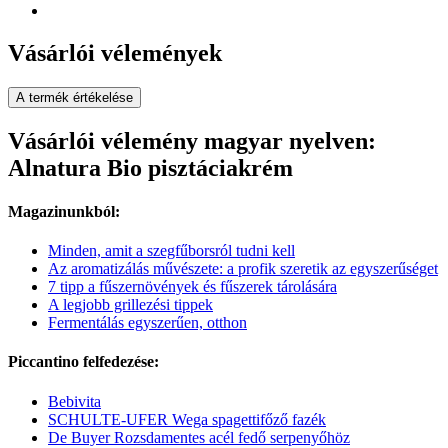
Vásárlói vélemények
A termék értékelése
Vásárlói vélemény magyar nyelven:
Alnatura Bio pisztáciakrém
Magazinunkból:
Minden, amit a szegfűborsról tudni kell
Az aromatizálás művészete: a profik szeretik az egyszerűséget
7 tipp a fűszernövények és fűszerek tárolására
A legjobb grillezési tippek
Fermentálás egyszerűen, otthon
Piccantino felfedezése:
Bebivita
SCHULTE-UFER Wega spagettifőző fazék
De Buyer Rozsdamentes acél fedő serpenyőhöz