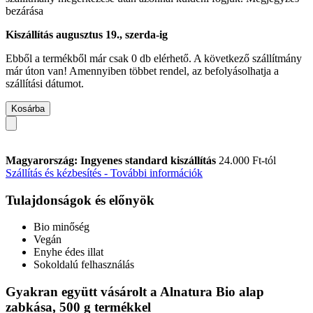
bezárása
Kiszállítás augusztus 19., szerda-ig
Ebből a termékből már csak 0 db elérhető. A következő szállítmány
már úton van! Amennyiben többet rendel, az befolyásolhatja a
szállítási dátumot.
Kosárba
Magyarország: Ingyenes standard kiszállítás
24.000 Ft-tól
Szállítás és kézbesítés - További információk
Tulajdonságok és előnyök
Bio minőség
Vegán
Enyhe édes illat
Sokoldalú felhasználás
Gyakran együtt vásárolt a Alnatura Bio alap
zabkása, 500 g termékkel