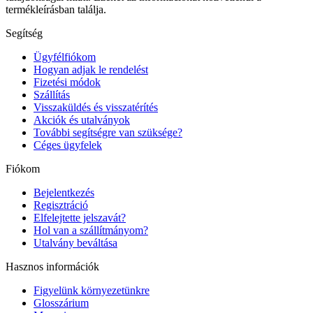
termékleírásban találja.
Segítség
Ügyfélfiókom
Hogyan adjak le rendelést
Fizetési módok
Szállítás
Visszaküldés és visszatérítés
Akciók és utalványok
További segítségre van szüksége?
Céges ügyfelek
Fiókom
Bejelentkezés
Regisztráció
Elfelejtette jelszavát?
Hol van a szállítmányom?
Utalvány beváltása
Hasznos információk
Figyelünk környezetünkre
Glosszárium