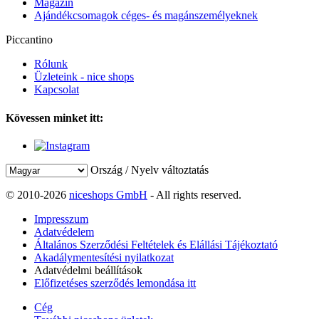
Magazin
Ajándékcsomagok céges- és magánszemélyeknek
Piccantino
Rólunk
Üzleteink - nice shops
Kapcsolat
Kövessen minket itt:
Ország / Nyelv változtatás
© 2010-2026
niceshops GmbH
- All rights reserved.
Impresszum
Adatvédelem
Általános Szerződési Feltételek és Elállási Tájékoztató
Akadálymentesítési nyilatkozat
Adatvédelmi beállítások
Előfizetéses szerződés lemondása itt
Cég