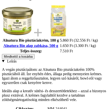
Alnatura Bio pisztáciakrém, 180 g
5.860 Ft
(32.556 Ft / kg)
Alnatura Bio alap zabkása, 500 g
1.650 Ft
(3.300 Ft / kg)
Teljes összeg:
7.510 Ft
Mindkettő a kosárba
Leírás
A vegán pisztáciaálom: az Alnatura Bio pisztáciakrém 100%
pisztáciából áll. Íze enyhén édes, állaga pedig mennyeien krémes.
Igazi álom a reggelizőasztalon, legyen szó kásáról, bowl-ról vagy
egyszerűen csak kenyérre kenve.
Ideális alap a kreatív sütési- és desszertötletekhez – azzal a bizonyos
plusz extrával. A krémes fagylalttól kezdve a tartalmas
zöldségmártogatósokig minden elkészíthető vele.
Cikkszám:
MM-244041