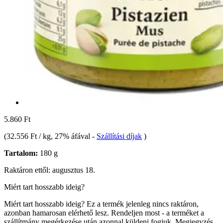
5.860 Ft
(
32.556 Ft / kg
, 27% áfával
-
Szállítási díjak
)
Tartalom:
180 g
Raktáron ettől: augusztus 18.
Miért tart hosszabb ideig?
Miért tart hosszabb ideig?
Ez a termék jelenleg nincs raktáron,
azonban hamarosan elérhető lesz. Rendeljen most - a terméket a
szállítmány megérkezése után azonnal küldeni fogjuk.
Megjegyzés