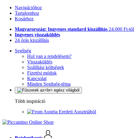
Navigációhoz
Tartalomhoz
Kosárhoz
Magyarország: Ingyenes standard kiszállítás
24.000 Ft-tól
Ingyenes visszaküldés
24 órás kiszállítás
Segítség
Hol van a rendelésem?
Visszaküldés
Szállítási költségek
Fizetési módok
Kapcsolat
Minden Segítség-téma
Több inspiráció
Eredeti Ausztriából
Bejelentkezés