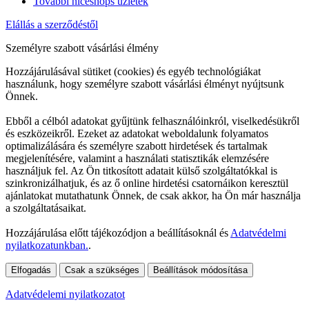
További niceshops üzletek
Elállás a szerződéstől
Személyre szabott vásárlási élmény
Hozzájárulásával sütiket (cookies) és egyéb technológiákat
használunk, hogy személyre szabott vásárlási élményt nyújtsunk
Önnek.
Ebből a célból adatokat gyűjtünk felhasználóinkról, viselkedésükről
és eszközeikről. Ezeket az adatokat weboldalunk folyamatos
optimalizálására és személyre szabott hirdetések és tartalmak
megjelenítésére, valamint a használati statisztikák elemzésére
használjuk fel. Az Ön titkosított adatait külső szolgáltatókkal is
szinkronizálhatjuk, és az ő online hirdetési csatornáikon keresztül
ajánlatokat mutathatunk Önnek, de csak akkor, ha Ön már használja
a szolgáltatásaikat.
Hozzájárulása előtt tájékozódjon a beállításoknál és
Adatvédelmi
nyilatkozatunkban.
.
Elfogadás
Csak a szükséges
Beállítások módosítása
Adatvédelemi nyilatkozatot