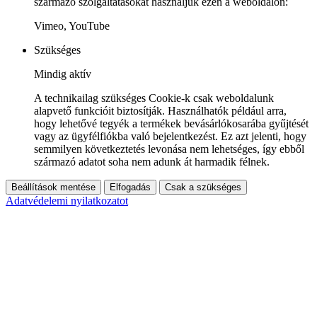
származó szolgáltatásokat használjuk ezen a weboldalon:
Vimeo, YouTube
Szükséges
Mindig aktív
A technikailag szükséges Cookie-k csak weboldalunk
alapvető funkcióit biztosítják. Használhatók például arra,
hogy lehetővé tegyék a termékek bevásárlókosarába gyűjtését
vagy az ügyfélfiókba való bejelentkezést. Ez azt jelenti, hogy
semmilyen következtetés levonása nem lehetséges, így ebből
származó adatot soha nem adunk át harmadik félnek.
Beállítások mentése
Elfogadás
Csak a szükséges
Adatvédelemi nyilatkozatot