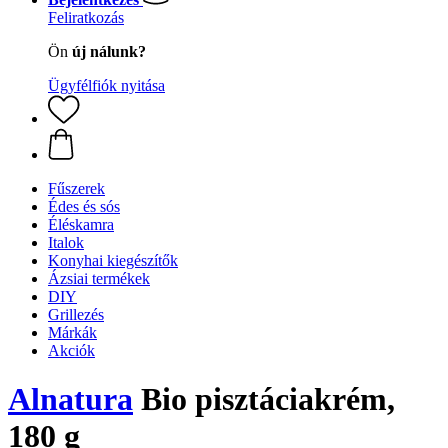
Feliratkozás
Ön
új nálunk?
Ügyfélfiók nyitása
Fűszerek
Édes és sós
Éléskamra
Italok
Konyhai kiegészítők
Ázsiai termékek
DIY
Grillezés
Márkák
Akciók
Alnatura
Bio pisztáciakrém,
180 g