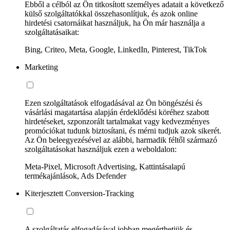
Ebből a célból az Ön titkosított személyes adatait a következő
külső szolgáltatókkal összehasonlítjuk, és azok online
hirdetési csatornáikat használjuk, ha Ön már használja a
szolgáltatásaikat:
Bing, Criteo, Meta, Google, LinkedIn, Pinterest, TikTok
Marketing
Ezen szolgáltatások elfogadásával az Ön böngészési és
vásárlási magatartása alapján érdeklődési köréhez szabott
hirdetéseket, szponzorált tartalmakat vagy kedvezményes
promóciókat tudunk biztosítani, és mérni tudjuk azok sikerét.
Az Ön beleegyezésével az alábbi, harmadik féltől származó
szolgáltatásokat használjuk ezen a weboldalon:
Meta-Pixel, Microsoft Advertising, Kattintásalapú
termékajánlások, Ads Defender
Kiterjesztett Conversion-Tracking
A szolgáltatás elfogadásával jobban megérthetjük és