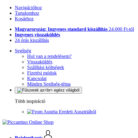
Navigációhoz
Tartalomhoz
Kosárhoz
Magyarország: Ingyenes standard kiszállítás
24.000 Ft-tól
Ingyenes visszaküldés
24 órás kiszállítás
Segítség
Hol van a rendelésem?
Visszaküldés
Szállítási költségek
Fizetési módok
Kapcsolat
Minden Segítség-téma
Több inspiráció
Eredeti Ausztriából
Bejelentkezés