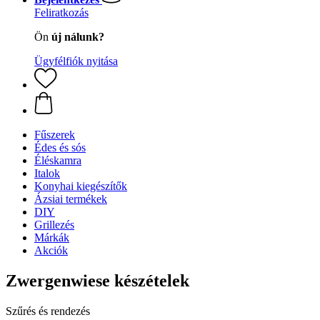
Feliratkozás
Ön
új nálunk?
Ügyfélfiók nyitása
Fűszerek
Édes és sós
Éléskamra
Italok
Konyhai kiegészítők
Ázsiai termékek
DIY
Grillezés
Márkák
Akciók
Zwergenwiese készételek
Szűrés és rendezés