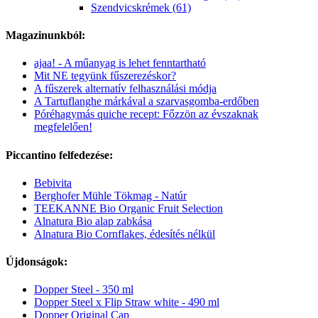
Szendvicskrémek (61)
Magazinunkból:
ajaa! - A műanyag is lehet fenntartható
Mit NE tegyünk fűszerezéskor?
A fűszerek alternatív felhasználási módja
A Tartuflanghe márkával a szarvasgomba-erdőben
Póréhagymás quiche recept: Főzzön az évszaknak
megfelelően!
Piccantino felfedezése:
Bebivita
Berghofer Mühle Tökmag - Natúr
TEEKANNE Bio Organic Fruit Selection
Alnatura Bio alap zabkása
Alnatura Bio Cornflakes, édesítés nélkül
Újdonságok:
Dopper Steel - 350 ml
Dopper Steel x Flip Straw white - 490 ml
Dopper Original Cap