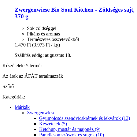
Zwergenwiese
Bio Soul Kitchen -​ Zöldséges sajt,
370 g
Sok zöldséggel
Pikáns és aromás
Természetes összetevőkből
1.470 Ft
(3.973 Ft / kg)
Szállítás eddig: augusztus 18.
Készételek: 5 termék
Az árak az ÁFÁT tartalmazzák
Szűrő
Kategóriák:
Márkák
Zwergenwiese
Gyümölcsös szendvicskrémek és lekvárok (13)
Készételek (5)
Ketchup, mustár és majonéz (9)
Paradicsomszószok és sugok (10)