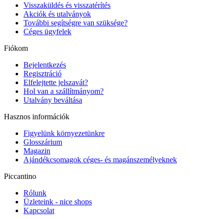
Visszaküldés és visszatérítés
Akciók és utalványok
További segítségre van szüksége?
Céges ügyfelek
Fiókom
Bejelentkezés
Regisztráció
Elfelejtette jelszavát?
Hol van a szállítmányom?
Utalvány beváltása
Hasznos információk
Figyelünk környezetünkre
Glosszárium
Magazin
Ajándékcsomagok céges- és magánszemélyeknek
Piccantino
Rólunk
Üzleteink - nice shops
Kapcsolat