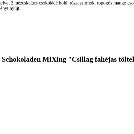
 amelyet 2 mézeskalács csokoládé hold, rózsaszirmok, ropogós mangó cs
ényt nyújt!
 Schokoladen MiXing "Csillag fahéjas tölte