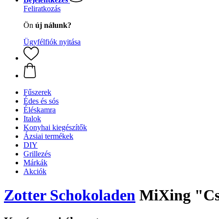
Feliratkozás
Ön
új nálunk?
Ügyfélfiók nyitása
Fűszerek
Édes és sós
Éléskamra
Italok
Konyhai kiegészítők
Ázsiai termékek
DIY
Grillezés
Márkák
Akciók
Zotter Schokoladen
MiXing "Csil