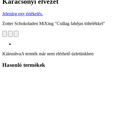
Karácsonyi élvezet
Jelenleg egy értékelés.
Zotter Schokoladen MiXing "Csillag fahéjas töltelékkel"
Kiárusítva
A termék már nem elérhető üzletünkben
Hasonló termékek