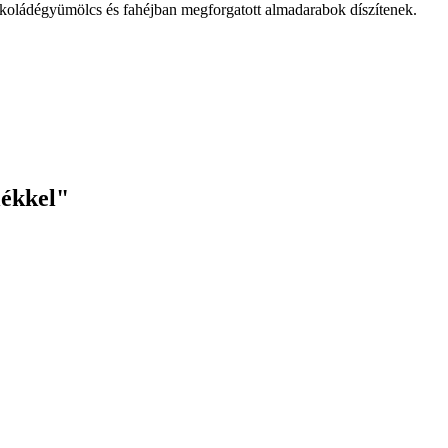
okoládégyümölcs és fahéjban megforgatott almadarabok díszítenek.
lékkel"