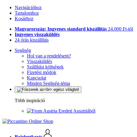
Navigációhoz
Tartalomhoz
Kosárhoz
Magyarország: Ingyenes standard kiszállítás
24.000 Ft-tól
Ingyenes visszaküldés
24 órás kiszállítás
Segítség
Hol van a rendelésem?
Visszaküldés
Szállítási költségek
Fizetési módok
Kapcsolat
Minden Segítség-téma
Több inspiráció
Eredeti Ausztriából
Bejelentkezés