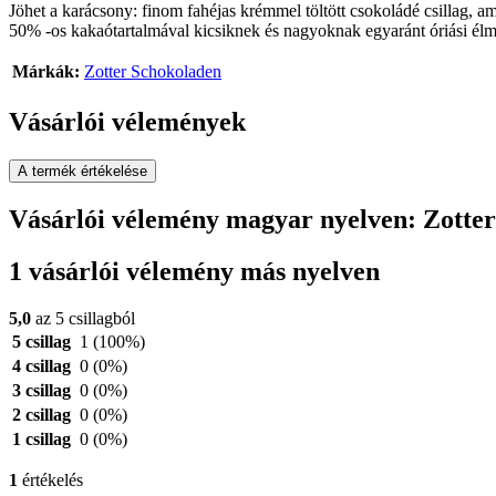
Jöhet a karácsony: finom fahéjas krémmel töltött csokoládé csillag,
50% -os kakaótartalmával kicsiknek és nagyoknak egyaránt óriási élm
Márkák:
Zotter Schokoladen
Vásárlói vélemények
A termék értékelése
Vásárlói vélemény magyar nyelven: Zotter
1 vásárlói vélemény más nyelven
5,0
az 5 csillagból
5 csillag
1
(100%)
4 csillag
0
(0%)
3 csillag
0
(0%)
2 csillag
0
(0%)
1 csillag
0
(0%)
1
értékelés