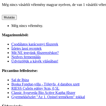
Még nincs vásárlói vélemény magyar nyelven, de van 1 vásárlói vél
Mutatás
Még nincs vélemény.
Magazinunkból:
Csodálatos karácsonyi fűszerek
Ízletes lassi receptek
Mit NE tegyünk fűszerezéskor?
Nedves fermentálás
Üdvözöljük a kávék világában!
Piccantino felfedezése:
Sal de Ibiza
Boska Fondue-villa - Tölgyfa, 4 darabos szett
RIESS Csőrös edény 9cm, 0,5L
Classic Ayurveda Bio Active Kapha fűszer
Gyermekkészlet "Az 1. Opinel termékem" tokkal