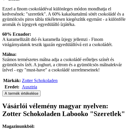
Ezzel a finom csokoládéval különleges módon mondhatja el
kedvesének: "szeretlek". A 60% kakaótartalmú sötét csokoládé és a
gyümölcsös piros tábla tökéletesen kiegészítik egymást - a különféle
aromák és ízjegyek egyedülálló ízjátéka.
60% Ecuador:
A karamellizált dió és karamella ízjegy jellemzi - Finom
virágárnyalatok teszik igazán egyedülállóvá ezt a csokoládét.
Málna:
Számos természetes málna adja a csokoládé erőteljes színét és
gyümölcsös ízét. A joghurt, a citrom és a gyümölcsös málnalekvár
ízével - egy "must-have" a csokoládé szerelmeseinek!
Márkák:
Zotter Schokoladen
Eredet:
Ausztria
A termék értékelése
Vásárlói vélemény magyar nyelven:
Zotter Schokoladen Labooko "Szeretlek"
Magazinunkból: