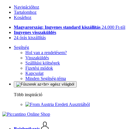
Navigációhoz
Tartalomhoz
Kosárhoz
Magyarország: Ingyenes standard kiszállítás
24.000 Ft-tól
Ingyenes visszaküldés
24 órás kiszállítás
Segítség
Hol van a rendelésem?
Visszaküldés
Szállítási költségek
Fizetési módok
Kapcsolat
Minden Segítség-téma
Több inspiráció
Eredeti Ausztriából
Bejelentkezés