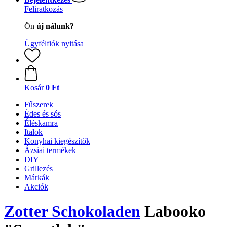
Feliratkozás
Ön
új nálunk?
Ügyfélfiók nyitása
Kosár
0 Ft
Fűszerek
Édes és sós
Éléskamra
Italok
Konyhai kiegészítők
Ázsiai termékek
DIY
Grillezés
Márkák
Akciók
Zotter Schokoladen
Labooko