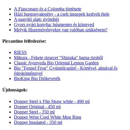
A Fiasconaro és a Colomba története
Házi burgonyalepény - a cseh ünnepek kedvelt étele
A nagyító alatt: gyömbér
Gyors nyári konyha: húsmentes és könnyed
Melyik fűszernövényekre van valóban szükségem?
Piccantino felfedezése:
RIESS
Mikura - Fekete rizsecet "Shizuka" barna rizsből
Classic Ayurveda Bio Oriental Lemon Garden
Bio "Fennel Frog" Gyümölcspüré - Körtével, almával és
édesköménnyel
BioKing Bio Diókeverék
Újdonságok:
Dopper Steel x Flip Straw white - 490 ml
Dopper Original - 450 ml
Dopper Steel - 350 ml
Dopper Wrist Cord White Mug Ring
Dopper Insulated - 350 ml