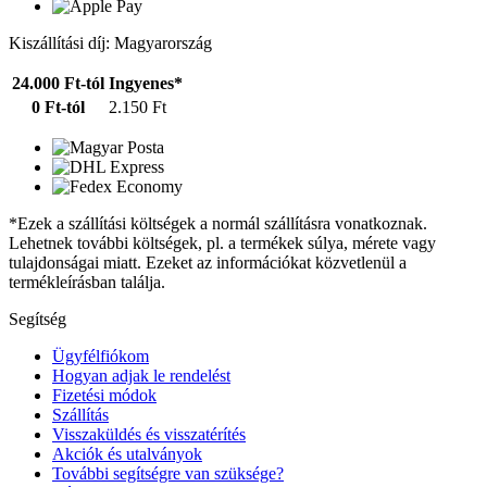
Kiszállítási díj: Magyarország
24.000 Ft-tól
Ingyenes*
0 Ft-tól
2.150 Ft
*Ezek a szállítási költségek a normál szállításra vonatkoznak.
Lehetnek további költségek, pl. a termékek súlya, mérete vagy
tulajdonságai miatt. Ezeket az információkat közvetlenül a
termékleírásban találja.
Segítség
Ügyfélfiókom
Hogyan adjak le rendelést
Fizetési módok
Szállítás
Visszaküldés és visszatérítés
Akciók és utalványok
További segítségre van szüksége?