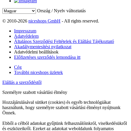
Ország / Nyelv változtatás
© 2010-2026
niceshops GmbH
- All rights reserved.
Impresszum
Adatvédelem
Általános Szerződési Feltételek és Elállási Tájékoztató
Akadálymentesítési nyilatkozat
Adatvédelmi beállítások
Előfizetéses szerződés lemondása itt
Cég
További niceshops üzletek
Elállás a szerződéstől
Személyre szabott vásárlási élmény
Hozzájárulásával sütiket (cookies) és egyéb technológiákat
használunk, hogy személyre szabott vásárlási élményt nyújtsunk
Önnek.
Ebből a célból adatokat gyűjtünk felhasználóinkról, viselkedésükről
és eszközeikről. Ezeket az adatokat weboldalunk folyamatos