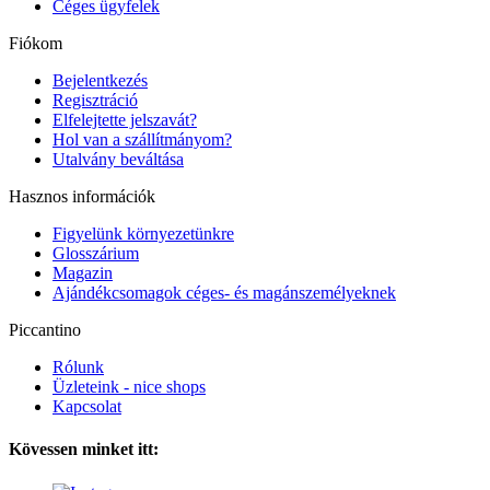
Céges ügyfelek
Fiókom
Bejelentkezés
Regisztráció
Elfelejtette jelszavát?
Hol van a szállítmányom?
Utalvány beváltása
Hasznos információk
Figyelünk környezetünkre
Glosszárium
Magazin
Ajándékcsomagok céges- és magánszemélyeknek
Piccantino
Rólunk
Üzleteink - nice shops
Kapcsolat
Kövessen minket itt: