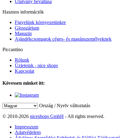
Utalvány beváltása
Hasznos információk
Figyelünk környezetünkre
Glosszárium
Magazin
Ajándékcsomagok céges- és magánszemélyeknek
Piccantino
Rólunk
Üzleteink - nice shops
Kapcsolat
Kövessen minket itt:
Ország / Nyelv változtatás
© 2010-2026
niceshops GmbH
- All rights reserved.
Impresszum
Adatvédelem
Általános Szerződési Feltételek és Elállási Tájékoztató