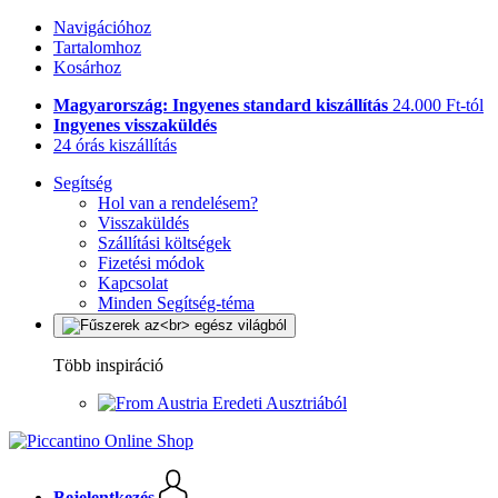
Navigációhoz
Tartalomhoz
Kosárhoz
Magyarország: Ingyenes standard kiszállítás
24.000 Ft-tól
Ingyenes visszaküldés
24 órás kiszállítás
Segítség
Hol van a rendelésem?
Visszaküldés
Szállítási költségek
Fizetési módok
Kapcsolat
Minden Segítség-téma
Több inspiráció
Eredeti Ausztriából
Bejelentkezés