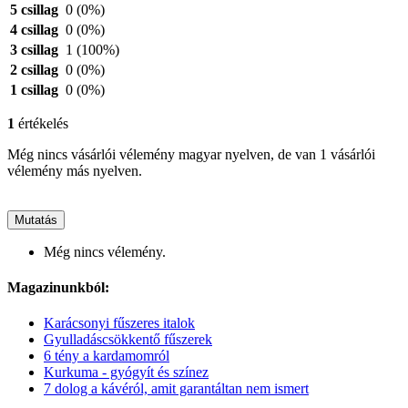
5 csillag
0
(0%)
4 csillag
0
(0%)
3 csillag
1
(100%)
2 csillag
0
(0%)
1 csillag
0
(0%)
1
értékelés
Még nincs vásárlói vélemény magyar nyelven, de van 1 vásárlói
vélemény más nyelven.
Mutatás
Még nincs vélemény.
Magazinunkból:
Karácsonyi fűszeres italok
Gyulladáscsökkentő fűszerek
6 tény a kardamomról
Kurkuma - gyógyít és színez
7 dolog a kávéról, amit garantáltan nem ismert