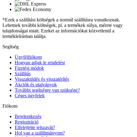
*Ezek a szállítási költségek a normál szállításra vonatkoznak.
Lehetnek további költségek, pl. a termékek súlya, mérete vagy
tulajdonságai miatt. Ezeket az információkat közvetlenül a
termékleírásban találja.
Segítség
Ügyfélfiókom
Hogyan adjak le rendelést
Fizetési módok
Szállítás
Visszaküldés és visszatérítés
Akciók és utalványok
További segítségre van szüksége?
Céges ügyfelek
Fiókom
Bejelentkezés
Regisztráció
Elfelejtette jelszavát?
Hol van a szállítmányom?