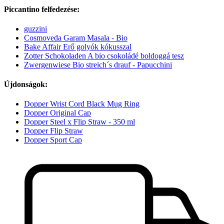
Piccantino felfedezése:
guzzini
Cosmoveda Garam Masala - Bio
Bake Affair Erő golyók kókusszal
Zotter Schokoladen A bio csokoládé boldoggá tesz
Zwergenwiese Bio streich´s drauf - Papucchini
Újdonságok:
Dopper Wrist Cord Black Mug Ring
Dopper Original Cap
Dopper Steel x Flip Straw - 350 ml
Dopper Flip Straw
Dopper Sport Cap