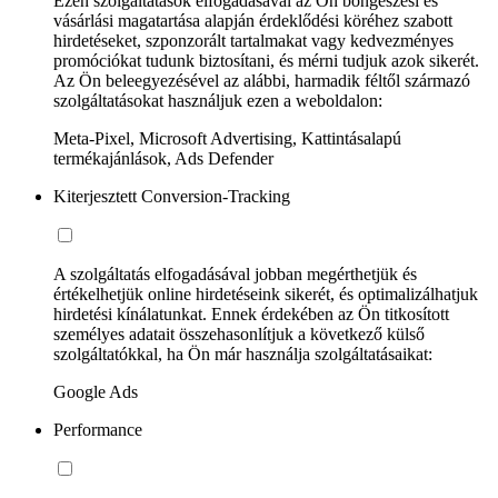
Ezen szolgáltatások elfogadásával az Ön böngészési és
vásárlási magatartása alapján érdeklődési köréhez szabott
hirdetéseket, szponzorált tartalmakat vagy kedvezményes
promóciókat tudunk biztosítani, és mérni tudjuk azok sikerét.
Az Ön beleegyezésével az alábbi, harmadik féltől származó
szolgáltatásokat használjuk ezen a weboldalon:
Meta-Pixel, Microsoft Advertising, Kattintásalapú
termékajánlások, Ads Defender
Kiterjesztett Conversion-Tracking
A szolgáltatás elfogadásával jobban megérthetjük és
értékelhetjük online hirdetéseink sikerét, és optimalizálhatjuk
hirdetési kínálatunkat. Ennek érdekében az Ön titkosított
személyes adatait összehasonlítjuk a következő külső
szolgáltatókkal, ha Ön már használja szolgáltatásaikat:
Google Ads
Performance