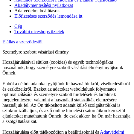
Akadálymentesítési nyilatkozat
Adatvédelmi beállítások
Előfizetéses szerződés lemondása itt
Cég
További niceshops üzletek
Elállás a szerződéstől
Személyre szabott vásárlási élmény
Hozzájárulásával sütiket (cookies) és egyéb technológiákat
használunk, hogy személyre szabott vásárlási élményt nyújtsunk
Önnek.
Ebből a célból adatokat gyűjtünk felhasználóinkról, viselkedésükről
és eszközeikről. Ezeket az adatokat weboldalunk folyamatos
optimalizálására és személyre szabott hirdetések és tartalmak
megjelenítésére, valamint a használati statisztikák elemzésére
használjuk fel. Az Ön titkosított adatait külső szolgáltatókkal is
szinkronizálhatjuk, és az ő online hirdetési csatornáikon keresztül
ajánlatokat mutathatunk Önnek, de csak akkor, ha Ön már használja
a szolgáltatásaikat.
Hozzájárulása előtt tájékozódjon a beállításoknál és
Adatvédelmi