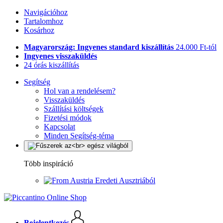
Navigációhoz
Tartalomhoz
Kosárhoz
Magyarország: Ingyenes standard kiszállítás
24.000 Ft-tól
Ingyenes visszaküldés
24 órás kiszállítás
Segítség
Hol van a rendelésem?
Visszaküldés
Szállítási költségek
Fizetési módok
Kapcsolat
Minden Segítség-téma
Több inspiráció
Eredeti Ausztriából
Bejelentkezés