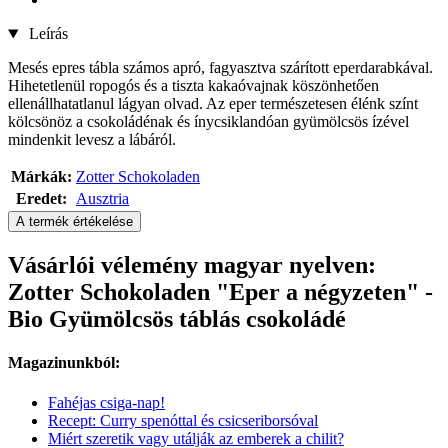
Leírás
Mesés epres tábla számos apró, fagyasztva szárított eperdarabkával.
Hihetetlenül ropogós és a tiszta kakaóvajnak köszönhetően
ellenállhatatlanul lágyan olvad. Az eper természetesen élénk színt
kölcsönöz a csokoládénak és ínycsiklandóan gyümölcsös ízével
mindenkit levesz a lábáról.
Márkák:
Zotter Schokoladen
Eredet:
Ausztria
A termék értékelése
Vásárlói vélemény magyar nyelven:
Zotter Schokoladen "Eper a négyzeten" -
Bio Gyümölcsös táblás csokoládé
Magazinunkból:
Fahéjas csiga-nap!
Recept: Curry spenóttal és csicseriborsóval
Miért szeretik vagy utálják az emberek a chilit?