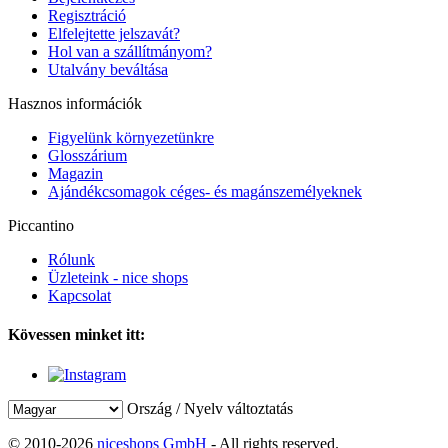
Regisztráció
Elfelejtette jelszavát?
Hol van a szállítmányom?
Utalvány beváltása
Hasznos információk
Figyelünk környezetünkre
Glosszárium
Magazin
Ajándékcsomagok céges- és magánszemélyeknek
Piccantino
Rólunk
Üzleteink - nice shops
Kapcsolat
Kövessen minket itt:
Ország / Nyelv változtatás
© 2010-2026
niceshops GmbH
- All rights reserved.