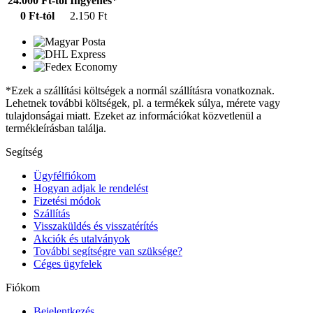
24.000 Ft-tól
Ingyenes*
0 Ft-tól
2.150 Ft
*Ezek a szállítási költségek a normál szállításra vonatkoznak.
Lehetnek további költségek, pl. a termékek súlya, mérete vagy
tulajdonságai miatt. Ezeket az információkat közvetlenül a
termékleírásban találja.
Segítség
Ügyfélfiókom
Hogyan adjak le rendelést
Fizetési módok
Szállítás
Visszaküldés és visszatérítés
Akciók és utalványok
További segítségre van szüksége?
Céges ügyfelek
Fiókom
Bejelentkezés