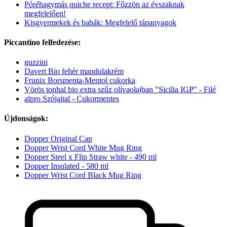
Póréhagymás quiche recept: Főzzön az évszaknak
megfelelően!
Kisgyermekek és babák: Megfelelő tápanyagok
Piccantino felfedezése:
guzzini
Davert Bio fehér mandulakrém
Frunix Borsmenta-Mentol cukorka
Vörös tonhal bio extra szűz olívaolajban "Sicilia IGP" - Filé
alpro Szójaital - Cukormentes
Újdonságok:
Dopper Original Cap
Dopper Wrist Cord White Mug Ring
Dopper Steel x Flip Straw white - 490 ml
Dopper Insulated - 580 ml
Dopper Wrist Cord Black Mug Ring