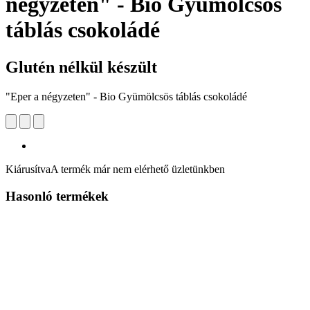
négyzeten" - Bio Gyümölcsös
táblás csokoládé
Glutén nélkül készült
"Eper a négyzeten" - Bio Gyümölcsös táblás csokoládé
Kiárusítva
A termék már nem elérhető üzletünkben
Hasonló termékek