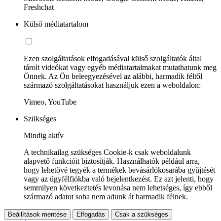
Freshchat
Külső médiatartalom
Ezen szolgáltatások elfogadásával külső szolgáltatók által
tárolt videókat vagy egyéb médiatartalmakat mutathatunk meg
Önnek. Az Ön beleegyezésével az alábbi, harmadik féltől
származó szolgáltatásokat használjuk ezen a weboldalon:
Vimeo, YouTube
Szükséges
Mindig aktív
A technikailag szükséges Cookie-k csak weboldalunk
alapvető funkcióit biztosítják. Használhatók például arra,
hogy lehetővé tegyék a termékek bevásárlókosarába gyűjtését
vagy az ügyfélfiókba való bejelentkezést. Ez azt jelenti, hogy
semmilyen következtetés levonása nem lehetséges, így ebből
származó adatot soha nem adunk át harmadik félnek.
Beállítások mentése
Elfogadás
Csak a szükséges