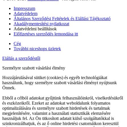
Impresszum
Adatvédelem
Általános Szerződési Feltételek és Elállási Tájékoztató
Akadálymentesítési nyilatkozat
Adatvédelmi beállítások
Előfizetéses szerződés lemondása itt
Cég
További niceshops üzletek
Elállás a szerződéstől
Személyre szabott vásárlási élmény
Hozzájárulásával sütiket (cookies) és egyéb technológiákat
használunk, hogy személyre szabott vásárlási élményt nyújtsunk
Önnek.
Ebből a célból adatokat gyűjtünk felhasználóinkról, viselkedésükről
és eszközeikről. Ezeket az adatokat weboldalunk folyamatos
optimalizálására és személyre szabott hirdetések és tartalmak
megjelenítésére, valamint a használati statisztikák elemzésére
használjuk fel. Az Ön titkosított adatait külső szolgáltatókkal is
szinkronizálhatjuk, és az ő online hirdetési csatornáikon keresztül