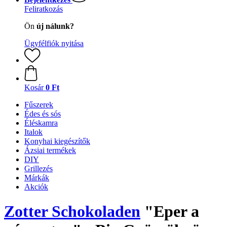
Feliratkozás
Ön
új nálunk?
Ügyfélfiók nyitása
Kosár
0 Ft
Fűszerek
Édes és sós
Éléskamra
Italok
Konyhai kiegészítők
Ázsiai termékek
DIY
Grillezés
Márkák
Akciók
Zotter Schokoladen
"Eper a