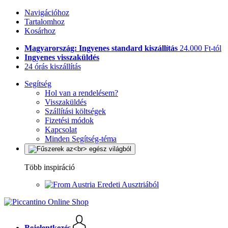
Navigációhoz
Tartalomhoz
Kosárhoz
Magyarország: Ingyenes standard kiszállítás
24.000 Ft-tól
Ingyenes visszaküldés
24 órás kiszállítás
Segítség
Hol van a rendelésem?
Visszaküldés
Szállítási költségek
Fizetési módok
Kapcsolat
Minden Segítség-téma
Több inspiráció
Eredeti Ausztriából
Bejelentkezés