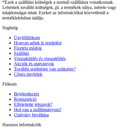
*Ezek a szállítási költségek a normál szállításra vonatkoznak.
Lehetnek további költségek, pl. a termékek súlya, mérete vagy
tulajdonságai miatt. Ezeket az információkat közvetlenül a
termékleírásban találja.
Segítség
Ügyfélfiókom
Hogyan adjak le rendelést
Fizetési módok
Szállítás
Visszaküldés és visszatérítés
Akciók és utalványok
További segítségre van szüksége?
Céges ügyfelek
Fiókom
Bejelentkezés
Regisztráció
Elfelejtette jelszavát?
Hol van a szállítmányom?
Utalvány beváltása
Hasznos információk