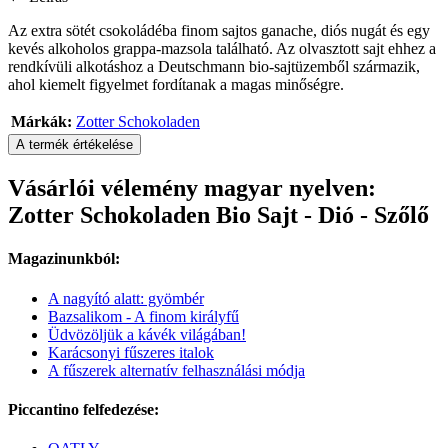
Az extra sötét csokoládéba finom sajtos ganache, diós nugát és egy
kevés alkoholos grappa-mazsola található. Az olvasztott sajt ehhez a
rendkívüli alkotáshoz a Deutschmann bio-sajtüzemből származik,
ahol kiemelt figyelmet fordítanak a magas minőségre.
Márkák:
Zotter Schokoladen
A termék értékelése
Vásárlói vélemény magyar nyelven:
Zotter Schokoladen Bio Sajt - Dió - Szőlő
Magazinunkból:
A nagyító alatt: gyömbér
Bazsalikom - A finom királyfű
Üdvözöljük a kávék világában!
Karácsonyi fűszeres italok
A fűszerek alternatív felhasználási módja
Piccantino felfedezése: