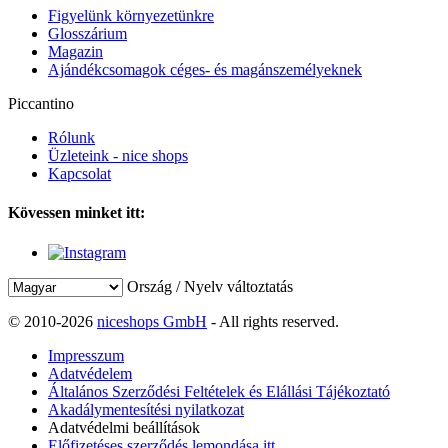
Figyelünk környezetünkre
Glosszárium
Magazin
Ajándékcsomagok céges- és magánszemélyeknek
Piccantino
Rólunk
Üzleteink - nice shops
Kapcsolat
Kövessen minket itt:
Ország / Nyelv változtatás
© 2010-2026
niceshops GmbH
- All rights reserved.
Impresszum
Adatvédelem
Általános Szerződési Feltételek és Elállási Tájékoztató
Akadálymentesítési nyilatkozat
Adatvédelmi beállítások
Előfizetéses szerződés lemondása itt