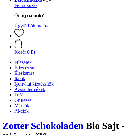
Feliratkozás
Ön
új nálunk?
Ügyfélfiók nyitása
Kosár
0 Ft
Fűszerek
Édes és sós
Éléskamra
Italok
Konyhai kiegészítők
Ázsiai termékek
DIY
Grillezés
Márkák
Akciók
Zotter Schokoladen
Bio Sajt -