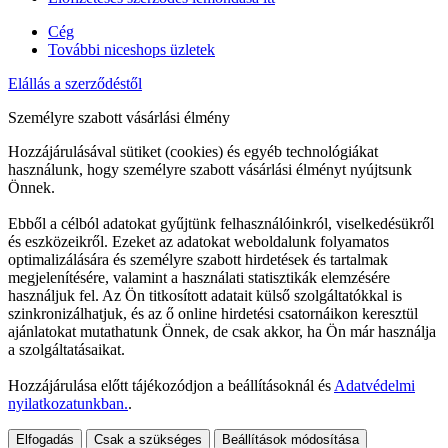
Cég
További niceshops üzletek
Elállás a szerződéstől
Személyre szabott vásárlási élmény
Hozzájárulásával sütiket (cookies) és egyéb technológiákat
használunk, hogy személyre szabott vásárlási élményt nyújtsunk
Önnek.
Ebből a célból adatokat gyűjtünk felhasználóinkról, viselkedésükről
és eszközeikről. Ezeket az adatokat weboldalunk folyamatos
optimalizálására és személyre szabott hirdetések és tartalmak
megjelenítésére, valamint a használati statisztikák elemzésére
használjuk fel. Az Ön titkosított adatait külső szolgáltatókkal is
szinkronizálhatjuk, és az ő online hirdetési csatornáikon keresztül
ajánlatokat mutathatunk Önnek, de csak akkor, ha Ön már használja
a szolgáltatásaikat.
Hozzájárulása előtt tájékozódjon a beállításoknál és
Adatvédelmi
nyilatkozatunkban.
.
Elfogadás
Csak a szükséges
Beállítások módosítása