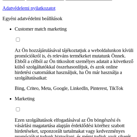
Adatvédelemi nyilatkozatot
Egyéni adatvédelmi beállítások
Customer match marketing
Az Ön hozzájárulásával tájékoztatjuk a weboldalunkon kívüli
promóciókról is, és releváns termékeket mutatunk Önnek.
Ebből a célból az Ön titkosított személyes adatait a következő
külső szolgáltatókkal összehasonlítjuk, és azok online
hirdetési csatornáikat használjuk, ha Ön már használja a
szolgáltatásaikat:
Bing, Criteo, Meta, Google, LinkedIn, Pinterest, TikTok
Marketing
Ezen szolgáltatások elfogadásával az Ön böngészési és
vásárlási magatartása alapján érdeklődési köréhez szabott
hirdetéseket, szponzorált tartalmakat vagy kedvezményes
promóciókat tudunk biztosítani, és mérni tudjuk azok sikerét.