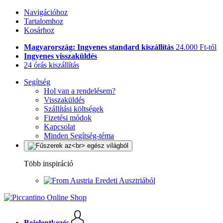
Navigációhoz
Tartalomhoz
Kosárhoz
Magyarország: Ingyenes standard kiszállítás
24.000 Ft-tól
Ingyenes visszaküldés
24 órás kiszállítás
Segítség
Hol van a rendelésem?
Visszaküldés
Szállítási költségek
Fizetési módok
Kapcsolat
Minden Segítség-téma
Több inspiráció
Eredeti Ausztriából
Bejelentkezés