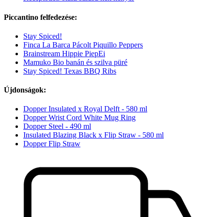
Piccantino felfedezése:
Stay Spiced!
Finca La Barca Pácolt Piquillo Peppers
Brainstream Hippie PiepEi
Mamuko Bio banán és szilva püré
Stay Spiced! Texas BBQ Ribs
Újdonságok:
Dopper Insulated x Royal Delft - 580 ml
Dopper Wrist Cord White Mug Ring
Dopper Steel - 490 ml
Insulated Blazing Black x Flip Straw - 580 ml
Dopper Flip Straw