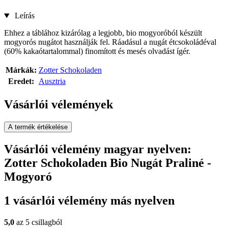
Leírás
Ehhez a táblához kizárólag a legjobb, bio mogyoróból készült
mogyorós nugátot használják fel. Ráadásul a nugát étcsokoládéval
(60% kakaótartalommal) finomított és mesés olvadást ígér.
Márkák:
Zotter Schokoladen
Eredet:
Ausztria
Vásárlói vélemények
A termék értékelése
Vásárlói vélemény magyar nyelven:
Zotter Schokoladen Bio Nugát Praliné -
Mogyoró
1 vásárlói vélemény más nyelven
5,0
az 5 csillagból