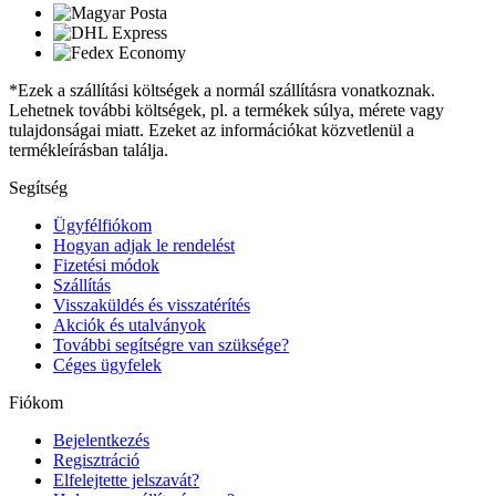
*Ezek a szállítási költségek a normál szállításra vonatkoznak.
Lehetnek további költségek, pl. a termékek súlya, mérete vagy
tulajdonságai miatt. Ezeket az információkat közvetlenül a
termékleírásban találja.
Segítség
Ügyfélfiókom
Hogyan adjak le rendelést
Fizetési módok
Szállítás
Visszaküldés és visszatérítés
Akciók és utalványok
További segítségre van szüksége?
Céges ügyfelek
Fiókom
Bejelentkezés
Regisztráció
Elfelejtette jelszavát?