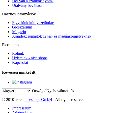
Hol van a szállítmányom?
Utalvány beváltása
Hasznos információk
Figyelünk környezetünkre
Glosszárium
Magazin
Ajándékcsomagok céges- és magánszemélyeknek
Piccantino
Rólunk
Üzleteink - nice shops
Kapcsolat
Kövessen minket itt:
Ország / Nyelv változtatás
© 2010-2026
niceshops GmbH
- All rights reserved.
Impresszum
Adatvédelem