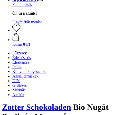
Feliratkozás
Ön
új nálunk?
Ügyfélfiók nyitása
Kosár
0 Ft
Fűszerek
Édes és sós
Éléskamra
Italok
Konyhai kiegészítők
Ázsiai termékek
DIY
Grillezés
Márkák
Akciók
Zotter Schokoladen
Bio Nugát