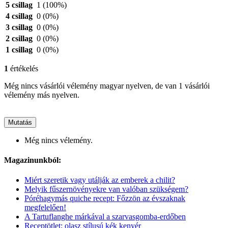
5 csillag
1
(100%)
4 csillag
0
(0%)
3 csillag
0
(0%)
2 csillag
0
(0%)
1 csillag
0
(0%)
1
értékelés
Még nincs vásárlói vélemény magyar nyelven, de van 1 vásárlói
vélemény más nyelven.
Mutatás
Még nincs vélemény.
Magazinunkból:
Miért szeretik vagy utálják az emberek a chilit?
Melyik fűszernövényekre van valóban szükségem?
Póréhagymás quiche recept: Főzzön az évszaknak
megfelelően!
A Tartuflanghe márkával a szarvasgomba-erdőben
Receptötlet: olasz stílusú kék kenyér