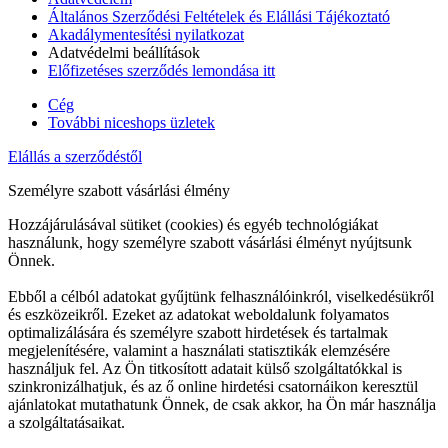
Általános Szerződési Feltételek és Elállási Tájékoztató
Akadálymentesítési nyilatkozat
Adatvédelmi beállítások
Előfizetéses szerződés lemondása itt
Cég
További niceshops üzletek
Elállás a szerződéstől
Személyre szabott vásárlási élmény
Hozzájárulásával sütiket (cookies) és egyéb technológiákat
használunk, hogy személyre szabott vásárlási élményt nyújtsunk
Önnek.
Ebből a célból adatokat gyűjtünk felhasználóinkról, viselkedésükről
és eszközeikről. Ezeket az adatokat weboldalunk folyamatos
optimalizálására és személyre szabott hirdetések és tartalmak
megjelenítésére, valamint a használati statisztikák elemzésére
használjuk fel. Az Ön titkosított adatait külső szolgáltatókkal is
szinkronizálhatjuk, és az ő online hirdetési csatornáikon keresztül
ajánlatokat mutathatunk Önnek, de csak akkor, ha Ön már használja
a szolgáltatásaikat.