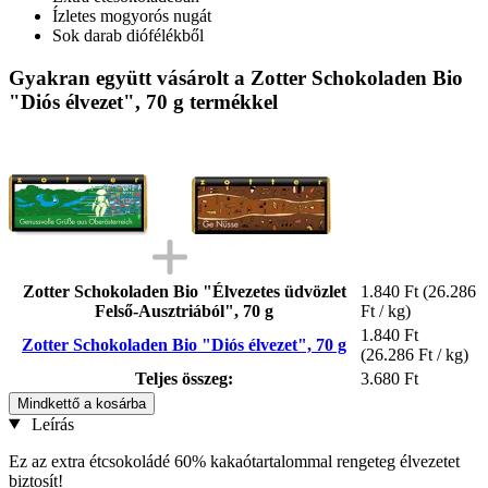
Ízletes mogyorós nugát
Sok darab diófélékből
Gyakran együtt vásárolt a Zotter Schokoladen Bio
"Diós élvezet", 70 g termékkel
Zotter Schokoladen Bio "Élvezetes üdvözlet
1.840 Ft
(26.286
Felső-Ausztriából", 70 g
Ft / kg)
1.840 Ft
Zotter Schokoladen Bio "Diós élvezet", 70 g
(26.286 Ft / kg)
Teljes összeg:
3.680 Ft
Mindkettő a kosárba
Leírás
Ez az extra étcsokoládé 60% kakaótartalommal rengeteg élvezetet
biztosít!