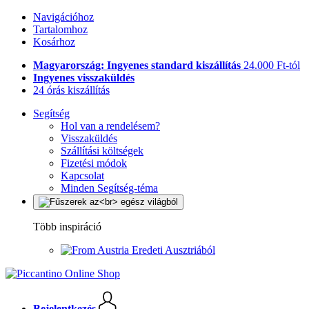
Navigációhoz
Tartalomhoz
Kosárhoz
Magyarország: Ingyenes standard kiszállítás
24.000 Ft-tól
Ingyenes visszaküldés
24 órás kiszállítás
Segítség
Hol van a rendelésem?
Visszaküldés
Szállítási költségek
Fizetési módok
Kapcsolat
Minden Segítség-téma
Több inspiráció
Eredeti Ausztriából
Bejelentkezés