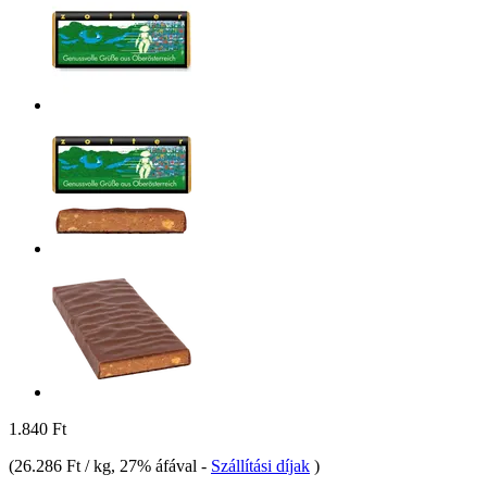
1.840 Ft
(
26.286 Ft / kg
, 27% áfával
-
Szállítási díjak
)