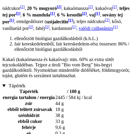
[2]
[2]
[2]
[2]
nádcukor
,
20 % mogyoró
, kakaómassza
, kakaóvaj
,
teljes
[1]
[1]
[2]
[1]
tej por
,
6 % mandula
,
6 % kesudió
,
vaj
,
sovány tej
[1]
[1]
[2]
por
, emulgeálószer (
szójalecitin
), teljes nádcukor
, kősó,
[2]
[2]
[1]
[1]
vaníliarúd por
, fahéj
, kardamom
,
valódi csillagánizs
ellenőrzött biológiai gazdálkodásból (k.b.L.)
fair kereskedelemből, fair kereskedelem-rész összesen: 86% /
ellenőrzött biológiai gazdálkodásból
Kakaó (kakaómassza és kakaóvaj): min. 60% az extra sötét
tejcsokoládéban. Tejpor a tiroli "Bio vom Berg” bio-hegyi
gazdálkodóktól. Nyomokban mindenféle dióféléket, földimogyorót,
tojást, glutént és szezámot tartalmazhat.
Tápérték
Tápérték
/ 100 g
energia tartalom / energia
2445 / 584 kj / kcal
zsír
44 g
ebből telített zsírsavak
18 g
szénhidrát
38 g
ebből cukor
33 g
fehérje
9,6 g
só
0,2 g