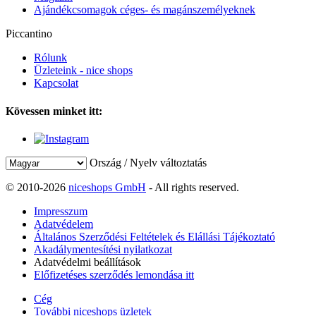
Ajándékcsomagok céges- és magánszemélyeknek
Piccantino
Rólunk
Üzleteink - nice shops
Kapcsolat
Kövessen minket itt:
Ország / Nyelv változtatás
© 2010-2026
niceshops GmbH
- All rights reserved.
Impresszum
Adatvédelem
Általános Szerződési Feltételek és Elállási Tájékoztató
Akadálymentesítési nyilatkozat
Adatvédelmi beállítások
Előfizetéses szerződés lemondása itt
Cég
További niceshops üzletek