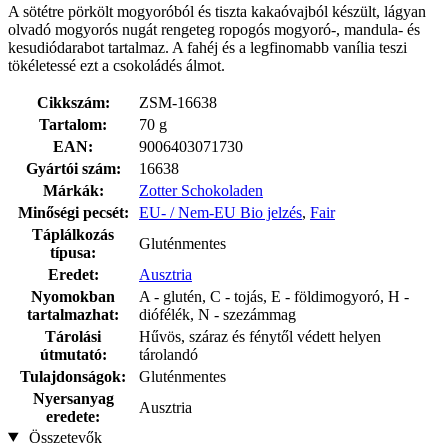
A sötétre pörkölt mogyoróból és tiszta kakaóvajból készült, lágyan
olvadó mogyorós nugát rengeteg ropogós mogyoró-, mandula- és
kesudiódarabot tartalmaz. A fahéj és a legfinomabb vanília teszi
tökéletessé ezt a csokoládés álmot.
Cikkszám:
ZSM-16638
Tartalom:
70 g
EAN:
9006403071730
Gyártói szám:
16638
Márkák:
Zotter Schokoladen
Minőségi pecsét:
EU- / Nem-EU Bio jelzés
,
Fair
Táplálkozás
Gluténmentes
típusa:
Eredet:
Ausztria
Nyomokban
A - glutén, C - tojás, E - földimogyoró, H -
tartalmazhat:
diófélék, N - szezámmag
Tárolási
Hűvös, száraz és fénytől védett helyen
útmutató:
tárolandó
Tulajdonságok:
Gluténmentes
Nyersanyag
Ausztria
eredete:
Összetevők