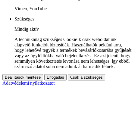
Vimeo, YouTube
Szükséges
Mindig aktív
A technikailag szükséges Cookie-k csak weboldalunk
alapvető funkcióit biztosítják. Használhatók például arra,
hogy lehetővé tegyék a termékek bevásárlókosarába gyűjtését
vagy az ügyfélfiókba való bejelentkezést. Ez azt jelenti, hogy
semmilyen következtetés levonása nem lehetséges, így ebből
származó adatot soha nem adunk át harmadik félnek.
Beállítások mentése
Elfogadás
Csak a szükséges
Adatvédelemi nyilatkozatot