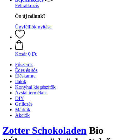
Feliratkozás
Ön
új nálunk?
Ügyfélfiók nyitása
Kosár
0 Ft
Fűszerek
Édes és sós
Éléskamra
Italok
Konyhai kiegészítők
Ázsiai termékek
DIY
Grillezés
Márkák
Akciók
Zotter Schokoladen
Bio