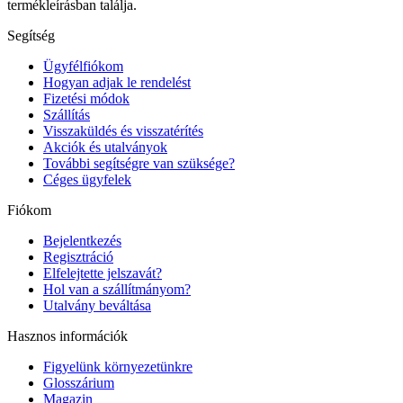
termékleírásban találja.
Segítség
Ügyfélfiókom
Hogyan adjak le rendelést
Fizetési módok
Szállítás
Visszaküldés és visszatérítés
Akciók és utalványok
További segítségre van szüksége?
Céges ügyfelek
Fiókom
Bejelentkezés
Regisztráció
Elfelejtette jelszavát?
Hol van a szállítmányom?
Utalvány beváltása
Hasznos információk
Figyelünk környezetünkre
Glosszárium
Magazin