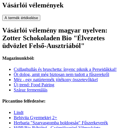
Vásárlói vélemények
A termék értékelése
Vásárlói vélemény magyar nyelven:
Zotter Schokoladen Bio "Élvezetes
üdvözlet Felső-Ausztriából"
Magazinunkból:
Csillaghullás és bruschetta: ínyenc piknik a Perseidákkal!
Öt dolog, amit még biztosan nem tudott a fűszerekről
Méz - egy natúrtermék jótékony összetevőkkel
Új trend: Food Pairing
Száraz fermentálás
Piccantino felfedezése:
Lindt
Bebivita Gyermektej 2+
Herbaria "Szarvasgomba boldogság" Fűszerkeverék
HiPP Bio Bébiétel - Gyümölcspüré Vilmoskörte