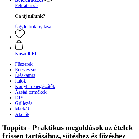
Feliratkozás
Ön
új nálunk?
Ügyfélfiók nyitása
Kosár
0 Ft
Fűszerek
Édes és sós
Éléskamra
Italok
Konyhai kiegészítők
Ázsiai termékek
DIY
Grillezés
Márkák
Akciók
Toppits - Praktikus megoldások az ételek
frissen tartásához, sütéshez és főzéshez