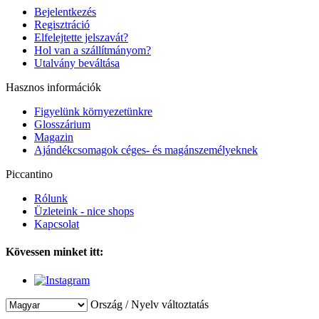
Bejelentkezés
Regisztráció
Elfelejtette jelszavát?
Hol van a szállítmányom?
Utalvány beváltása
Hasznos információk
Figyelünk környezetünkre
Glosszárium
Magazin
Ajándékcsomagok céges- és magánszemélyeknek
Piccantino
Rólunk
Üzleteink - nice shops
Kapcsolat
Kövessen minket itt:
Ország / Nyelv változtatás