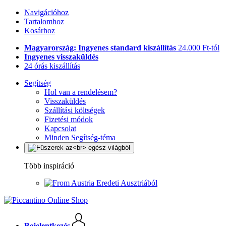
Navigációhoz
Tartalomhoz
Kosárhoz
Magyarország: Ingyenes standard kiszállítás
24.000 Ft-tól
Ingyenes visszaküldés
24 órás kiszállítás
Segítség
Hol van a rendelésem?
Visszaküldés
Szállítási költségek
Fizetési módok
Kapcsolat
Minden Segítség-téma
Több inspiráció
Eredeti Ausztriából
Bejelentkezés