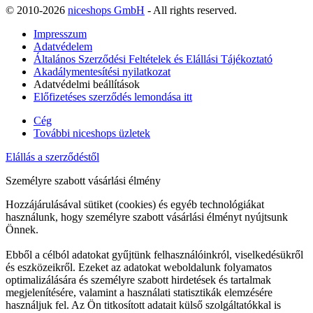
© 2010-2026
niceshops GmbH
- All rights reserved.
Impresszum
Adatvédelem
Általános Szerződési Feltételek és Elállási Tájékoztató
Akadálymentesítési nyilatkozat
Adatvédelmi beállítások
Előfizetéses szerződés lemondása itt
Cég
További niceshops üzletek
Elállás a szerződéstől
Személyre szabott vásárlási élmény
Hozzájárulásával sütiket (cookies) és egyéb technológiákat
használunk, hogy személyre szabott vásárlási élményt nyújtsunk
Önnek.
Ebből a célból adatokat gyűjtünk felhasználóinkról, viselkedésükről
és eszközeikről. Ezeket az adatokat weboldalunk folyamatos
optimalizálására és személyre szabott hirdetések és tartalmak
megjelenítésére, valamint a használati statisztikák elemzésére
használjuk fel. Az Ön titkosított adatait külső szolgáltatókkal is