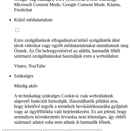
Microsoft Consent Mode, Google Consent Mode, Klarna,
Freshchat
Külső médiatartalom
Ezen szolgáltatások elfogadásával külső szolgáltatók által
tárolt videókat vagy egyéb médiatartalmakat mutathatunk meg
Önnek. Az Ön beleegyezésével az alábbi, harmadik féltől
származó szolgáltatásokat használjuk ezen a weboldalon:
Vimeo, YouTube
Szükséges
Mindig aktív
A technikailag szükséges Cookie-k csak weboldalunk
alapvető funkcióit biztosítják. Használhatók például arra,
hogy lehetővé tegyék a termékek bevásárlókosarába gyűjtését
vagy az ügyfélfiókba való bejelentkezést. Ez azt jelenti, hogy
semmilyen következtetés levonása nem lehetséges, így ebből
származó adatot soha nem adunk át harmadik félnek.