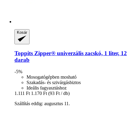
Kosár
Toppits
Zipper® univerzális zacskó, 1 liter, 12
darab
-5%
Mosogatógépben mosható
Szakadás- és szivárgásbiztos
Ideális fagyasztáshoz
1.111 Ft
1.170 Ft
(93 Ft / db)
Szállítás eddig: augusztus 11.