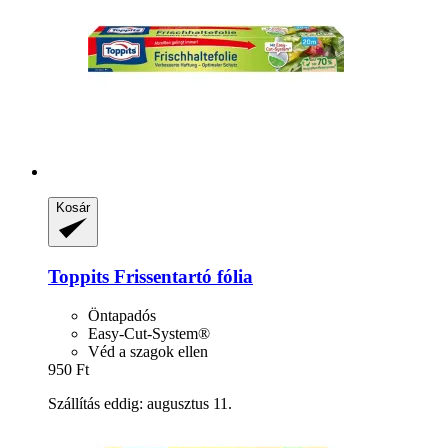
Kosár
Toppits
Frissentartó fólia
Öntapadós
Easy-Cut-System®
Véd a szagok ellen
950 Ft
Szállítás eddig: augusztus 11.