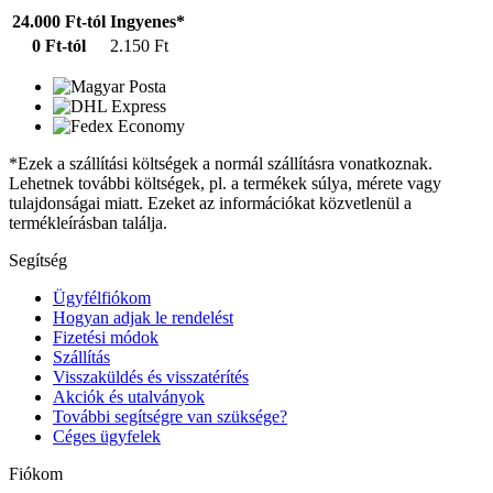
24.000 Ft-tól
Ingyenes*
0 Ft-tól
2.150 Ft
*Ezek a szállítási költségek a normál szállításra vonatkoznak.
Lehetnek további költségek, pl. a termékek súlya, mérete vagy
tulajdonságai miatt. Ezeket az információkat közvetlenül a
termékleírásban találja.
Segítség
Ügyfélfiókom
Hogyan adjak le rendelést
Fizetési módok
Szállítás
Visszaküldés és visszatérítés
Akciók és utalványok
További segítségre van szüksége?
Céges ügyfelek
Fiókom