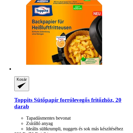
Kosár
Toppits
Sütőpapír forrólevegős fritőzhöz, 20
darab
Tapadásmentes bevonat
Zsírálló anyag
Ideális sültkrumpli, nuggets és sok más készítéséhez