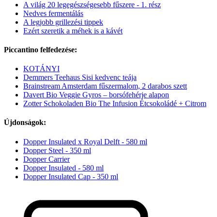
A világ 20 legegészségesebb fűszere - 1. rész
Nedves fermentálás
A legjobb grillezési tippek
Ezért szeretik a méhek is a kávét
Piccantino felfedezése:
KOTÁNYI
Demmers Teehaus Sisi kedvenc teája
Brainstream Amsterdam fűszermalom, 2 darabos szett
Davert Bio Veggie Gyros – borsófehérje alapon
Zotter Schokoladen Bio The Infusion Étcsokoládé + Citrom
Újdonságok:
Dopper Insulated x Royal Delft - 580 ml
Dopper Steel - 350 ml
Dopper Carrier
Dopper Insulated - 580 ml
Dopper Insulated Cap - 350 ml