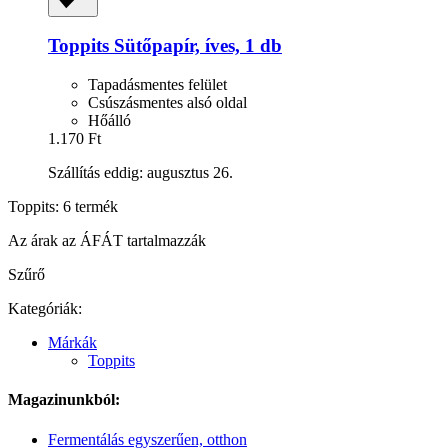
Toppits
Sütőpapír, íves, 1 db
Tapadásmentes felület
Csúszásmentes alsó oldal
Hőálló
1.170 Ft
Szállítás eddig: augusztus 26.
Toppits: 6 termék
Az árak az ÁFÁT tartalmazzák
Szűrő
Kategóriák:
Márkák
Toppits
Magazinunkból:
Fermentálás egyszerűen, otthon