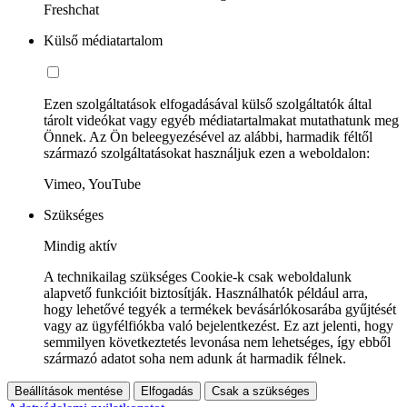
Freshchat
Külső médiatartalom
Ezen szolgáltatások elfogadásával külső szolgáltatók által
tárolt videókat vagy egyéb médiatartalmakat mutathatunk meg
Önnek. Az Ön beleegyezésével az alábbi, harmadik féltől
származó szolgáltatásokat használjuk ezen a weboldalon:
Vimeo, YouTube
Szükséges
Mindig aktív
A technikailag szükséges Cookie-k csak weboldalunk
alapvető funkcióit biztosítják. Használhatók például arra,
hogy lehetővé tegyék a termékek bevásárlókosarába gyűjtését
vagy az ügyfélfiókba való bejelentkezést. Ez azt jelenti, hogy
semmilyen következtetés levonása nem lehetséges, így ebből
származó adatot soha nem adunk át harmadik félnek.
Beállítások mentése
Elfogadás
Csak a szükséges