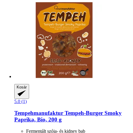
Kosár
5.0 (1)
Tempehmanufaktur
Tempeh-​Burger Smoky
Paprika, Bio, 200 g
Fermentált szója- és kidney bab