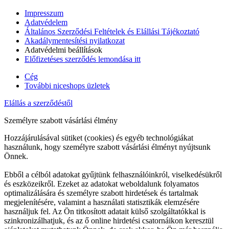
Impresszum
Adatvédelem
Általános Szerződési Feltételek és Elállási Tájékoztató
Akadálymentesítési nyilatkozat
Adatvédelmi beállítások
Előfizetéses szerződés lemondása itt
Cég
További niceshops üzletek
Elállás a szerződéstől
Személyre szabott vásárlási élmény
Hozzájárulásával sütiket (cookies) és egyéb technológiákat
használunk, hogy személyre szabott vásárlási élményt nyújtsunk
Önnek.
Ebből a célból adatokat gyűjtünk felhasználóinkról, viselkedésükről
és eszközeikről. Ezeket az adatokat weboldalunk folyamatos
optimalizálására és személyre szabott hirdetések és tartalmak
megjelenítésére, valamint a használati statisztikák elemzésére
használjuk fel. Az Ön titkosított adatait külső szolgáltatókkal is
szinkronizálhatjuk, és az ő online hirdetési csatornáikon keresztül