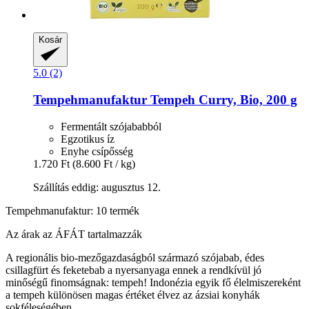
Kosár
5.0 (2)
Tempehmanufaktur
Tempeh Curry, Bio, 200 g
Fermentált szójababból
Egzotikus íz
Enyhe csípősség
1.720 Ft
(8.600 Ft / kg)
Szállítás eddig: augusztus 12.
Tempehmanufaktur: 10 termék
Az árak az ÁFÁT tartalmazzák
A regionális bio-mezőgazdaságból származó szójabab, édes
csillagfürt és feketebab a nyersanyaga ennek a rendkívül jó
minőségű finomságnak: tempeh! Indonézia egyik fő élelmiszereként
a tempeh különösen magas értéket élvez az ázsiai konyhák
sokféleségében.