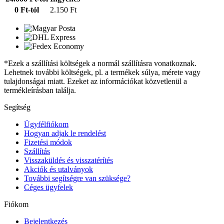
0 Ft-tól
2.150 Ft
*Ezek a szállítási költségek a normál szállításra vonatkoznak.
Lehetnek további költségek, pl. a termékek súlya, mérete vagy
tulajdonságai miatt. Ezeket az információkat közvetlenül a
termékleírásban találja.
Segítség
Ügyfélfiókom
Hogyan adjak le rendelést
Fizetési módok
Szállítás
Visszaküldés és visszatérítés
Akciók és utalványok
További segítségre van szüksége?
Céges ügyfelek
Fiókom
Bejelentkezés