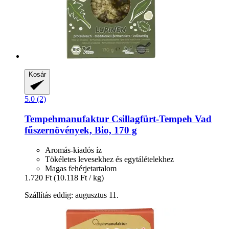
Kosár
5.0 (2)
Tempehmanufaktur
Csillagfürt-​Tempeh Vad
fűszernövények, Bio, 170 g
Aromás-kiadós íz
Tökéletes levesekhez és egytálételekhez
Magas fehérjetartalom
1.720 Ft
(10.118 Ft / kg)
Szállítás eddig: augusztus 11.