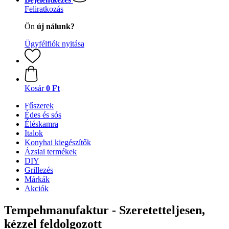
Feliratkozás
Ön
új nálunk?
Ügyfélfiók nyitása
Kosár
0 Ft
Fűszerek
Édes és sós
Éléskamra
Italok
Konyhai kiegészítők
Ázsiai termékek
DIY
Grillezés
Márkák
Akciók
Tempehmanufaktur - Szeretetteljesen,
kézzel feldolgozott