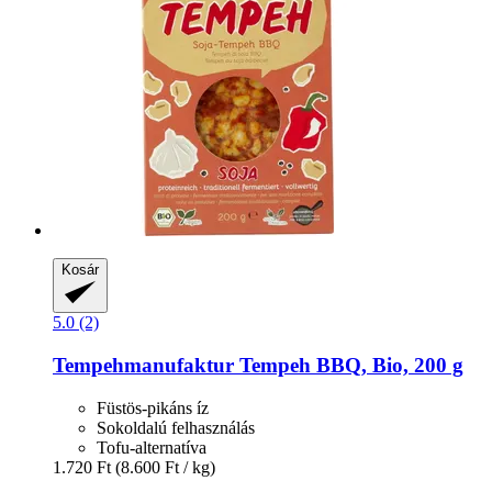
Kosár
5.0 (2)
Tempehmanufaktur
Tempeh BBQ, Bio, 200 g
Füstös-pikáns íz
Sokoldalú felhasználás
Tofu-alternatíva
1.720 Ft
(8.600 Ft / kg)