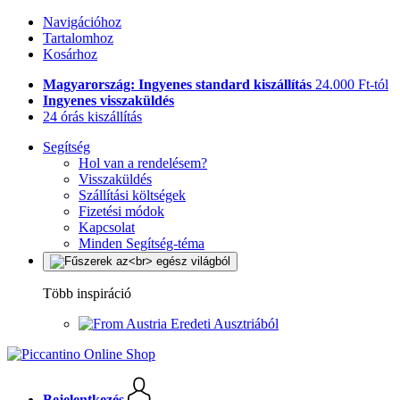
Navigációhoz
Tartalomhoz
Kosárhoz
Magyarország: Ingyenes standard kiszállítás
24.000 Ft-tól
Ingyenes visszaküldés
24 órás kiszállítás
Segítség
Hol van a rendelésem?
Visszaküldés
Szállítási költségek
Fizetési módok
Kapcsolat
Minden Segítség-téma
Több inspiráció
Eredeti Ausztriából
Bejelentkezés