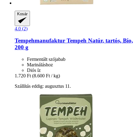
Kosár
4.0 (2)
Tempehmanufaktur
Tempeh Natúr, tartós, Bio,
200 g
Fermentált szójabab
Marináláshoz
Diós íz
1.720 Ft
(8.600 Ft / kg)
Szállítás eddig: augusztus 11.