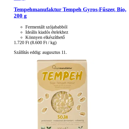
Tempehmanufaktur
Tempeh Gyros-​Fűszer, Bio,
200 g
Fermentált szójababból
Ideális kiadós ételekhez
Könnyen elkészíthető
1.720 Ft
(8.600 Ft / kg)
Szállítás eddig: augusztus 11.