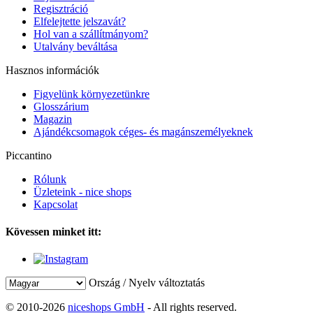
Regisztráció
Elfelejtette jelszavát?
Hol van a szállítmányom?
Utalvány beváltása
Hasznos információk
Figyelünk környezetünkre
Glosszárium
Magazin
Ajándékcsomagok céges- és magánszemélyeknek
Piccantino
Rólunk
Üzleteink - nice shops
Kapcsolat
Kövessen minket itt:
Ország / Nyelv változtatás
© 2010-2026
niceshops GmbH
- All rights reserved.