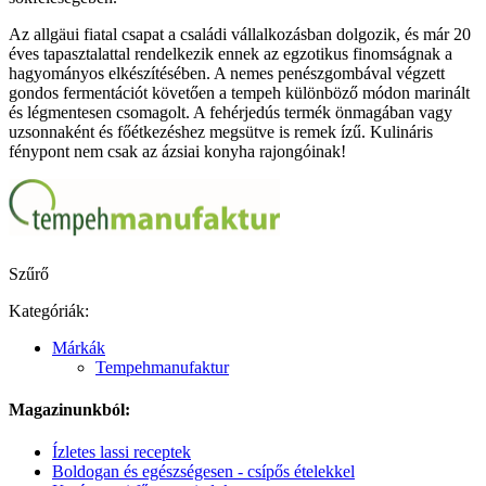
Az allgäui fiatal csapat a családi vállalkozásban dolgozik, és már 20
éves tapasztalattal rendelkezik ennek az egzotikus finomságnak a
hagyományos elkészítésében. A nemes penészgombával végzett
gondos fermentációt követően a tempeh különböző módon marinált
és légmentesen csomagolt. A fehérjedús termék önmagában vagy
uzsonnaként és főétkezéshez megsütve is remek ízű. Kulináris
fénypont nem csak az ázsiai konyha rajongóinak!
Szűrő
Kategóriák:
Márkák
Tempehmanufaktur
Magazinunkból:
Ízletes lassi receptek
Boldogan és egészségesen - csípős ételekkel