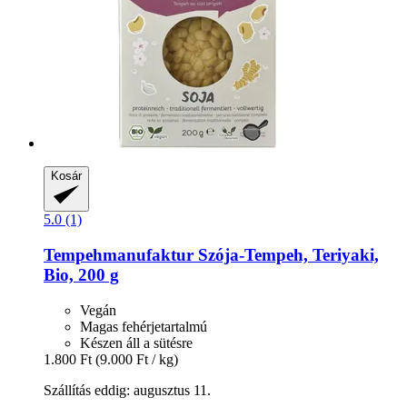
Kosár
5.0 (1)
Tempehmanufaktur
Szója-​Tempeh, Teriyaki,
Bio, 200 g
Vegán
Magas fehérjetartalmú
Készen áll a sütésre
1.800 Ft
(9.000 Ft / kg)
Szállítás eddig: augusztus 11.