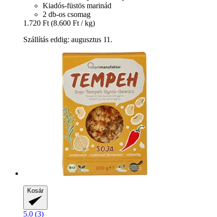
Kiadós-füstös marinád
2 db-os csomag
1.720 Ft
(8.600 Ft / kg)
Szállítás eddig: augusztus 11.
Kosár
5.0 (3)