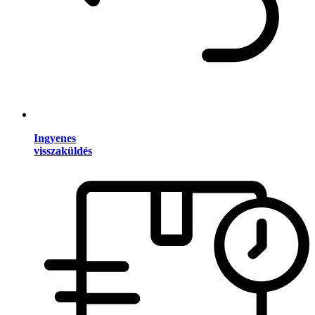
Ingyenes
visszaküldés