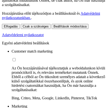
ajánlatokat mutathatunk Önnek, de csak akkor, ha Ön már használja
a szolgáltatásaikat.
Hozzájárulása előtt tájékozódjon a beállításoknál és
Adatvédelmi
nyilatkozatunkban.
.
Elfogadás
Csak a szükséges
Beállítások módosítása
Adatvédelemi nyilatkozatot
Egyéni adatvédelmi beállítások
Customer match marketing
Az Ön hozzájárulásával tájékoztatjuk a weboldalunkon kívüli
promóciókról is, és releváns termékeket mutatunk Önnek.
Ebből a célból az Ön titkosított személyes adatait a következő
külső szolgáltatókkal összehasonlítjuk, és azok online
hirdetési csatornáikat használjuk, ha Ön már használja a
szolgáltatásaikat:
Bing, Criteo, Meta, Google, LinkedIn, Pinterest, TikTok
Marketing