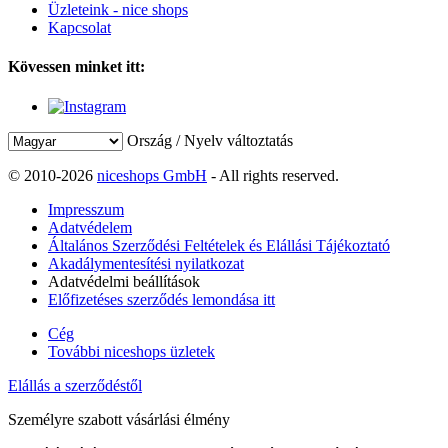
Üzleteink - nice shops
Kapcsolat
Kövessen minket itt:
Ország / Nyelv változtatás
© 2010-2026
niceshops GmbH
- All rights reserved.
Impresszum
Adatvédelem
Általános Szerződési Feltételek és Elállási Tájékoztató
Akadálymentesítési nyilatkozat
Adatvédelmi beállítások
Előfizetéses szerződés lemondása itt
Cég
További niceshops üzletek
Elállás a szerződéstől
Személyre szabott vásárlási élmény