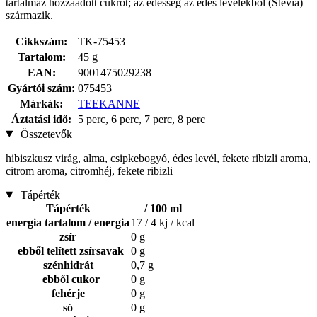
tartalmaz hozzáadott cukrot; az édesség az édes levelekből (Stevia)
származik.
Cikkszám:
TK-75453
Tartalom:
45 g
EAN:
9001475029238
Gyártói szám:
075453
Márkák:
TEEKANNE
Áztatási idő:
5 perc, 6 perc, 7 perc, 8 perc
Összetevők
hibiszkusz virág, alma, csipkebogyó, édes levél, fekete ribizli aroma,
citrom aroma, citromhéj, fekete ribizli
Tápérték
Tápérték
/ 100 ml
energia tartalom / energia
17 / 4 kj / kcal
zsír
0 g
ebből telített zsírsavak
0 g
szénhidrát
0,7 g
ebből cukor
0 g
fehérje
0 g
só
0 g