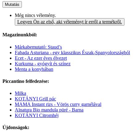
Mutatás
Még nincs vélemény.
Legyen Ön az első, aki véleményt ír erről a termékről.
Magazinunkból:
Márkabemutató: Staud’s
Fabada Asturiana - egy klasszikus Észak-Spanyolországból
Ecet - Az ezer éves élvezet
Kurkuma - gyógyít és színez
Menta a konyhában
Piccantino felfedezése:
Milka
KOTÁNYI Grill pác
MAMA Instant rizs - Vörös curry garnélával
Alnatura Bio mandula püré - Barna
KOTÁNYI Citromhéj
Újdonságok: