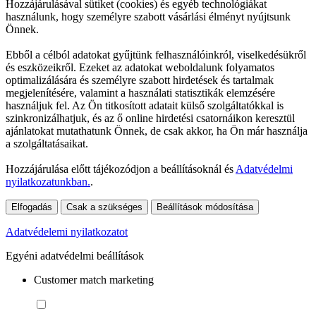
Hozzájárulásával sütiket (cookies) és egyéb technológiákat
használunk, hogy személyre szabott vásárlási élményt nyújtsunk
Önnek.
Ebből a célból adatokat gyűjtünk felhasználóinkról, viselkedésükről
és eszközeikről. Ezeket az adatokat weboldalunk folyamatos
optimalizálására és személyre szabott hirdetések és tartalmak
megjelenítésére, valamint a használati statisztikák elemzésére
használjuk fel. Az Ön titkosított adatait külső szolgáltatókkal is
szinkronizálhatjuk, és az ő online hirdetési csatornáikon keresztül
ajánlatokat mutathatunk Önnek, de csak akkor, ha Ön már használja
a szolgáltatásaikat.
Hozzájárulása előtt tájékozódjon a beállításoknál és
Adatvédelmi
nyilatkozatunkban.
.
Elfogadás
Csak a szükséges
Beállítások módosítása
Adatvédelemi nyilatkozatot
Egyéni adatvédelmi beállítások
Customer match marketing