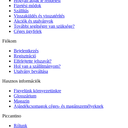
Hogyan adjak le rendelést
Fizetési módok
Szállítás
Visszaküldés és visszatérítés
Akciók és utalványok
További segítségre van szüksége?
Céges ügyfelek
Fiókom
Bejelentkezés
Regisztráció
Elfelejtette jelszavát?
Hol van a szállítmányom?
Utalvány beváltása
Hasznos információk
Figyelünk környezetünkre
Glosszárium
Magazin
Ajándékcsomagok céges- és magánszemélyeknek
Piccantino
Rólunk