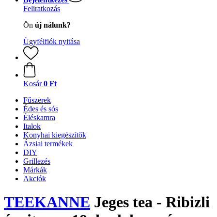
Feliratkozás
Ön
új nálunk?
Ügyfélfiók nyitása
Kosár
0 Ft
Fűszerek
Édes és sós
Éléskamra
Italok
Konyhai kiegészítők
Ázsiai termékek
DIY
Grillezés
Márkák
Akciók
TEEKANNE
Jeges tea - Ribizli