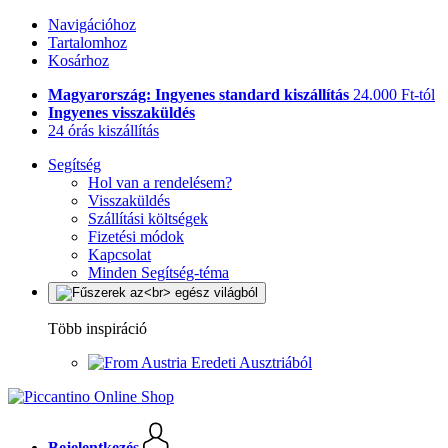
Navigációhoz
Tartalomhoz
Kosárhoz
Magyarország: Ingyenes standard kiszállítás
24.000 Ft-tól
Ingyenes visszaküldés
24 órás kiszállítás
Segítség
Hol van a rendelésem?
Visszaküldés
Szállítási költségek
Fizetési módok
Kapcsolat
Minden Segítség-téma
Több inspiráció
Eredeti Ausztriából
Bejelentkezés