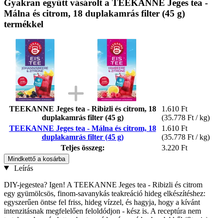
Gyakran együtt vásárolt a TEEKANNE Jeges tea -
Málna és citrom, 18 duplakamrás filter (45 g)
termékkel
TEEKANNE Jeges tea - Ribizli és citrom, 18
1.610 Ft
duplakamrás filter (45 g)
(35.778 Ft / kg)
TEEKANNE Jeges tea - Málna és citrom, 18
1.610 Ft
duplakamrás filter (45 g)
(35.778 Ft / kg)
Teljes összeg:
3.220 Ft
Mindkettő a kosárba
Leírás
DIY-jegestea? Igen! A TEEKANNE Jeges tea - Ribizli és citrom
egy gyümölcsös, finom-savanykás teakreáció hideg elkészítéshez:
egyszerűen öntse fel friss, hideg vízzel, és hagyja, hogy a kívánt
intenzitásnak megfelelően feloldódjon - kész is. A receptúra nem