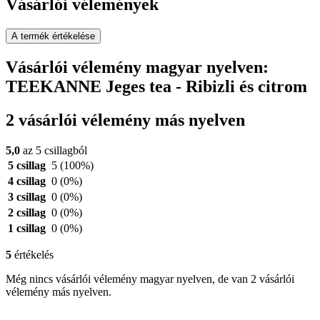
Vásárlói vélemények
A termék értékelése
Vásárlói vélemény magyar nyelven:
TEEKANNE Jeges tea - Ribizli és citrom
2 vásárlói vélemény más nyelven
5,0
az 5 csillagból
5 csillag
5
(100%)
4 csillag
0
(0%)
3 csillag
0
(0%)
2 csillag
0
(0%)
1 csillag
0
(0%)
5
értékelés
Még nincs vásárlói vélemény magyar nyelven, de van 2 vásárlói
vélemény más nyelven.