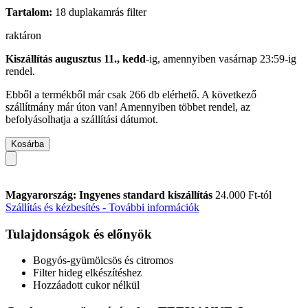
Tartalom:
18 duplakamrás filter
raktáron
Kiszállítás augusztus 11., kedd
-ig, amennyiben
vasárnap 23:59-ig
rendel.
Ebből a termékből már csak 266 db elérhető. A következő
szállítmány már úton van! Amennyiben többet rendel, az
befolyásolhatja a szállítási dátumot.
Kosárba
Magyarország: Ingyenes standard kiszállítás
24.000 Ft-tól
Szállítás és kézbesítés - További információk
Tulajdonságok és előnyök
Bogyós-gyümölcsös és citromos
Filter hideg elkészítéshez
Hozzáadott cukor nélkül