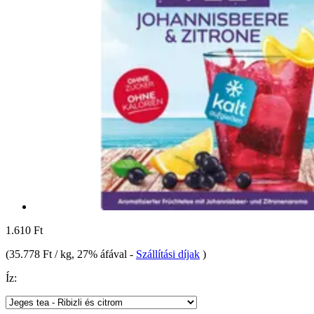
1.610 Ft
(
35.778 Ft / kg
, 27% áfával
-
Szállítási díjak
)
Íz: