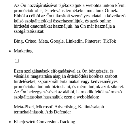
Az Ön hozzájárulásával tájékoztatjuk a weboldalunkon kívüli
promóciókról is, és releváns termékeket mutatunk Önnek.
Ebből a célból az Ön titkosított személyes adatait a következő
külső szolgáltatókkal összehasonlítjuk, és azok online
hirdetési csatornáikat használjuk, ha Ön már használja a
szolgáltatásaikat:
Bing, Criteo, Meta, Google, LinkedIn, Pinterest, TikTok
Marketing
Ezen szolgáltatások elfogadásával az Ön böngészési és
vásárlási magatartása alapján érdeklődési köréhez szabott
hirdetéseket, szponzorált tartalmakat vagy kedvezményes
promóciókat tudunk biztosítani, és mérni tudjuk azok sikerét.
Az Ön beleegyezésével az alábbi, harmadik féltől származó
szolgáltatásokat használjuk ezen a weboldalon:
Meta-Pixel, Microsoft Advertising, Kattintásalapú
termékajánlások, Ads Defender
Kiterjesztett Conversion-Tracking