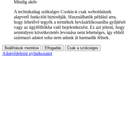
Mindig aktív
A technikailag szükséges Cookie-k csak weboldalunk
alapvető funkcióit biztosítják. Használhatók például arra,
hogy lehetővé tegyék a termékek bevásárlókosarába gyűjtését
vagy az ügyfélfiókba való bejelentkezést. Ez azt jelenti, hogy
semmilyen következtetés levonása nem lehetséges, így ebből
származó adatot soha nem adunk át harmadik félnek.
Beállítások mentése
Elfogadás
Csak a szükséges
Adatvédelemi nyilatkozatot