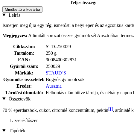
Teljes összeg:
Mindkettő a kosárba
Leírás
Ismerjen meg újra egy régi ismerőst: a helyi eper és az egzotikus ka
Megjegyzés:
A limitált sorozat összes gyümölcsét Ausztriában termesz
Cikkszám:
STD-250029
Tartalom:
250 g
EAN:
9008400302831
Gyártói szám:
250029
Márkák:
STAUD‘S
Gyümölcs összetétel:
Bogyós gyümölcsök
Eredet:
Ausztria
Tárolási útmutató:
Felbontás után hűtve tárolja, és néhány napon b
Összetevők
[1]
70 % eperdarabok, cukor, citromlé koncentrátum, pektin
, arónialé
zselésítőszer
Tápérték