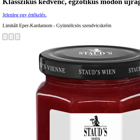
Klasszikus kedvenc, egzotikus módon újra
Jelenleg egy értékelés.
Limitált Eper-Kardamom - Gyümölcsös szendvicskrém