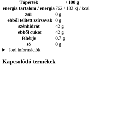
Tápérték
/ 100 g
energia tartalom / energia
762 / 182 kj / kcal
zsír
0 g
ebből telített zsírsavak
0 g
szénhidrát
42 g
ebből cukor
42 g
fehérje
0,7 g
só
0 g
Jogi információk
Kapcsolódó termékek