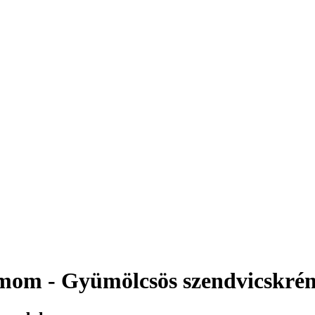
om - Gyümölcsös szendvicskrém