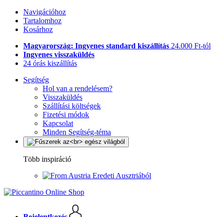
Navigációhoz
Tartalomhoz
Kosárhoz
Magyarország: Ingyenes standard kiszállítás
24.000 Ft-tól
Ingyenes visszaküldés
24 órás kiszállítás
Segítség
Hol van a rendelésem?
Visszaküldés
Szállítási költségek
Fizetési módok
Kapcsolat
Minden Segítség-téma
Több inspiráció
Eredeti Ausztriából
Bejelentkezés