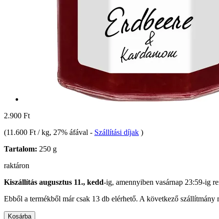
2.900 Ft
(
11.600 Ft / kg
, 27% áfával
-
Szállítási díjak
)
Tartalom:
250 g
raktáron
Kiszállítás augusztus 11., kedd
-ig, amennyiben
vasárnap 23:59-ig
re
Ebből a termékből már csak 13 db elérhető. A következő szállítmány m
Kosárba