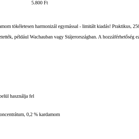
5.800 Ft
rdamom tökéletesen harmonizál egymással - limitált kiadás! Praktikus, 
tették, például Wachauban vagy Stájerországban. A hozzáférhetőség ezért
elül használja fel
 koncentrátum, 0,2 % kardamom