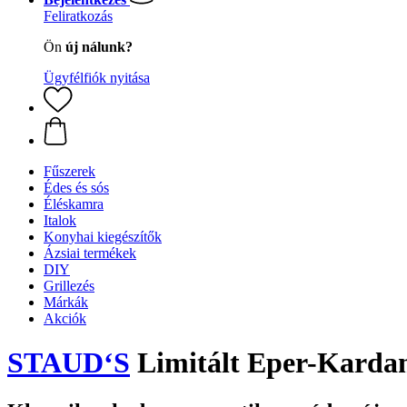
Feliratkozás
Ön
új nálunk?
Ügyfélfiók nyitása
Fűszerek
Édes és sós
Éléskamra
Italok
Konyhai kiegészítők
Ázsiai termékek
DIY
Grillezés
Márkák
Akciók
STAUD‘S
Limitált Eper-Kardam