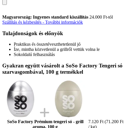
Magyarország: Ingyenes standard kiszállítás
24.000 Ft-tól
Szállítás és kézbesítés - További információk
Tulajdonságok és előnyök
Praktikus és összetéveszthetetlenül jó
Íze, mintha közvetlenül a grillről vettük volna le
Sokoldalú felhasználás
Gyakran együtt vásárolt a SoSo Factory Tengeri só
szarvasgombával, 100 g termékkel
SoSo Factory Prémium tengeri só - grill
7.120 Ft
(71.200 Ft
aroma, 100 g
/ kg)