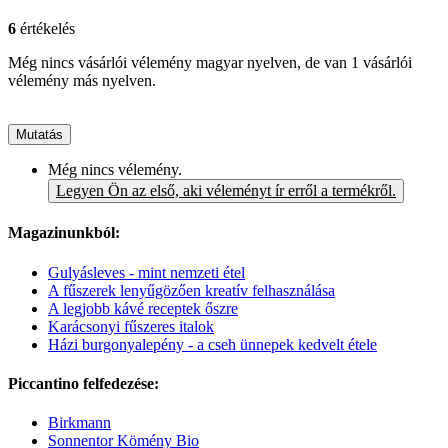
6
értékelés
Még nincs vásárlói vélemény magyar nyelven, de van 1 vásárlói
vélemény más nyelven.
Mutatás
Még nincs vélemény.
Legyen Ön az első, aki véleményt ír erről a termékről.
Magazinunkból:
Gulyásleves - mint nemzeti étel
A fűszerek lenyűgözően kreatív felhasználása
A legjobb kávé receptek őszre
Karácsonyi fűszeres italok
Házi burgonyalepény - a cseh ünnepek kedvelt étele
Piccantino felfedezése:
Birkmann
Sonnentor Kömény Bio