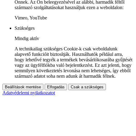
Önnek. Az Ön beleegyezésével az alábbi, harmadik féltől
származó szolgáltatásokat használjuk ezen a weboldalon:
Vimeo, YouTube
Szükséges
Mindig aktív
A technikailag szükséges Cookie-k csak weboldalunk
alapvető funkcióit biztosítják. Használhatók például arra,
hogy lehetővé tegyék a termékek bevásárlókosarába gyűjtését
vagy az ügyfélfiókba való bejelentkezést. Ez azt jelenti, hogy
semmilyen következtetés levonása nem lehetséges, így ebből
származó adatot soha nem adunk át harmadik félnek.
Beállítások mentése
Elfogadás
Csak a szükséges
Adatvédelemi nyilatkozatot