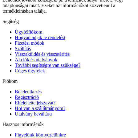
tulajdonságai miatt. Ezeket az információkat közvetlenül a
termékleírásban találja.
Segítség
Ügyfélfiókom
Hogyan adjak le rendelést
Fizetési módok
Szállítás
Visszaküldés és visszatérítés
Akciók és utalványok
További segítségre van szüksége?
Céges ügyfelek
Fiókom
Bejelentkezés
Regisztráció
Elfelejtette jelszavát?
Hol van a szállítmányom?
Utalvány beváltása
Hasznos információk
Figyelünk környezetünkre