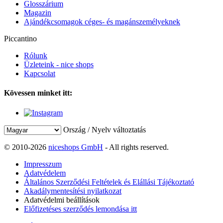
Glosszárium
Magazin
Ajándékcsomagok céges- és magánszemélyeknek
Piccantino
Rólunk
Üzleteink - nice shops
Kapcsolat
Kövessen minket itt:
Ország / Nyelv változtatás
© 2010-2026
niceshops GmbH
- All rights reserved.
Impresszum
Adatvédelem
Általános Szerződési Feltételek és Elállási Tájékoztató
Akadálymentesítési nyilatkozat
Adatvédelmi beállítások
Előfizetéses szerződés lemondása itt