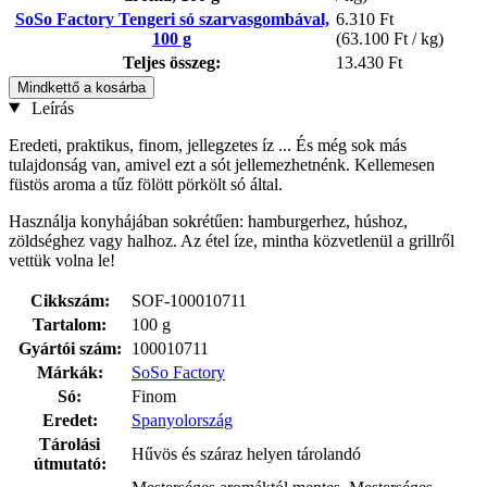
SoSo Factory Tengeri só szarvasgombával,
6.310 Ft
100 g
(63.100 Ft / kg)
Teljes összeg:
13.430 Ft
Mindkettő a kosárba
Leírás
Eredeti, praktikus, finom, jellegzetes íz ... És még sok más
tulajdonság van, amivel ezt a sót jellemezhetnénk. Kellemesen
füstös aroma a tűz fölött pörkölt só által.
Használja konyhájában sokrétűen: hamburgerhez, húshoz,
zöldséghez vagy halhoz. Az étel íze, mintha közvetlenül a grillről
vettük volna le!
Cikkszám:
SOF-100010711
Tartalom:
100 g
Gyártói szám:
100010711
Márkák:
SoSo Factory
Só:
Finom
Eredet:
Spanyolország
Tárolási
Hűvös és száraz helyen tárolandó
útmutató: