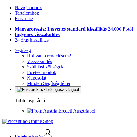
Navigációhoz
Tartalomhoz
Kosárhoz
Magyarország: Ingyenes standard kiszállítás
24.000 Ft-tól
Ingyenes visszaküldés
24 órás kiszállítás
Segítség
Hol van a rendelésem?
Visszaküldés
Szállítási költségek
Fizetési módok
Kapcsolat
Minden Segítség-téma
Több inspiráció
Eredeti Ausztriából
Bejelentkezés