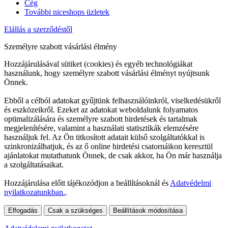
Cég
További niceshops üzletek
Elállás a szerződéstől
Személyre szabott vásárlási élmény
Hozzájárulásával sütiket (cookies) és egyéb technológiákat
használunk, hogy személyre szabott vásárlási élményt nyújtsunk
Önnek.
Ebből a célból adatokat gyűjtünk felhasználóinkról, viselkedésükről
és eszközeikről. Ezeket az adatokat weboldalunk folyamatos
optimalizálására és személyre szabott hirdetések és tartalmak
megjelenítésére, valamint a használati statisztikák elemzésére
használjuk fel. Az Ön titkosított adatait külső szolgáltatókkal is
szinkronizálhatjuk, és az ő online hirdetési csatornáikon keresztül
ajánlatokat mutathatunk Önnek, de csak akkor, ha Ön már használja
a szolgáltatásaikat.
Hozzájárulása előtt tájékozódjon a beállításoknál és
Adatvédelmi
nyilatkozatunkban.
.
Elfogadás
Csak a szükséges
Beállítások módosítása