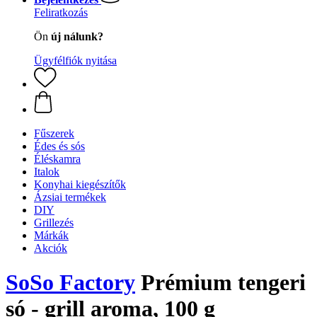
Feliratkozás
Ön
új nálunk?
Ügyfélfiók nyitása
Fűszerek
Édes és sós
Éléskamra
Italok
Konyhai kiegészítők
Ázsiai termékek
DIY
Grillezés
Márkák
Akciók
SoSo Factory
Prémium tengeri
só - grill aroma, 100 g