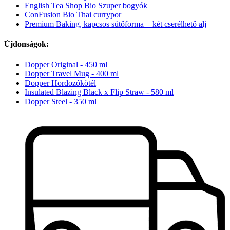
English Tea Shop Bio Szuper bogyók
ConFusion Bio Thai currypor
Premium Baking, kapcsos sütőforma + két cserélhető alj
Újdonságok:
Dopper Original - 450 ml
Dopper Travel Mug - 400 ml
Dopper Hordozókötél
Insulated Blazing Black x Flip Straw - 580 ml
Dopper Steel - 350 ml