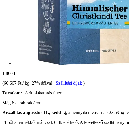
1.800 Ft
(
66.667 Ft / kg
, 27% áfával
-
Szállítási díjak
)
Tartalom:
18 duplakamrás filter
Még 6 darab raktáron
Kiszállítás augusztus 11., kedd
-ig, amennyiben
vasárnap 23:59-ig
re
Ebből a termékből már csak 6 db elérhető. A következő szállítmány má