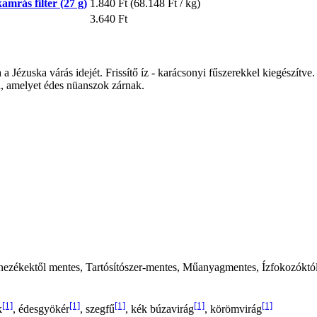
mrás filter (27 g)
1.840 Ft
(68.148 Ft / kg)
3.640 Ft
ézuska várás idejét. Frissítő íz - karácsonyi fűszerekkel kiegészítve. A
i, amelyet édes nüanszok zárnak.
nezékektől mentes, Tartósítószer-mentes, Műanyagmentes, Ízfokozóktól
[1]
[1]
[1]
[1]
[1]
k
, édesgyökér
, szegfű
, kék búzavirág
, körömvirág