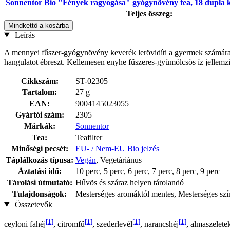
Sonnentor Bio "Fények ragyogása" gyógynövény tea, 18 dupla ka
Teljes összeg:
Mindkettő a kosárba
Leírás
A mennyei fűszer-gyógynövény keverék lerövidíti a gyermek számára a J
hangulatot ébreszt. Kellemesen enyhe fűszeres-gyümölcsös íz jellemz
Cikkszám:
ST-02305
Tartalom:
27 g
EAN:
9004145023055
Gyártói szám:
2305
Márkák:
Sonnentor
Tea:
Teafilter
Minőségi pecsét:
EU- / Nem-EU Bio jelzés
Táplálkozás típusa:
Vegán
, Vegetáriánus
Áztatási idő:
10 perc, 5 perc, 6 perc, 7 perc, 8 perc, 9 perc
Tárolási útmutató:
Hűvös és száraz helyen tárolandó
Tulajdonságok:
Mesterséges aromáktól mentes, Mesterséges szí
Összetevők
[1]
[1]
[1]
[1]
ceyloni fahéj
, citromfű
, szederlevél
, narancshéj
, almaszelete