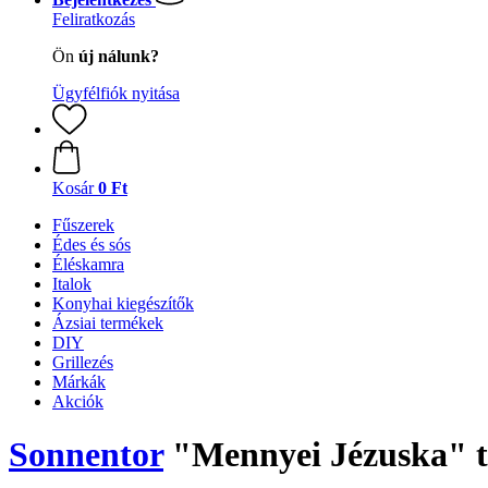
Feliratkozás
Ön
új nálunk?
Ügyfélfiók nyitása
Kosár
0 Ft
Fűszerek
Édes és sós
Éléskamra
Italok
Konyhai kiegészítők
Ázsiai termékek
DIY
Grillezés
Márkák
Akciók
Sonnentor
"Mennyei Jézuska" te