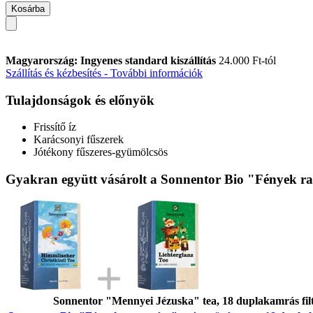
Kosárba
Magyarország: Ingyenes standard kiszállítás
24.000 Ft-tól
Szállítás és kézbesítés - További információk
Tulajdonságok és előnyök
Frissítő íz
Karácsonyi fűszerek
Jótékony fűszeres-gyümölcsös
Gyakran együtt vásárolt a Sonnentor Bio "Fények ra
Sonnentor "Mennyei Jézuska" tea, 18 duplakamrás filt