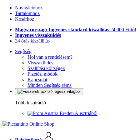
Navigációhoz
Tartalomhoz
Kosárhoz
Magyarország: Ingyenes standard kiszállítás
24.000 Ft-tól
Ingyenes visszaküldés
24 órás kiszállítás
Segítség
Hol van a rendelésem?
Visszaküldés
Szállítási költségek
Fizetési módok
Kapcsolat
Minden Segítség-téma
Több inspiráció
Eredeti Ausztriából
Bejelentkezés