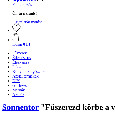
Feliratkozás
Ön
új nálunk?
Ügyfélfiók nyitása
Kosár
0 Ft
Fűszerek
Édes és sós
Éléskamra
Italok
Konyhai kiegészítők
Ázsiai termékek
DIY
Grillezés
Márkák
Akciók
Sonnentor
"Fűszerezd körbe a vi