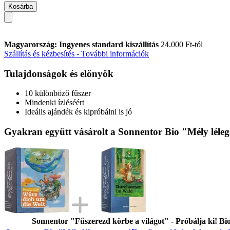
Kosárba
Magyarország: Ingyenes standard kiszállítás
24.000 Ft-tól
Szállítás és kézbesítés - További információk
Tulajdonságok és előnyök
10 különböző fűszer
Mindenki ízléséért
Ideális ajándék és kipróbálni is jó
Gyakran együtt vásárolt a Sonnentor Bio "Mély lélegz
Sonnentor "Fűszerezd körbe a világot" - Próbálja ki! Bio