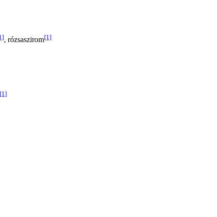
1]
[1]
, rózsaszirom
[1]