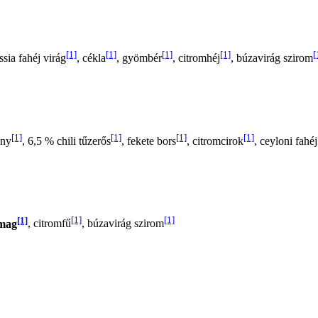
[1]
[1]
[1]
[1]
[
ssia fahéj virág
, cékla
, gyömbér
, citromhéj
, búzavirág szirom
[1]
[1]
[1]
[1]
ény
, 6,5 % chili tűzerős
, fekete bors
, citromcirok
, ceyloni fahéj
[1]
[1]
[1]
rmag
, citromfű
, búzavirág szirom