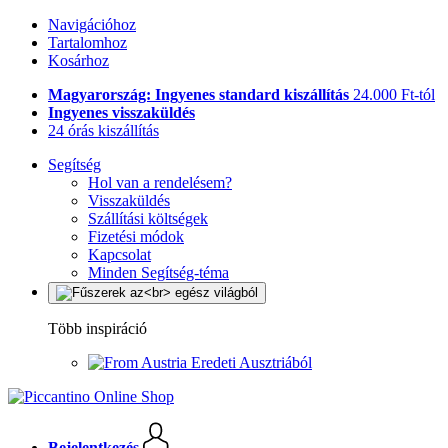
Navigációhoz
Tartalomhoz
Kosárhoz
Magyarország: Ingyenes standard kiszállítás
24.000 Ft-tól
Ingyenes visszaküldés
24 órás kiszállítás
Segítség
Hol van a rendelésem?
Visszaküldés
Szállítási költségek
Fizetési módok
Kapcsolat
Minden Segítség-téma
Több inspiráció
Eredeti Ausztriából
Bejelentkezés