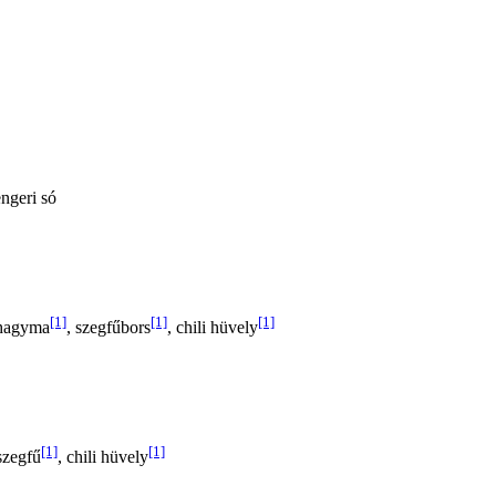
engeri só
[1]
[1]
[1]
 hagyma
, szegfűbors
, chili hüvely
[1]
[1]
 szegfű
, chili hüvely