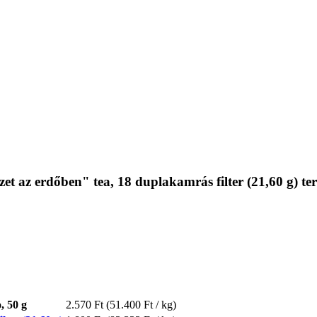
et az erdőben" tea, 18 duplakamrás filter (21,60 g) t
, 50 g
2.570 Ft
(51.400 Ft / kg)