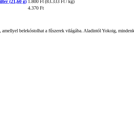
lter (21,60 g)
1.800 Ft
(83.333 Ft / kg)
4.370 Ft
amellyel belekóstolhat a fűszerek világába. Aladintól Yokoig, mindenki