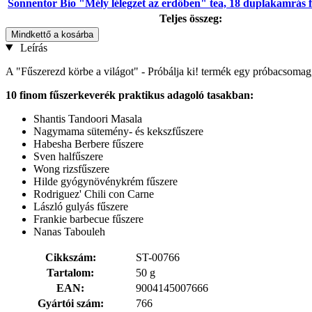
Sonnentor Bio "Mély lélegzet az erdőben" tea, 18 duplakamrás fi
Teljes összeg:
Mindkettő a kosárba
Leírás
A "Fűszerezd körbe a világot" - Próbálja ki! termék egy próbacsomag, 
10 finom fűszerkeverék praktikus adagoló tasakban:
Shantis Tandoori Masala
Nagymama sütemény- és kekszfűszere
Habesha Berbere fűszere
Sven halfűszere
Wong rizsfűszere
Hilde gyógynövénykrém fűszere
Rodriguez' Chili con Carne
László gulyás fűszere
Frankie barbecue fűszere
Nanas Tabouleh
Cikkszám:
ST-00766
Tartalom:
50 g
EAN:
9004145007666
Gyártói szám:
766