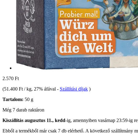
2.570 Ft
(
51.400 Ft / kg
, 27% áfával
-
Szállítási díjak
)
Tartalom:
50 g
Még 7 darab raktáron
Kiszállítás augusztus 11., kedd
-ig, amennyiben
vasárnap 23:59-ig
re
Ebből a termékből már csak 7 db elérhető. A következő szállítmány má