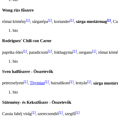
Wong rizs fűszere
[1]
[1]
[1]
[1]
római kömény
, sárgarépa
, koriander
,
sárga mustármag
, Ca
bio
Rodriguez' Chili con Carne
[1]
[1]
[1]
[1]
paprika édes
, paradicsom
, fokhagyma
, oregano
, római köm
bio
Sven halfűszere - Összetevők
[1]
[1]
[1]
[1]
petrezselyem
,
Thymian
, bazsalikom
, lestyán
,
sárga mustá
bio
Sütemény- és Kekszfűszer - Összetevők
[1]
[1]
[1]
Cassia fahéj virág
, szerecsendió
, szegfű