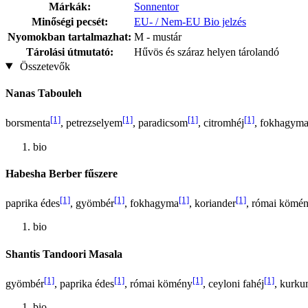
Márkák:
Sonnentor
Minőségi pecsét:
EU- / Nem-EU Bio jelzés
Nyomokban tartalmazhat:
M - mustár
Tárolási útmutató:
Hűvös és száraz helyen tárolandó
Összetevők
Nanas Tabouleh
[1]
[1]
[1]
[1]
borsmenta
, petrezselyem
, paradicsom
, citromhéj
, fokhagym
bio
Habesha Berber fűszere
[1]
[1]
[1]
[1]
paprika édes
, gyömbér
, fokhagyma
, koriander
, római kömé
bio
Shantis Tandoori Masala
[1]
[1]
[1]
[1]
gyömbér
, paprika édes
, római kömény
, ceyloni fahéj
, kurk
bio