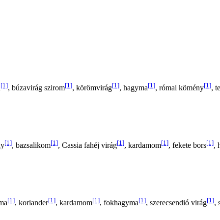
[1]
[1]
[1]
[1]
[1]
a
, búzavirág szirom
, körömvirág
, hagyma
, római kömény
, t
[1]
[1]
[1]
[1]
[1]
ny
, bazsalikom
, Cassia fahéj virág
, kardamom
, fekete bors
,
[1]
[1]
[1]
[1]
[1]
uma
, koriander
, kardamom
, fokhagyma
, szerecsendió virág
,