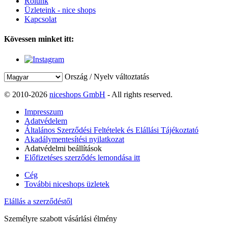
Rólunk
Üzleteink - nice shops
Kapcsolat
Kövessen minket itt:
Ország / Nyelv változtatás
© 2010-2026
niceshops GmbH
- All rights reserved.
Impresszum
Adatvédelem
Általános Szerződési Feltételek és Elállási Tájékoztató
Akadálymentesítési nyilatkozat
Adatvédelmi beállítások
Előfizetéses szerződés lemondása itt
Cég
További niceshops üzletek
Elállás a szerződéstől
Személyre szabott vásárlási élmény