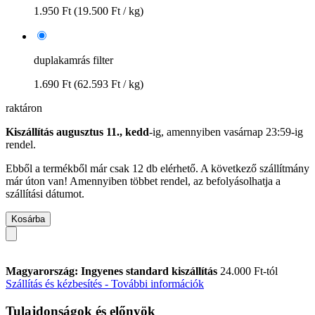
1.950 Ft
(19.500 Ft / kg)
duplakamrás filter
1.690 Ft
(62.593 Ft / kg)
raktáron
Kiszállítás augusztus 11., kedd
-ig, amennyiben
vasárnap 23:59-ig
rendel.
Ebből a termékből már csak 12 db elérhető. A következő szállítmány
már úton van! Amennyiben többet rendel, az befolyásolhatja a
szállítási dátumot.
Kosárba
Magyarország: Ingyenes standard kiszállítás
24.000 Ft-tól
Szállítás és kézbesítés - További információk
Tulajdonságok és előnyök