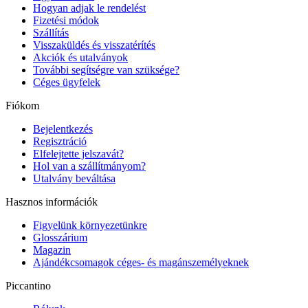
Hogyan adjak le rendelést
Fizetési módok
Szállítás
Visszaküldés és visszatérítés
Akciók és utalványok
További segítségre van szüksége?
Céges ügyfelek
Fiókom
Bejelentkezés
Regisztráció
Elfelejtette jelszavát?
Hol van a szállítmányom?
Utalvány beváltása
Hasznos információk
Figyelünk környezetünkre
Glosszárium
Magazin
Ajándékcsomagok céges- és magánszemélyeknek
Piccantino