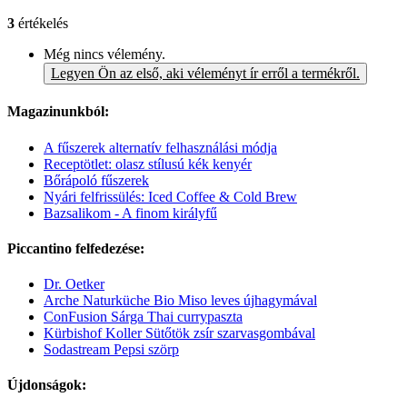
3
értékelés
Még nincs vélemény.
Legyen Ön az első, aki véleményt ír erről a termékről.
Magazinunkból:
A fűszerek alternatív felhasználási módja
Receptötlet: olasz stílusú kék kenyér
Bőrápoló fűszerek
Nyári felfrissülés: Iced Coffee & Cold Brew
Bazsalikom - A finom királyfű
Piccantino felfedezése:
Dr. Oetker
Arche Naturküche Bio Miso leves újhagymával
ConFusion Sárga Thai currypaszta
Kürbishof Koller Sütőtök zsír szarvasgombával
Sodastream Pepsi szörp
Újdonságok: