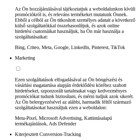
Az Ön hozzájárulásával tájékoztatjuk a weboldalunkon kívüli
promóciókról is, és releváns termékeket mutatunk Önnek.
Ebből a célból az Ön titkosított személyes adatait a következő
külső szolgáltatókkal összehasonlítjuk, és azok online
hirdetési csatornáikat használjuk, ha Ön már használja a
szolgáltatásaikat:
Bing, Criteo, Meta, Google, LinkedIn, Pinterest, TikTok
Marketing
Ezen szolgáltatások elfogadásával az Ön böngészési és
vásárlási magatartása alapján érdeklődési köréhez szabott
hirdetéseket, szponzorált tartalmakat vagy kedvezményes
promóciókat tudunk biztosítani, és mérni tudjuk azok sikerét.
Az Ön beleegyezésével az alábbi, harmadik féltől származó
szolgáltatásokat használjuk ezen a weboldalon:
Meta-Pixel, Microsoft Advertising, Kattintásalapú
termékajánlások, Ads Defender
Kiterjesztett Conversion-Tracking