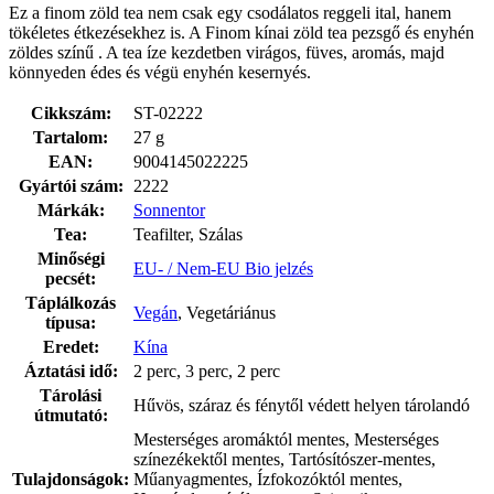
Ez a finom zöld tea nem csak egy csodálatos reggeli ital, hanem
tökéletes étkezésekhez is. A Finom kínai zöld tea pezsgő és enyhén
zöldes színű . A tea íze kezdetben virágos, füves, aromás, majd
könnyeden édes és végü enyhén kesernyés.
Cikkszám:
ST-02222
Tartalom:
27 g
EAN:
9004145022225
Gyártói szám:
2222
Márkák:
Sonnentor
Tea:
Teafilter, Szálas
Minőségi
EU- / Nem-EU Bio jelzés
pecsét:
Táplálkozás
Vegán
, Vegetáriánus
típusa:
Eredet:
Kína
Áztatási idő:
2 perc, 3 perc, 2 perc
Tárolási
Hűvös, száraz és fénytől védett helyen tárolandó
útmutató:
Mesterséges aromáktól mentes, Mesterséges
színezékektől mentes, Tartósítószer-mentes,
Tulajdonságok:
Műanyagmentes, Ízfokozóktól mentes,