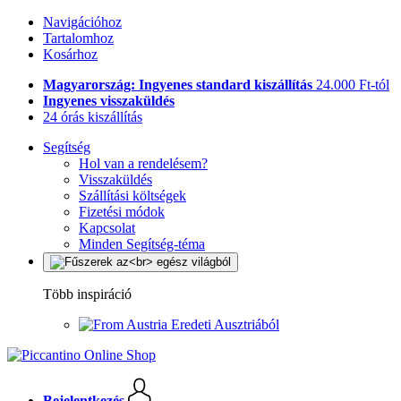
Navigációhoz
Tartalomhoz
Kosárhoz
Magyarország: Ingyenes standard kiszállítás
24.000 Ft-tól
Ingyenes visszaküldés
24 órás kiszállítás
Segítség
Hol van a rendelésem?
Visszaküldés
Szállítási költségek
Fizetési módok
Kapcsolat
Minden Segítség-téma
Több inspiráció
Eredeti Ausztriából
Bejelentkezés