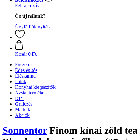
Feliratkozás
Ön
új nálunk?
Ügyfélfiók nyitása
Kosár
0 Ft
Fűszerek
Édes és sós
Éléskamra
Italok
Konyhai kiegészítők
Ázsiai termékek
DIY
Grillezés
Márkák
Akciók
Sonnentor
Finom kínai zöld tea