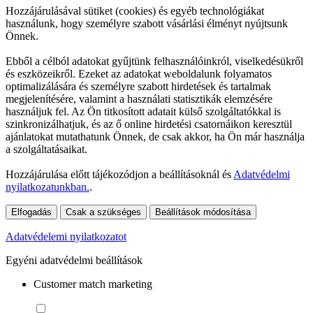
Hozzájárulásával sütiket (cookies) és egyéb technológiákat
használunk, hogy személyre szabott vásárlási élményt nyújtsunk
Önnek.
Ebből a célból adatokat gyűjtünk felhasználóinkról, viselkedésükről
és eszközeikről. Ezeket az adatokat weboldalunk folyamatos
optimalizálására és személyre szabott hirdetések és tartalmak
megjelenítésére, valamint a használati statisztikák elemzésére
használjuk fel. Az Ön titkosított adatait külső szolgáltatókkal is
szinkronizálhatjuk, és az ő online hirdetési csatornáikon keresztül
ajánlatokat mutathatunk Önnek, de csak akkor, ha Ön már használja
a szolgáltatásaikat.
Hozzájárulása előtt tájékozódjon a beállításoknál és
Adatvédelmi
nyilatkozatunkban.
.
Elfogadás
Csak a szükséges
Beállítások módosítása
Adatvédelemi nyilatkozatot
Egyéni adatvédelmi beállítások
Customer match marketing