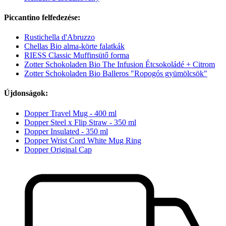
Piccantino felfedezése:
Rustichella d'Abruzzo
Chellas Bio alma-körte falatkák
RIESS Classic Muffinsütő forma
Zotter Schokoladen Bio The Infusion Étcsokoládé + Citrom
Zotter Schokoladen Bio Balleros "Ropogós gyümölcsök"
Újdonságok:
Dopper Travel Mug - 400 ml
Dopper Steel x Flip Straw - 350 ml
Dopper Insulated - 350 ml
Dopper Wrist Cord White Mug Ring
Dopper Original Cap