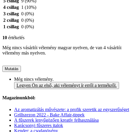
5 csillag
9
(90%)
4 csillag
1
(10%)
3 csillag
0
(0%)
2 csillag
0
(0%)
1 csillag
0
(0%)
10
értékelés
Még nincs vásárlói vélemény magyar nyelven, de van 4 vásárlói
vélemény más nyelven.
Mutatás
Még nincs vélemény.
Legyen Ön az első, aki véleményt ír erről a termékről.
Magazinunkból:
Az aromatizálás művészete: a profik szeretik az egyszerűséget
Grillszezon 2022 - Bake Affair-tippek
A fűszerek lenyűgözően kreatív felhasználása
Karácsonyi fűszeres italok
Kender: a csodanövény