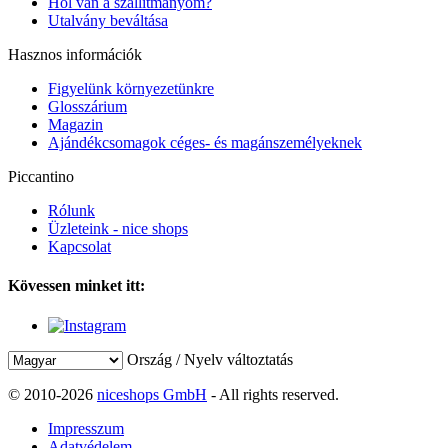
Hol van a szállítmányom?
Utalvány beváltása
Hasznos információk
Figyelünk környezetünkre
Glosszárium
Magazin
Ajándékcsomagok céges- és magánszemélyeknek
Piccantino
Rólunk
Üzleteink - nice shops
Kapcsolat
Kövessen minket itt:
Ország / Nyelv változtatás
© 2010-2026
niceshops GmbH
- All rights reserved.
Impresszum
Adatvédelem