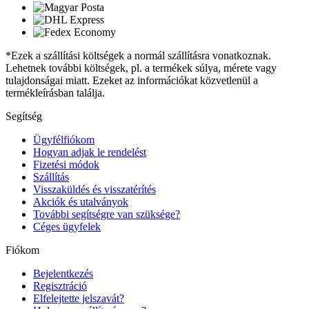
*Ezek a szállítási költségek a normál szállításra vonatkoznak.
Lehetnek további költségek, pl. a termékek súlya, mérete vagy
tulajdonságai miatt. Ezeket az információkat közvetlenül a
termékleírásban találja.
Segítség
Ügyfélfiókom
Hogyan adjak le rendelést
Fizetési módok
Szállítás
Visszaküldés és visszatérítés
Akciók és utalványok
További segítségre van szüksége?
Céges ügyfelek
Fiókom
Bejelentkezés
Regisztráció
Elfelejtette jelszavát?