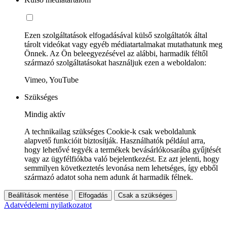
Ezen szolgáltatások elfogadásával külső szolgáltatók által
tárolt videókat vagy egyéb médiatartalmakat mutathatunk meg
Önnek. Az Ön beleegyezésével az alábbi, harmadik féltől
származó szolgáltatásokat használjuk ezen a weboldalon:
Vimeo, YouTube
Szükséges
Mindig aktív
A technikailag szükséges Cookie-k csak weboldalunk
alapvető funkcióit biztosítják. Használhatók például arra,
hogy lehetővé tegyék a termékek bevásárlókosarába gyűjtését
vagy az ügyfélfiókba való bejelentkezést. Ez azt jelenti, hogy
semmilyen következtetés levonása nem lehetséges, így ebből
származó adatot soha nem adunk át harmadik félnek.
Beállítások mentése
Elfogadás
Csak a szükséges
Adatvédelemi nyilatkozatot