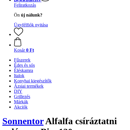
Feliratkozás
Ön
új nálunk?
Ügyfélfiók nyitása
Kosár
0 Ft
Fűszerek
Édes és sós
Éléskamra
Italok
Konyhai kiegészítők
Ázsiai termékek
DIY
Grillezés
Márkák
Akciók
Sonnentor
Alfalfa csíráztatni