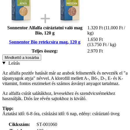
Sonnentor Alfalfa csíráztatni való mag
1.320 Ft
(11.000 Ft /
Bio, 120 g
kg)
1.650 Ft
Sonnentor Bio retekcsíra mag, 120 g
(13.750 Ft / kg)
Teljes összeg:
2.970 Ft
Mindkettő a kosárba
Leírás
Az alfalfa pozitív hatását már az arabok felismerték és nevezték el "a
tápanyagok atyja" névvel. A klorofill mellett A-, B6-, D-, E- és K-
vitamint, fontos enzimeket és számos ásványi anyagot tartalmaz.
Az alfalfa csírát salátákhoz, levesekhez és szendvicsrémekhez
használják. Diós íze révén sajtokhoz is kiváló.
Tipp:
Áztatási idő: 6-8 óra, csírázási idő: 6 nap, edény: csíráztató üveg
Cikkszám:
ST-001060