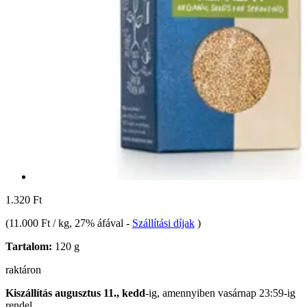
1.320 Ft
(
11.000 Ft / kg
, 27% áfával
-
Szállítási díjak
)
Tartalom:
120 g
raktáron
Kiszállítás augusztus 11., kedd
-ig, amennyiben
vasárnap 23:59-ig
rendel.