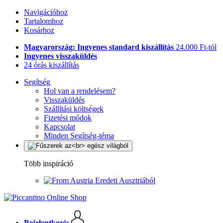
Navigációhoz
Tartalomhoz
Kosárhoz
Magyarország: Ingyenes standard kiszállítás
24.000 Ft-tól
Ingyenes visszaküldés
24 órás kiszállítás
Segítség
Hol van a rendelésem?
Visszaküldés
Szállítási költségek
Fizetési módok
Kapcsolat
Minden Segítség-téma
Több inspiráció
Eredeti Ausztriából
Bejelentkezés