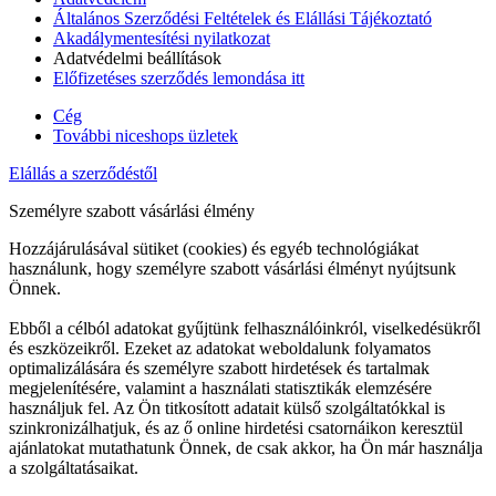
Általános Szerződési Feltételek és Elállási Tájékoztató
Akadálymentesítési nyilatkozat
Adatvédelmi beállítások
Előfizetéses szerződés lemondása itt
Cég
További niceshops üzletek
Elállás a szerződéstől
Személyre szabott vásárlási élmény
Hozzájárulásával sütiket (cookies) és egyéb technológiákat
használunk, hogy személyre szabott vásárlási élményt nyújtsunk
Önnek.
Ebből a célból adatokat gyűjtünk felhasználóinkról, viselkedésükről
és eszközeikről. Ezeket az adatokat weboldalunk folyamatos
optimalizálására és személyre szabott hirdetések és tartalmak
megjelenítésére, valamint a használati statisztikák elemzésére
használjuk fel. Az Ön titkosított adatait külső szolgáltatókkal is
szinkronizálhatjuk, és az ő online hirdetési csatornáikon keresztül
ajánlatokat mutathatunk Önnek, de csak akkor, ha Ön már használja
a szolgáltatásaikat.