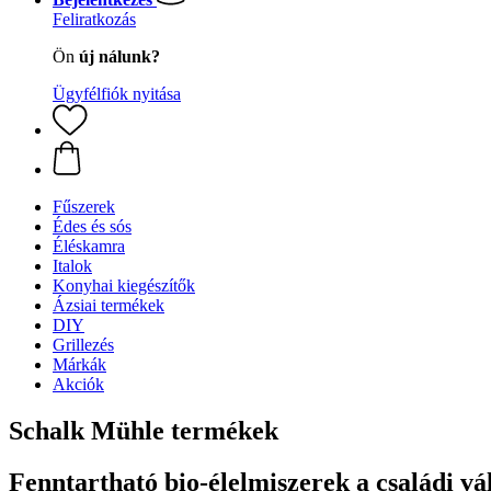
Feliratkozás
Ön
új nálunk?
Ügyfélfiók nyitása
Fűszerek
Édes és sós
Éléskamra
Italok
Konyhai kiegészítők
Ázsiai termékek
DIY
Grillezés
Márkák
Akciók
Schalk Mühle termékek
Fenntartható bio-élelmiszerek a családi vá