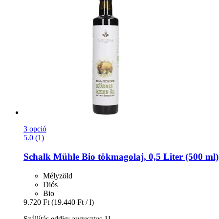
3 opció
5.0 (1)
Schalk Mühle
Bio tökmagolaj, 0,5 Liter (500 ml)
Mélyzöld
Diós
Bio
9.720 Ft
(19.440 Ft / l)
Szállítás eddig: augusztus 11.