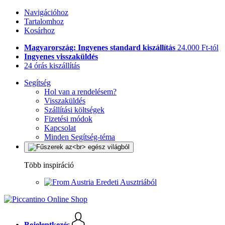
Navigációhoz
Tartalomhoz
Kosárhoz
Magyarország: Ingyenes standard kiszállítás
24.000 Ft-tól
Ingyenes visszaküldés
24 órás kiszállítás
Segítség
Hol van a rendelésem?
Visszaküldés
Szállítási költségek
Fizetési módok
Kapcsolat
Minden Segítség-téma
Több inspiráció
Eredeti Ausztriából
Bejelentkezés