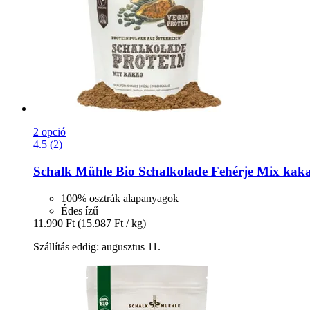
2 opció
4.5 (2)
Schalk Mühle
Bio Schalkolade Fehérje Mix kaka
100% osztrák alapanyagok
Édes ízű
11.990 Ft
(15.987 Ft / kg)
Szállítás eddig: augusztus 11.