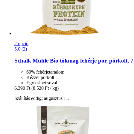
2 opció
5.0 (2)
Schalk Mühle
Bio tökmag fehérje por, pörkölt, 7
60% fehérjetartalom
Kézzel pörkölt
Egy csipet sóval
6.390 Ft
(8.520 Ft / kg)
Szállítás eddig: augusztus 11.