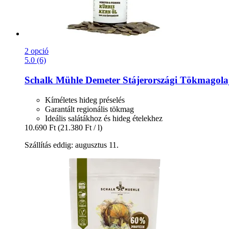
2 opció
5.0 (6)
Schalk Mühle
Demeter Stájerországi Tökmagola
Kíméletes hideg préselés
Garantált regionális tökmag
Ideális salátákhoz és hideg ételekhez
10.690 Ft
(21.380 Ft / l)
Szállítás eddig: augusztus 11.