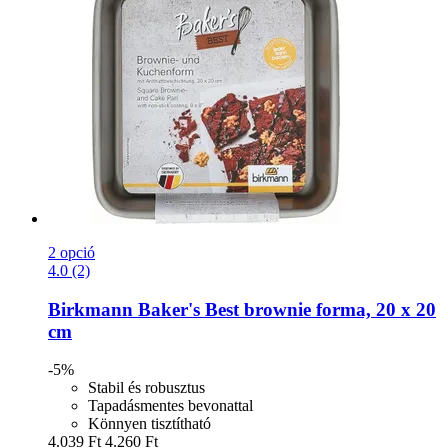
2 opció
4.0 (2)
Birkmann
Baker's Best brownie forma, 20 x 20
cm
-5%
Stabil és robusztus
Tapadásmentes bevonattal
Könnyen tisztítható
4.039 Ft
4.260 Ft