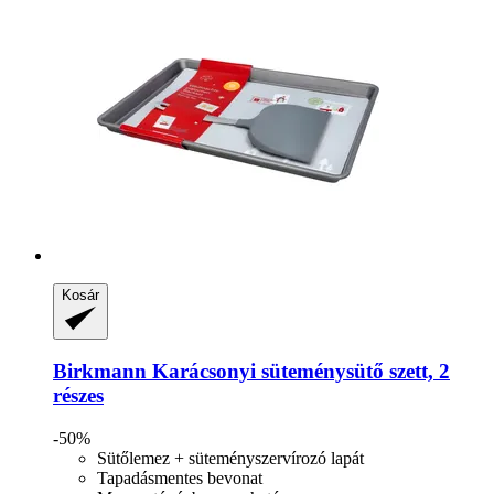
Kosár
Birkmann
Karácsonyi süteménysütő szett, 2
részes
-50%
Sütőlemez + süteményszervírozó lapát
Tapadásmentes bevonat