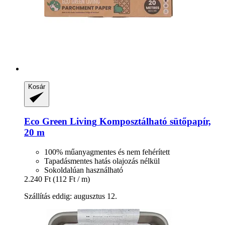
Kosár
Eco Green Living
Komposztálható sütőpapír,
20 m
100% műanyagmentes és nem fehérített
Tapadásmentes hatás olajozás nélkül
Sokoldalúan használható
2.240 Ft
(112 Ft / m)
Szállítás eddig: augusztus 12.