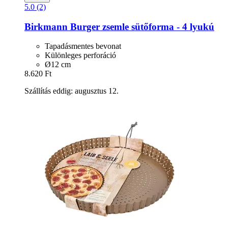
5.0 (2)
Birkmann
Burger zsemle sütőforma -​ 4 lyukú
Tapadásmentes bevonat
Különleges perforáció
Ø12 cm
8.620 Ft
Szállítás eddig: augusztus 12.