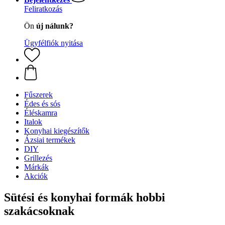
Feliratkozás
Ön
új nálunk?
Ügyfélfiók nyitása
Fűszerek
Édes és sós
Éléskamra
Italok
Konyhai kiegészítők
Ázsiai termékek
DIY
Grillezés
Márkák
Akciók
Sütési és konyhai formák hobbi
szakácsoknak