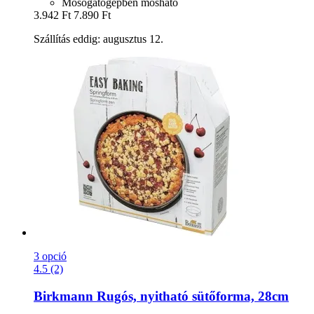
Mosogatógépben mosható
3.942 Ft
7.890 Ft
Szállítás eddig: augusztus 12.
3 opció
4.5 (2)
Birkmann
Rugós, nyitható sütőforma, 28cm