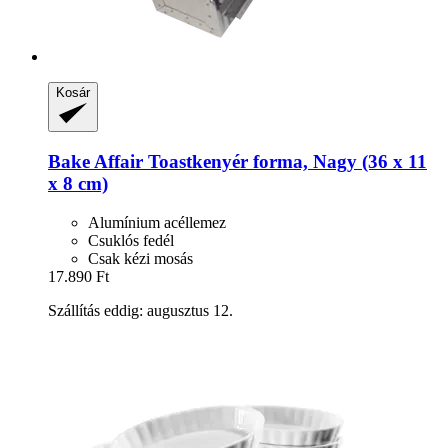
Kosár
Bake Affair
Toastkenyér forma, Nagy (36 x 11
x 8 cm)
Alumínium acéllemez
Csuklós fedél
Csak kézi mosás
17.890 Ft
Szállítás eddig: augusztus 12.