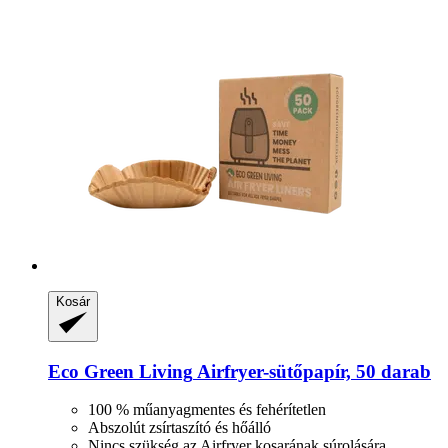
Kosár
Eco Green Living
Airfryer-​sütőpapír, 50 darab
100 % műanyagmentes és fehérítetlen
Abszolút zsírtaszító és hőálló
Nincs szükség az Airfryer kosarának súrolására