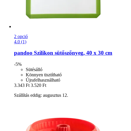
2 opció
4.0 (1)
pandoo
Szilikon sütőszőnyeg, 40 x 30 cm
-5%
Sütésálló
Könnyen tisztítható
Újrafelhasználható
3.343 Ft
3.520 Ft
Szállítás eddig: augusztus 12.