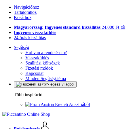
Navigációhoz
Tartalomhoz
Kosárhoz
Magyarország: Ingyenes standard kiszállítás
24.000 Ft-tól
Ingyenes visszaküldés
24 órás kiszállítás
Segítség
Hol van a rendelésem?
Visszaküldés
Szállítási költségek
Fizetési módok
Kapcsolat
Minden Segítség-téma
Több inspiráció
Eredeti Ausztriából
Bejelentkezés