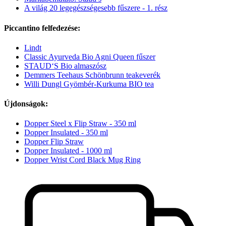
A világ 20 legegészségesebb fűszere - 1. rész
Piccantino felfedezése:
Lindt
Classic Ayurveda Bio Agni Queen fűszer
STAUD‘S Bio almaszósz
Demmers Teehaus Schönbrunn teakeverék
Willi Dungl Gyömbér-Kurkuma BIO tea
Újdonságok:
Dopper Steel x Flip Straw - 350 ml
Dopper Insulated - 350 ml
Dopper Flip Straw
Dopper Insulated - 1000 ml
Dopper Wrist Cord Black Mug Ring