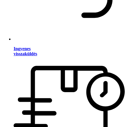
Ingyenes
visszaküldés