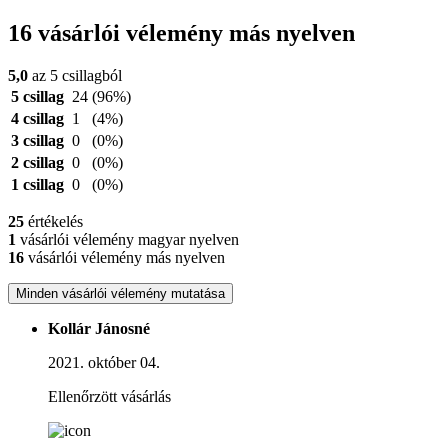
16 vásárlói vélemény más nyelven
5,0
az 5 csillagból
5 csillag
24
(96%)
4 csillag
1
(4%)
3 csillag
0
(0%)
2 csillag
0
(0%)
1 csillag
0
(0%)
25
értékelés
1
vásárlói vélemény magyar nyelven
16
vásárlói vélemény más nyelven
Minden vásárlói vélemény mutatása
Kollár Jánosné
2021. október 04.
Ellenőrzött vásárlás