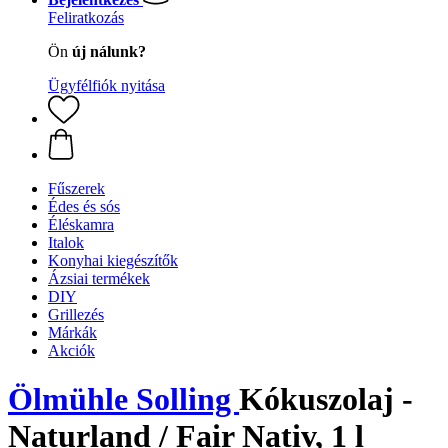
Feliratkozás
Ön
új nálunk?
Ügyfélfiók nyitása
Fűszerek
Édes és sós
Éléskamra
Italok
Konyhai kiegészítők
Ázsiai termékek
DIY
Grillezés
Márkák
Akciók
Ölmühle Solling
Kókuszolaj -
Naturland / Fair Nativ, 1 l