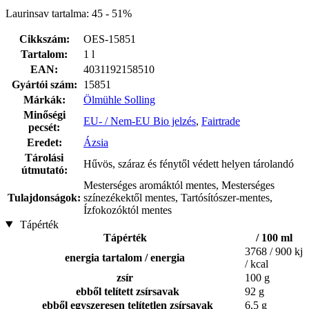
Laurinsav tartalma: 45 - 51%
Cikkszám:
OES-15851
Tartalom:
1 l
EAN:
4031192158510
Gyártói szám:
15851
Márkák:
Ölmühle Solling
Minőségi
EU- / Nem-EU Bio jelzés
,
Fairtrade
pecsét:
Eredet:
Ázsia
Tárolási
Hűvös, száraz és fénytől védett helyen tárolandó
útmutató:
Mesterséges aromáktól mentes, Mesterséges
Tulajdonságok:
színezékektől mentes, Tartósítószer-mentes,
Ízfokozóktól mentes
Tápérték
Tápérték
/ 100 ml
3768 / 900 kj
energia tartalom / energia
/ kcal
zsír
100 g
ebből telített zsírsavak
92 g
ebből egyszeresen telítetlen zsírsavak
6,5 g