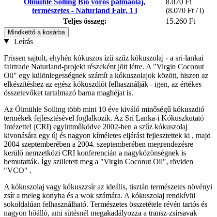
Ölmühle Solling Bio vörös pálmaolaj,
8.070 Ft
természetes - Naturland Fair, 1 l
(8.070 Ft / l)
Teljes összeg:
15.260 Ft
Mindkettő a kosárba
Leírás
Frissen sajtolt, ehyhén kókuszos ízű szűz kókuszolaj - a sri-lankai
fairtrade Naturland-projekt részeként jött létre. A "Virgin Coconut
Oil" egy különlegességnek számít a kókuszolajok között, hiszen az
elkészítéshez az egész kókuszdiót felhasználják - igen, az értékes
összetevőket tartalmazó barna maghéjat is.
Az Ölmühle Solling több mint 10 éve kiváló minőségű kókuszdió
termékek fejlesztésével foglalkozik. Az Srí Lanka-i Kókuszkutató
Intézettel (CRI) együttműködve 2002-ben a szűz kókuszolaj
kivonására egy új és nagyon kíméletes eljárást fejlesztettek ki , majd
2004 szeptemberében a 2004. szeptemberében megrendezésre
kerülő nemzetközi CRI konferencián a nagyközönségnek is
bemutatták. Így született meg a "Virgin Coconut Oil", röviden
"VCO" .
A kókuszolaj vagy kókuszzsír az ideális, tisztán természetes növényi
zsír a meleg konyha és a wok számára. A kókuszolaj rendkívül
sokoldalúan felhasználható. Természetes összetétele révén tartós és
nagyon hőálló, ami sütésnél megakadályozza a transz-zsírsavak