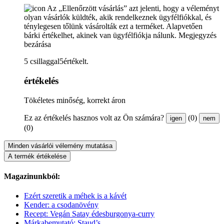
Az „Ellenőrzött vásárlás” azt jelenti, hogy a véleményt
olyan vásárlók küldték, akik rendelkeznek ügyfélfiókkal, és
ténylegesen tőlünk vásárolták ezt a terméket. Alapvetően
bárki értékelhet, akinek van ügyfélfiókja nálunk.
Megjegyzés
bezárása
5 csillaggal5értékelt.
értékelés
Tökéletes minőség, korrekt áron
Ez az értékelés hasznos volt az Ön számára?
(0)
igen
nem
(0)
Minden vásárlói vélemény mutatása
A termék értékelése
Magazinunkból:
Ezért szeretik a méhek is a kávét
Kender: a csodanövény
Recept: Vegán Satay édesburgonya-curry
Márkabemutató: Staud’s