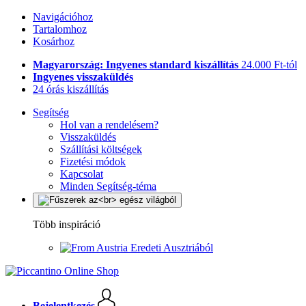
Navigációhoz
Tartalomhoz
Kosárhoz
Magyarország: Ingyenes standard kiszállítás
24.000 Ft-tól
Ingyenes visszaküldés
24 órás kiszállítás
Segítség
Hol van a rendelésem?
Visszaküldés
Szállítási költségek
Fizetési módok
Kapcsolat
Minden Segítség-téma
Több inspiráció
Eredeti Ausztriából
Bejelentkezés