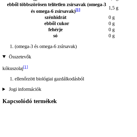
ebből többszörösen telítetlen zsírsavak (omega-3
1,5 g
[1]
és omega-6 zsírsavak)
szénhidrát
0 g
ebből cukor
0 g
fehérje
0 g
só
0 g
(omega-3 és omega-6 zsírsavak)
Összetevők
[1]
kókuszolaj
ellenőrzött biológiai gazdálkodásból
Jogi információk
Kapcsolódó termékek