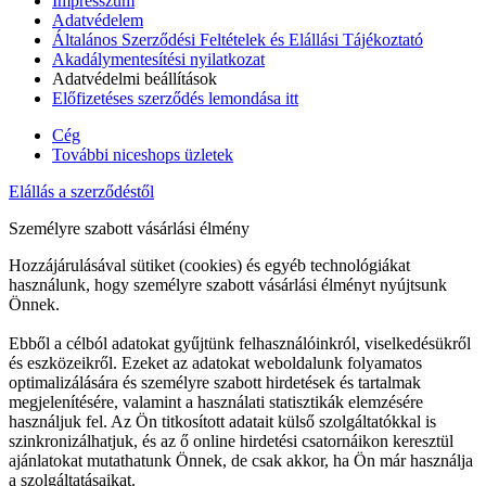
Impresszum
Adatvédelem
Általános Szerződési Feltételek és Elállási Tájékoztató
Akadálymentesítési nyilatkozat
Adatvédelmi beállítások
Előfizetéses szerződés lemondása itt
Cég
További niceshops üzletek
Elállás a szerződéstől
Személyre szabott vásárlási élmény
Hozzájárulásával sütiket (cookies) és egyéb technológiákat
használunk, hogy személyre szabott vásárlási élményt nyújtsunk
Önnek.
Ebből a célból adatokat gyűjtünk felhasználóinkról, viselkedésükről
és eszközeikről. Ezeket az adatokat weboldalunk folyamatos
optimalizálására és személyre szabott hirdetések és tartalmak
megjelenítésére, valamint a használati statisztikák elemzésére
használjuk fel. Az Ön titkosított adatait külső szolgáltatókkal is
szinkronizálhatjuk, és az ő online hirdetési csatornáikon keresztül
ajánlatokat mutathatunk Önnek, de csak akkor, ha Ön már használja
a szolgáltatásaikat.