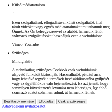
Külső médiatartalom
Ezen szolgáltatások elfogadásával külső szolgáltatók által
tárolt videókat vagy egyéb médiatartalmakat mutathatunk meg
Önnek. Az Ön beleegyezésével az alábbi, harmadik féltől
származó szolgáltatásokat használjuk ezen a weboldalon:
Vimeo, YouTube
Szükséges
Mindig aktív
A technikailag szükséges Cookie-k csak weboldalunk
alapvető funkcióit biztosítják. Használhatók például arra,
hogy lehetővé tegyék a termékek bevásárlókosarába gyűjtését
vagy az ügyfélfiókba való bejelentkezést. Ez azt jelenti, hogy
semmilyen következtetés levonása nem lehetséges, így ebből
származó adatot soha nem adunk át harmadik félnek.
Beállítások mentése
Elfogadás
Csak a szükséges
Adatvédelemi nyilatkozatot