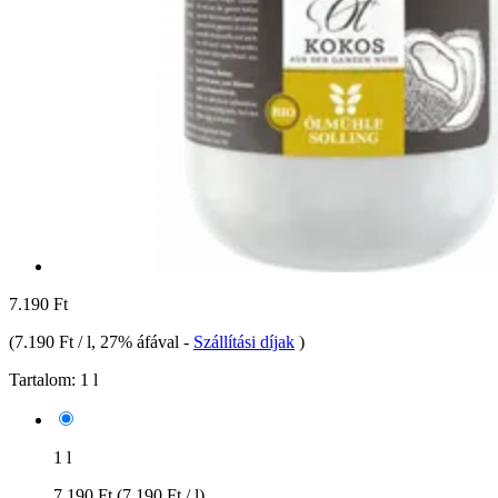
7.190 Ft
(
7.190 Ft / l
, 27% áfával
-
Szállítási díjak
)
Tartalom:
1 l
1 l
7.190 Ft
(7.190 Ft / l)