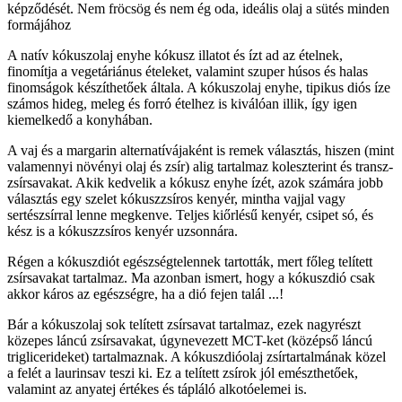
képződését. Nem fröcsög és nem ég oda, ideális olaj a sütés minden
formájához
A natív kókuszolaj enyhe kókusz illatot és ízt ad az ételnek,
finomítja a vegetáriánus ételeket, valamint szuper húsos és halas
finomságok készíthetőek általa. A kókuszolaj enyhe, tipikus diós íze
számos hideg, meleg és forró ételhez is kiválóan illik, így igen
kiemelkedő a konyhában.
A vaj és a margarin alternatívájaként is remek választás, hiszen (mint
valamennyi növényi olaj és zsír) alig tartalmaz koleszterint és transz-
zsírsavakat. Akik kedvelik a kókusz enyhe ízét, azok számára jobb
választás egy szelet kókuszzsíros kenyér, mintha vajjal vagy
sertészsírral lenne megkenve. Teljes kiőrlésű kenyér, csipet só, és
kész is a kókuszzsíros kenyér uzsonnára.
Régen a kókuszdiót egészségtelennek tartották, mert főleg telített
zsírsavakat tartalmaz. Ma azonban ismert, hogy a kókuszdió csak
akkor káros az egészségre, ha a dió fejen talál ...!
Bár a kókuszolaj sok telített zsírsavat tartalmaz, ezek nagyrészt
közepes láncú zsírsavakat, úgynevezett MCT-ket (középső láncú
triglicerideket) tartalmaznak. A kókuszdióolaj zsírtartalmának közel
a felét a laurinsav teszi ki. Ez a telített zsírok jól emészthetőek,
valamint az anyatej értékes és tápláló alkotóelemei is.