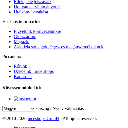
Elfelejtette jelszavát?
Hol van a szállítmányom?
Utalvány beváltása
Hasznos információk
Figyelünk környezetünkre
Glosszárium
Magazin
Ajándékcsomagok céges- és magánszemélyeknek
Piccantino
Rólunk
Üzleteink - nice shops
Kapcsolat
Kövessen minket itt:
Ország / Nyelv változtatás
© 2010-2026
niceshops GmbH
- All rights reserved.