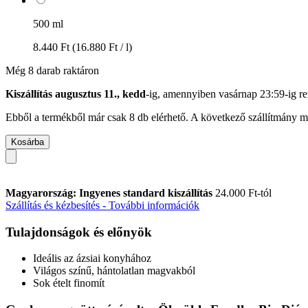
500 ml
8.440 Ft
(16.880 Ft / l)
Még 8 darab raktáron
Kiszállítás augusztus 11., kedd
-ig, amennyiben
vasárnap 23:59-ig
re
Ebből a termékből már csak 8 db elérhető. A következő szállítmány má
Kosárba
Magyarország: Ingyenes standard kiszállítás
24.000 Ft-tól
Szállítás és kézbesítés - További információk
Tulajdonságok és előnyök
Ideális az ázsiai konyhához
Világos színű, hántolatlan magvakból
Sok ételt finomít