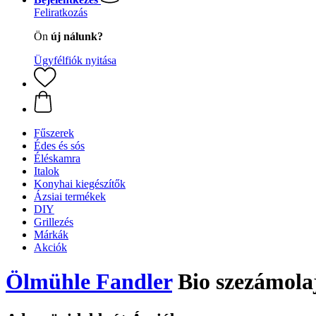
Feliratkozás
Ön
új nálunk?
Ügyfélfiók nyitása
Fűszerek
Édes és sós
Éléskamra
Italok
Konyhai kiegészítők
Ázsiai termékek
DIY
Grillezés
Márkák
Akciók
Ölmühle Fandler
Bio szezámola