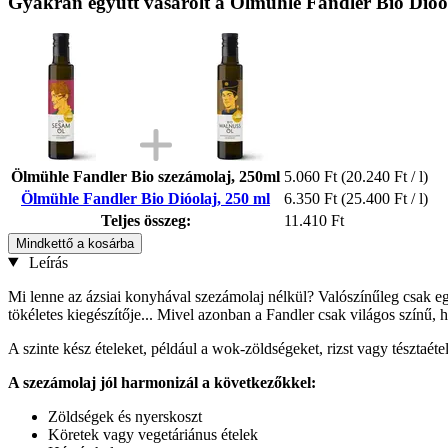
Gyakran együtt vásárolt a Ölmühle Fandler Bio Dióo
Ölmühle Fandler Bio szezámolaj, 250ml
5.060 Ft
(20.240 Ft / l)
Ölmühle Fandler Bio Dióolaj, 250 ml
6.350 Ft
(25.400 Ft / l)
Teljes összeg:
11.410 Ft
Mindkettő a kosárba
Leírás
Mi lenne az ázsiai konyhával szezámolaj nélkül? Valószínűleg csak egy 
tökéletes kiegészítője... Mivel azonban a Fandler csak világos színű, 
A szinte kész ételeket, például a wok-zöldségeket, rizst vagy tésztaétel
A szezámolaj jól harmonizál a következőkkel:
Zöldségek és nyerskoszt
Köretek vagy vegetáriánus ételek