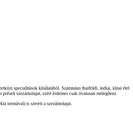
özi specialitások kínálatából. Számtalan thaiföldi, indiai, kínai étel
en préselt szezámolajat, ezért érdemes csak óvatosan melegíteni.
kla tormával) is szereti a szezámolajat.