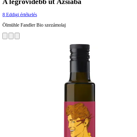
A legrövidebb út Ázsiába
8 Eddigi értékelés
Ölmühle Fandler Bio szezámolaj