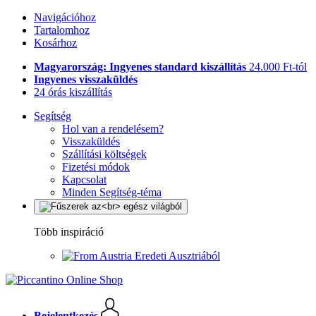
Navigációhoz
Tartalomhoz
Kosárhoz
Magyarország: Ingyenes standard kiszállítás
24.000 Ft-tól
Ingyenes visszaküldés
24 órás kiszállítás
Segítség
Hol van a rendelésem?
Visszaküldés
Szállítási költségek
Fizetési módok
Kapcsolat
Minden Segítség-téma
Több inspiráció
Eredeti Ausztriából
Bejelentkezés