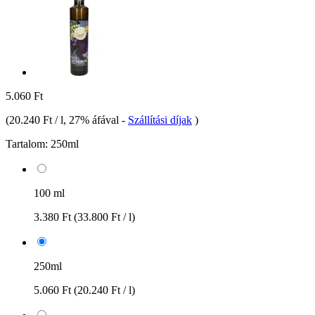
5.060 Ft
(
20.240 Ft / l
, 27% áfával
-
Szállítási díjak
)
Tartalom:
250ml
100 ml
3.380 Ft
(33.800 Ft / l)
250ml
5.060 Ft
(20.240 Ft / l)