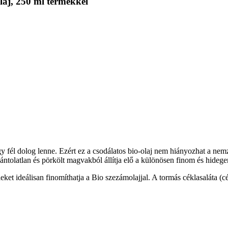
laj, 250 ml termékkel
fél dolog lenne. Ezért ez a csodálatos bio-olaj nem hiányozhat a nemzetk
hántolatlan és pörkölt magvakból állítja elő a különösen finom és hideg
eket ideálisan finomíthatja a Bio szezámolajjal. A tormás céklasaláta (cé