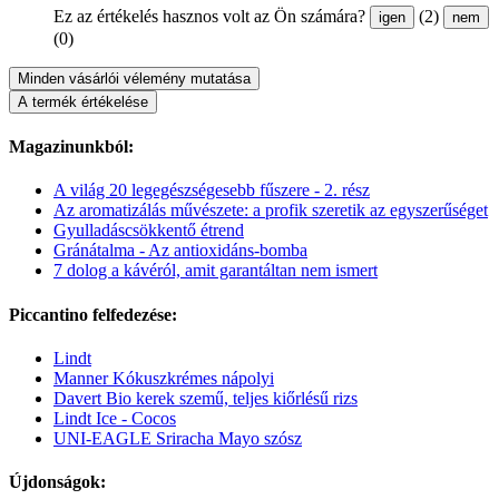
Ez az értékelés hasznos volt az Ön számára?
(2)
igen
nem
(0)
Minden vásárlói vélemény mutatása
A termék értékelése
Magazinunkból:
A világ 20 legegészségesebb fűszere - 2. rész
Az aromatizálás művészete: a profik szeretik az egyszerűséget
Gyulladáscsökkentő étrend
Gránátalma - Az antioxidáns-bomba
7 dolog a kávéról, amit garantáltan nem ismert
Piccantino felfedezése:
Lindt
Manner Kókuszkrémes nápolyi
Davert Bio kerek szemű, teljes kiőrlésű rizs
Lindt Ice - Cocos
UNI-EAGLE Sriracha Mayo szósz
Újdonságok: