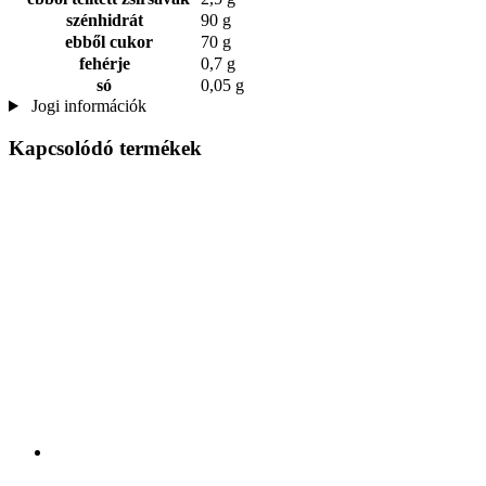
szénhidrát
90 g
ebből cukor
70 g
fehérje
0,7 g
só
0,05 g
Jogi információk
Kapcsolódó termékek