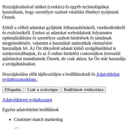
Hozzájárulásával sütiket (cookies) és egyéb technológiákat
használunk, hogy személyre szabott vásárlási élményt nyújtsunk
Önnek.
Ebből a célból adatokat gyűjtünk felhasználóinkról, viselkedésükről
és eszközeikről. Ezeket az adatokat weboldalunk folyamatos
optimalizálására és személyre szabott hirdetések és tartalmak
megjelenítésére, valamint a használati statisztikák elemzésére
használjuk fel. Az Ön titkosított adatait külső szolgáltatókkal is
szinkronizálhatjuk, és az ő online hirdetési csatornáikon keresztül
ajánlatokat mutathatunk Önnek, de csak akkor, ha Ön már használja
a szolgáltatásaikat.
Hozzájárulása előtt tájékozódjon a beállításoknál és
Adatvédelmi
nyilatkozatunkban.
.
Elfogadás
Csak a szükséges
Beállítások módosítása
Adatvédelemi nyilatkozatot
Egyéni adatvédelmi beállítások
Customer match marketing