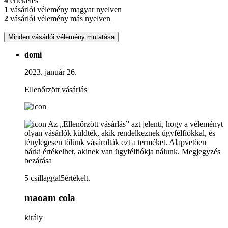
4
értékelés
1
vásárlói vélemény magyar nyelven
2
vásárlói vélemény más nyelven
Minden vásárlói vélemény mutatása
domi
2023. január 26.
Ellenőrzött vásárlás
Az „Ellenőrzött vásárlás” azt jelenti, hogy a véleményt
olyan vásárlók küldték, akik rendelkeznek ügyfélfiókkal, és
ténylegesen tőlünk vásárolták ezt a terméket. Alapvetően
bárki értékelhet, akinek van ügyfélfiókja nálunk.
Megjegyzés
bezárása
5 csillaggal5értékelt.
maoam cola
király