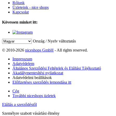
Rólunk
Üzleteink - nice shops
Kapcsolat
Kövessen minket itt:
Ország / Nyelv változtatás
© 2010-2026
niceshops GmbH
- All rights reserved.
Impresszum
Adatvédelem
Általános Szerződési Feltételek és Elállási Tájékoztató
Akadálymentesítési nyilatkozat
Adatvédelmi beállítások
Előfizetéses szerződés lemondása itt
Cég
További niceshops üzletek
Elállás a szerződéstől
Személyre szabott vásárlási élmény