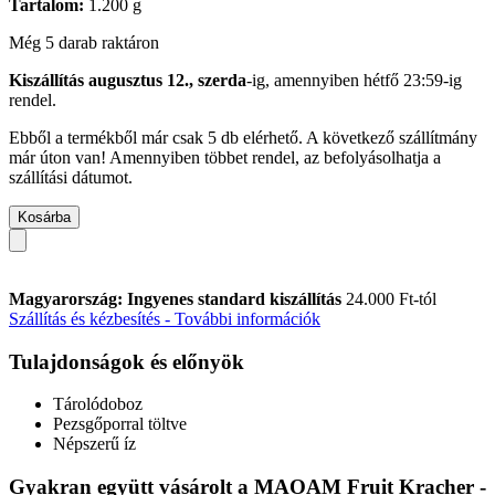
Tartalom:
1.200 g
Még 5 darab raktáron
Kiszállítás augusztus 12., szerda
-ig, amennyiben
hétfő 23:59-ig
rendel.
Ebből a termékből már csak 5 db elérhető. A következő szállítmány
már úton van! Amennyiben többet rendel, az befolyásolhatja a
szállítási dátumot.
Kosárba
Magyarország: Ingyenes standard kiszállítás
24.000 Ft-tól
Szállítás és kézbesítés - További információk
Tulajdonságok és előnyök
Tárolódoboz
Pezsgőporral töltve
Népszerű íz
Gyakran együtt vásárolt a MAOAM Fruit Kracher -