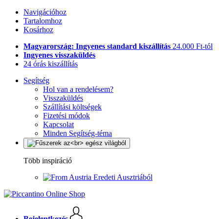
Navigációhoz
Tartalomhoz
Kosárhoz
Magyarország: Ingyenes standard kiszállítás
24.000 Ft-tól
Ingyenes visszaküldés
24 órás kiszállítás
Segítség
Hol van a rendelésem?
Visszaküldés
Szállítási költségek
Fizetési módok
Kapcsolat
Minden Segítség-téma
Több inspiráció
Eredeti Ausztriából
Bejelentkezés