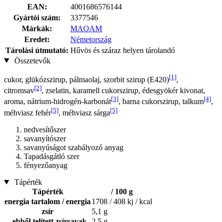
EAN:
4001686576144
Gyártói szám:
3377546
Márkák:
MAOAM
Eredet:
Németország
Tárolási útmutató:
Hűvös és száraz helyen tárolandó
Összetevők
[1]
cukor, glükózszirup, pálmaolaj, szorbit szirup (E420)
,
[2]
citromsav
, zselatin, karamell cukorszirup, édesgyökér kivonat,
[3]
[4]
aroma, nátrium-hidrogén-karbonát
, barna cukorszirup, talkum
,
[5]
[5]
méhviasz fehér
, méhviasz sárga
nedvesítőszer
savanyítószer
savanyúságot szabályozó anyag
Tapadásgátló szer
fényezőanyag
Tápérték
Tápérték
/ 100 g
energia tartalom / energia
1708 / 408 kj / kcal
zsír
5,1 g
ebből telített zsírsavak
2,5 g