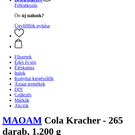
Feliratkozás
Ön
új nálunk?
Ügyfélfiók nyitása
Fűszerek
Édes és sós
Éléskamra
Italok
Konyhai kiegészítők
Ázsiai termékek
DIY
Grillezés
Márkák
Akciók
MAOAM
Cola Kracher - 265
darab, 1.200 g