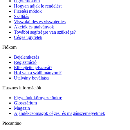
Ügyfélfiókom
Hogyan adjak le rendelést
Fizetési módok
Szállítás
Visszaküldés és visszatérítés
Akciók és utalványok
További segítségre van szüksége?
Céges ügyfelek
Fiókom
Bejelentkezés
Regisztráció
Elfelejtette jelszavát?
Hol van a szállítmányom?
Utalvány beváltása
Hasznos információk
Figyelünk környezetünkre
Glosszárium
Magazin
Ajándékcsomagok céges- és magánszemélyeknek
Piccantino