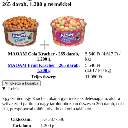
265 darab, 1.200 g termékkel
MAOAM Cola Kracher - 265 darab,
5.540 Ft
(4.617 Ft /
1.200 g
kg)
MAOAM Fruit Kracher - 265 darab,
5.540 Ft
1.200 g
(4.617 Ft / kg)
Teljes összeg:
11.080 Ft
Mindkettő a kosárba
Leírás
Egyszerűen egy Kracher, akár a gyermeke születésnapjára, akár a
szilveszteri partira: a nagy tárolódobozban összesen 265 darab, cola
ízű, pezsgőporral töltött, olvadó cukorka található.
Cikkszám:
TG-3377546
Tartalom:
1.200 g