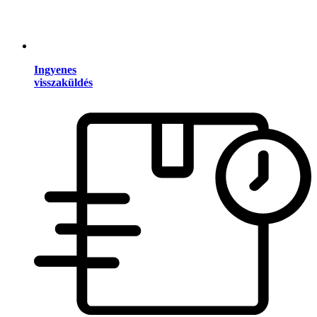
Ingyenes
visszaküldés