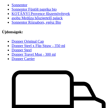
Sonnentor
Sonnentor Füstölt paprika bio
KOTÁNYI Provence fűszernövények
asobu Medúza hőszigetelő palack
Sonnentor Rózsabors, egész Bio
Újdonságok:
Dopper Original Cap
Dopper Steel x Flip Straw - 350 ml
Dopper Steel
Dopper Travel Mug - 300 ml
Dopper Carrier