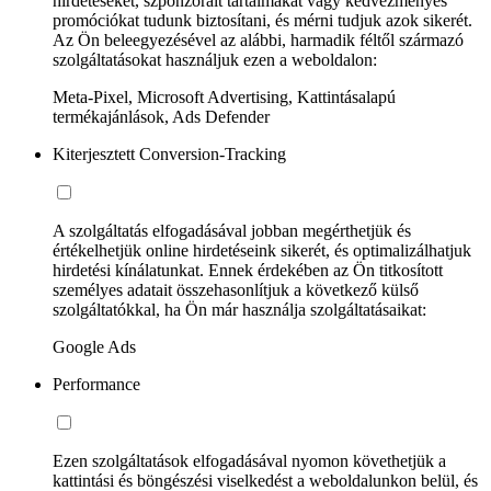
hirdetéseket, szponzorált tartalmakat vagy kedvezményes
promóciókat tudunk biztosítani, és mérni tudjuk azok sikerét.
Az Ön beleegyezésével az alábbi, harmadik féltől származó
szolgáltatásokat használjuk ezen a weboldalon:
Meta-Pixel, Microsoft Advertising, Kattintásalapú
termékajánlások, Ads Defender
Kiterjesztett Conversion-Tracking
A szolgáltatás elfogadásával jobban megérthetjük és
értékelhetjük online hirdetéseink sikerét, és optimalizálhatjuk
hirdetési kínálatunkat. Ennek érdekében az Ön titkosított
személyes adatait összehasonlítjuk a következő külső
szolgáltatókkal, ha Ön már használja szolgáltatásaikat:
Google Ads
Performance
Ezen szolgáltatások elfogadásával nyomon követhetjük a
kattintási és böngészési viselkedést a weboldalunkon belül, és