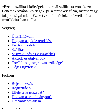
*Ezek a szállítási költségek a normál szállításra vonatkoznak.
Lehetnek további költségek, pl. a termékek súlya, mérete vagy
tulajdonságai miatt. Ezeket az információkat közvetlenül a
termékleírásban találja.
Segítség
Ügyfélfiókom
Hogyan adjak le rendelést
Fizetési módok
Szállítás
Visszaküldés és visszatérítés
Akciók és utalványok
További segítségre van szüksége?
Céges ügyfelek
Fiókom
Bejelentkezés
Regisztráció
Elfelejtette jelszavát?
Hol van a szállítmányom?
Utalvány beváltása