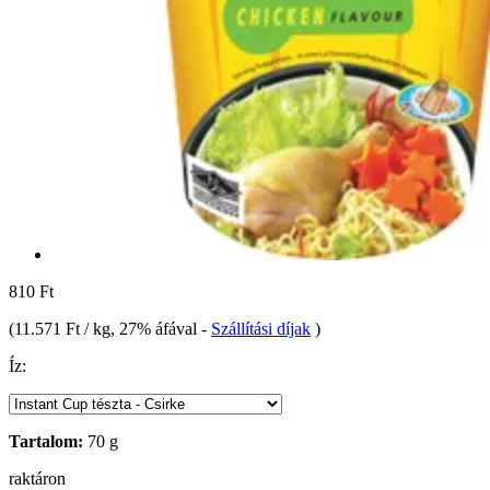
810 Ft
(
11.571 Ft / kg
, 27% áfával
-
Szállítási díjak
)
Íz:
Tartalom:
70 g
raktáron