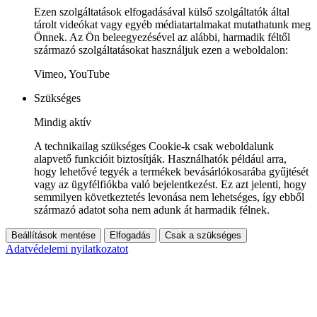
Ezen szolgáltatások elfogadásával külső szolgáltatók által
tárolt videókat vagy egyéb médiatartalmakat mutathatunk meg
Önnek. Az Ön beleegyezésével az alábbi, harmadik féltől
származó szolgáltatásokat használjuk ezen a weboldalon:
Vimeo, YouTube
Szükséges
Mindig aktív
A technikailag szükséges Cookie-k csak weboldalunk
alapvető funkcióit biztosítják. Használhatók például arra,
hogy lehetővé tegyék a termékek bevásárlókosarába gyűjtését
vagy az ügyfélfiókba való bejelentkezést. Ez azt jelenti, hogy
semmilyen következtetés levonása nem lehetséges, így ebből
származó adatot soha nem adunk át harmadik félnek.
Beállítások mentése
Elfogadás
Csak a szükséges
Adatvédelemi nyilatkozatot