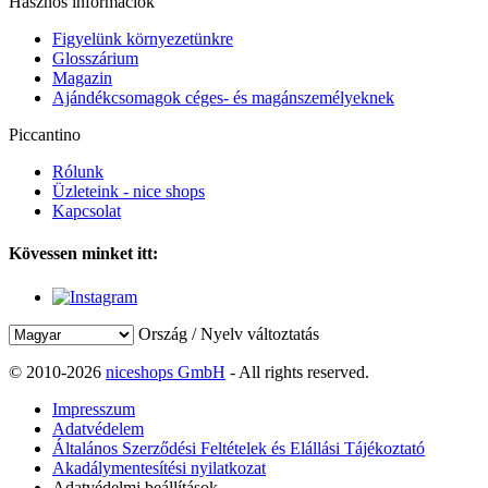
Hasznos információk
Figyelünk környezetünkre
Glosszárium
Magazin
Ajándékcsomagok céges- és magánszemélyeknek
Piccantino
Rólunk
Üzleteink - nice shops
Kapcsolat
Kövessen minket itt:
Ország / Nyelv változtatás
© 2010-2026
niceshops GmbH
- All rights reserved.
Impresszum
Adatvédelem
Általános Szerződési Feltételek és Elállási Tájékoztató
Akadálymentesítési nyilatkozat
Adatvédelmi beállítások