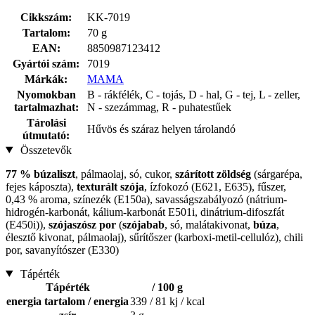
Cikkszám:
KK-7019
Tartalom:
70 g
EAN:
8850987123412
Gyártói szám:
7019
Márkák:
MAMA
Nyomokban
B - rákfélék, C - tojás, D - hal, G - tej, L - zeller,
tartalmazhat:
N - szezámmag, R - puhatestűek
Tárolási
Hűvös és száraz helyen tárolandó
útmutató:
Összetevők
77 % búzaliszt
, pálmaolaj, só, cukor,
szárított zöldség
(sárgarépa,
fejes káposzta),
texturált szója
, ízfokozó (E621, E635), fűszer,
0,43 % aroma, színezék (E150a), savasságszabályozó (nátrium-
hidrogén-karbonát, kálium-karbonát E501i, dinátrium-difoszfát
(E450i)),
szójaszósz por
(
szójabab
, só, malátakivonat,
búza
,
élesztő kivonat, pálmaolaj), sűrítőszer (karboxi-metil-cellulóz), chili
por, savanyítószer (E330)
Tápérték
Tápérték
/ 100 g
energia tartalom / energia
339 / 81 kj / kcal