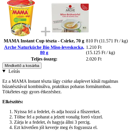
MAMA Instant Cup tészta - Csirke, 70 g
810 Ft
(11.571 Ft / kg)
Arche Naturküche Bio Miso-leveskocka,
1.210 Ft
80 g
(15.125 Ft / kg)
Teljes összeg:
2.020 Ft
Mindkettő a kosárba
Leírás
Ez a MAMA Instant tészta lágy csirke alaplevet kínál rugalmas
búzatésztával kombinálva, praktikus poharas formátumban.
Tökéletes egy gyors étkezéshez.
Elkészítés:
Nyissa fel a fedelet, és adja hozzá a fűszereket.
Töltse fel a poharat a jelzett vonalig forró vízzel.
Zárja le a fedelet, és hagyja állni 3 percig.
Ezt követően jól keverje meg és fogyassza el.