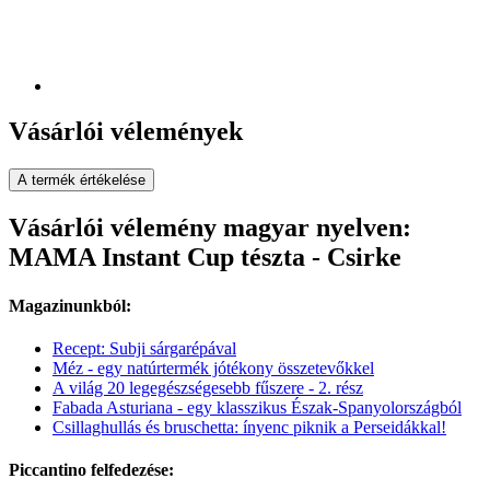
Vásárlói vélemények
A termék értékelése
Vásárlói vélemény magyar nyelven:
MAMA Instant Cup tészta - Csirke
Magazinunkból:
Recept: Subji sárgarépával
Méz - egy natúrtermék jótékony összetevőkkel
A világ 20 legegészségesebb fűszere - 2. rész
Fabada Asturiana - egy klasszikus Észak-Spanyolországból
Csillaghullás és bruschetta: ínyenc piknik a Perseidákkal!
Piccantino felfedezése: