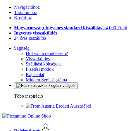
Navigációhoz
Tartalomhoz
Kosárhoz
Magyarország: Ingyenes standard kiszállítás
24.000 Ft-tól
Ingyenes visszaküldés
24 órás kiszállítás
Segítség
Hol van a rendelésem?
Visszaküldés
Szállítási költségek
Fizetési módok
Kapcsolat
Minden Segítség-téma
Több inspiráció
Eredeti Ausztriából
Bejelentkezés