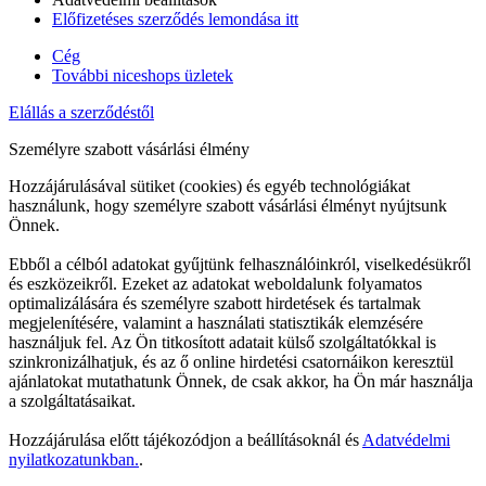
Előfizetéses szerződés lemondása itt
Cég
További niceshops üzletek
Elállás a szerződéstől
Személyre szabott vásárlási élmény
Hozzájárulásával sütiket (cookies) és egyéb technológiákat
használunk, hogy személyre szabott vásárlási élményt nyújtsunk
Önnek.
Ebből a célból adatokat gyűjtünk felhasználóinkról, viselkedésükről
és eszközeikről. Ezeket az adatokat weboldalunk folyamatos
optimalizálására és személyre szabott hirdetések és tartalmak
megjelenítésére, valamint a használati statisztikák elemzésére
használjuk fel. Az Ön titkosított adatait külső szolgáltatókkal is
szinkronizálhatjuk, és az ő online hirdetési csatornáikon keresztül
ajánlatokat mutathatunk Önnek, de csak akkor, ha Ön már használja
a szolgáltatásaikat.
Hozzájárulása előtt tájékozódjon a beállításoknál és
Adatvédelmi
nyilatkozatunkban.
.