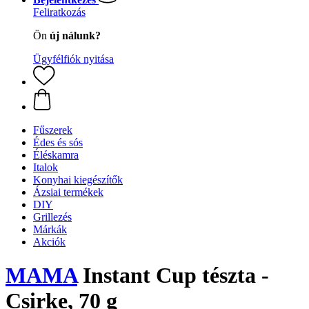
Feliratkozás
Ön
új nálunk?
Ügyfélfiók nyitása
Fűszerek
Édes és sós
Éléskamra
Italok
Konyhai kiegészítők
Ázsiai termékek
DIY
Grillezés
Márkák
Akciók
MAMA
Instant Cup tészta -
Csirke, 70 g