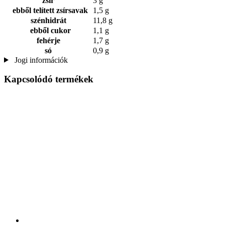
zsír
3 g
ebből telített zsírsavak
1,5 g
szénhidrát
11,8 g
ebből cukor
1,1 g
fehérje
1,7 g
só
0,9 g
Jogi információk
Kapcsolódó termékek