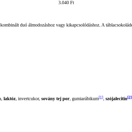
3.040 Ft
 kombinált duó álmodozáshoz vagy kikapcsolódáshoz. A táblacsokoládé 
[1]
[2]
a,
laktóz
, invertcukor,
sovány tej por
, gumiarábikum
,
szójalecitin