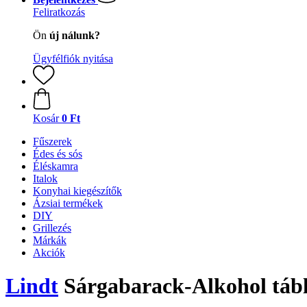
Feliratkozás
Ön
új nálunk?
Ügyfélfiók nyitása
Kosár
0 Ft
Fűszerek
Édes és sós
Éléskamra
Italok
Konyhai kiegészítők
Ázsiai termékek
DIY
Grillezés
Márkák
Akciók
Lindt
Sárgabarack-Alkohol tábl