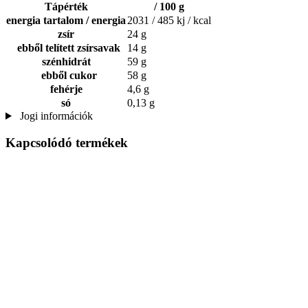
Tápérték
/ 100 g
energia tartalom / energia
2031 / 485 kj / kcal
zsír
24 g
ebből telített zsírsavak
14 g
szénhidrát
59 g
ebből cukor
58 g
fehérje
4,6 g
só
0,13 g
Jogi információk
Kapcsolódó termékek