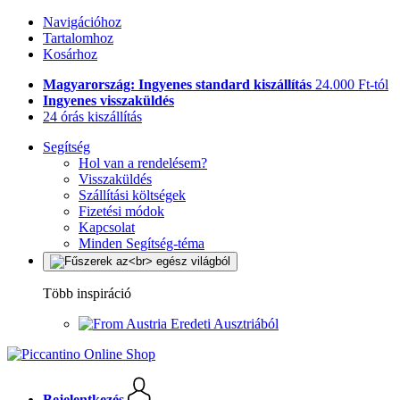
Navigációhoz
Tartalomhoz
Kosárhoz
Magyarország: Ingyenes standard kiszállítás
24.000 Ft-tól
Ingyenes visszaküldés
24 órás kiszállítás
Segítség
Hol van a rendelésem?
Visszaküldés
Szállítási költségek
Fizetési módok
Kapcsolat
Minden Segítség-téma
Több inspiráció
Eredeti Ausztriából
Bejelentkezés