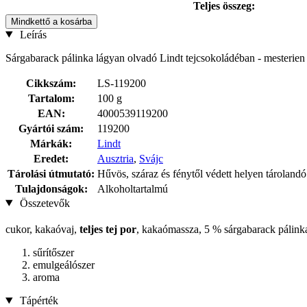
Teljes összeg:
Mindkettő a kosárba
Leírás
Sárgabarack pálinka lágyan olvadó Lindt tejcsokoládéban - mesterien
Cikkszám:
LS-119200
Tartalom:
100 g
EAN:
4000539119200
Gyártói szám:
119200
Márkák:
Lindt
Eredet:
Ausztria
,
Svájc
Tárolási útmutató:
Hűvös, száraz és fénytől védett helyen tárolandó
Tulajdonságok:
Alkoholtartalmú
Összetevők
cukor, kakaóvaj,
teljes tej por
, kakaómassza, 5 % sárgabarack pálink
sűrítőszer
emulgeálószer
aroma
Tápérték