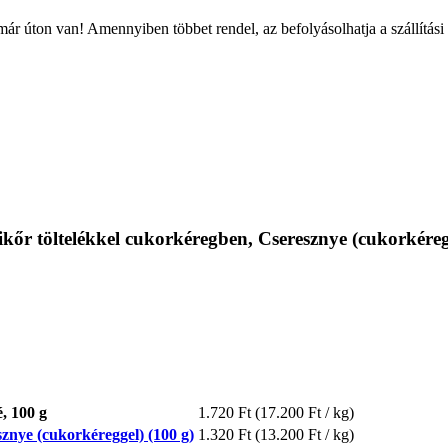
ár úton van! Amennyiben többet rendel, az befolyásolhatja a szállítási
kőr töltelékkel cukorkéregben, Cseresznye (cukorkéreg
, 100 g
1.720 Ft
(17.200 Ft / kg)
znye (cukorkéreggel) (100 g)
1.320 Ft
(13.200 Ft / kg)