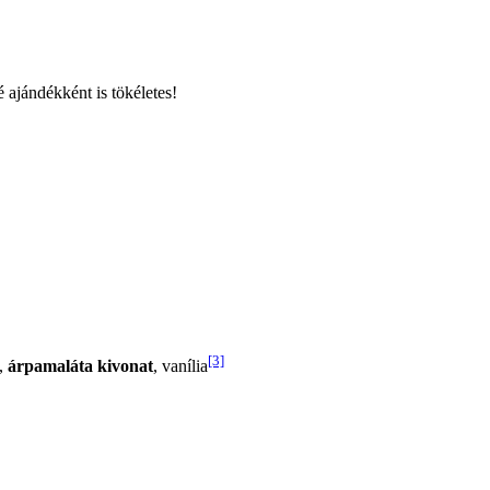
ajándékként is tökéletes!
[3]
,
árpamaláta kivonat
, vanília