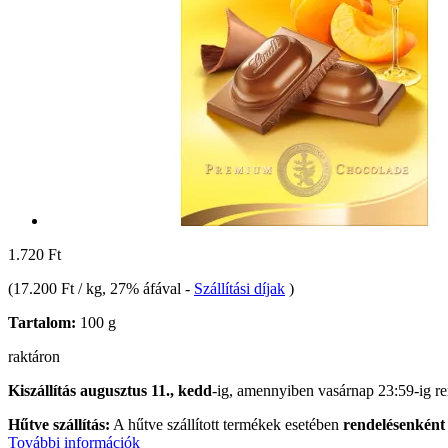
1.720 Ft
(
17.200 Ft / kg
, 27% áfával
-
Szállítási díjak
)
Tartalom:
100 g
raktáron
Kiszállítás augusztus 11., kedd
-ig, amennyiben
vasárnap 23:59-ig
re
Hűtve szállítás:
A hűtve szállított termékek esetében
rendelésenként 
További információk