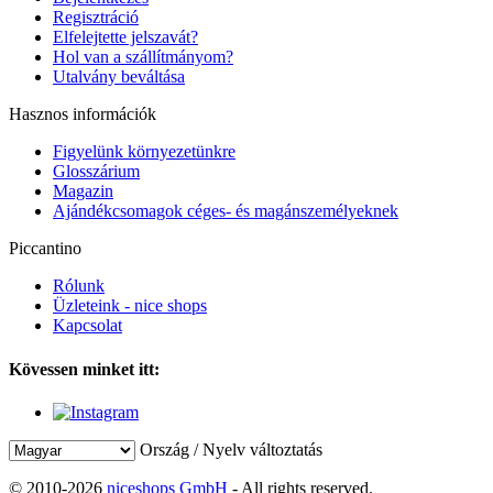
Regisztráció
Elfelejtette jelszavát?
Hol van a szállítmányom?
Utalvány beváltása
Hasznos információk
Figyelünk környezetünkre
Glosszárium
Magazin
Ajándékcsomagok céges- és magánszemélyeknek
Piccantino
Rólunk
Üzleteink - nice shops
Kapcsolat
Kövessen minket itt:
Ország / Nyelv változtatás
© 2010-2026
niceshops GmbH
- All rights reserved.