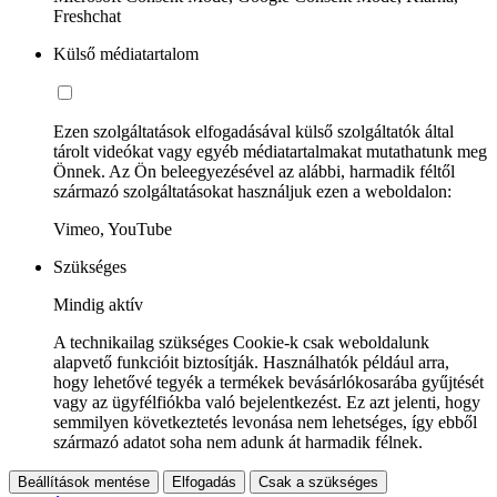
Freshchat
Külső médiatartalom
Ezen szolgáltatások elfogadásával külső szolgáltatók által
tárolt videókat vagy egyéb médiatartalmakat mutathatunk meg
Önnek. Az Ön beleegyezésével az alábbi, harmadik féltől
származó szolgáltatásokat használjuk ezen a weboldalon:
Vimeo, YouTube
Szükséges
Mindig aktív
A technikailag szükséges Cookie-k csak weboldalunk
alapvető funkcióit biztosítják. Használhatók például arra,
hogy lehetővé tegyék a termékek bevásárlókosarába gyűjtését
vagy az ügyfélfiókba való bejelentkezést. Ez azt jelenti, hogy
semmilyen következtetés levonása nem lehetséges, így ebből
származó adatot soha nem adunk át harmadik félnek.
Beállítások mentése
Elfogadás
Csak a szükséges