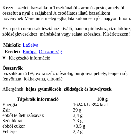
Kézzel szedett bazsalikom Toszkánából - aromás pesto, amelytől
összefut a nyál a szájában! A csodálatos illatú bazsalikom
növénynek Maremma meleg éghajlata különösen jó - nagyon finom.
Ez a pesto nem csak tésztához kiváló, hanem pirítoshoz, rizottókhoz,
zöldséglevesekhez, mártásként vagy saláta szószhoz. Kísérletezzen!
Márkák:
LaSelva
Eredet:
Európa
,
Olaszország
Kiegészítő információ
Összetvők
bazsalikom 51%, extra szűz olívaolaj, burgonya pehely, tengeri só,
fenyőmag, fokhagyma, citromlé
Allergének:
héjas gyümölcsök, zöldségek és hüvelyesek
Tápérték információ
100 g
Energia
1624 kJ / 394 kcal
Zsír
39 g
ebből telített zsírsavak
3,4 g
Szénhidrát
7,3 g
ebből cukor
<0,5 g
Fehérje
2,2 g