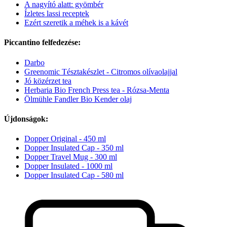
A nagyító alatt: gyömbér
Ízletes lassi receptek
Ezért szeretik a méhek is a kávét
Piccantino felfedezése:
Darbo
Greenomic Tésztakészlet - Citromos olívaolajjal
Jó közérzet tea
Herbaria Bio French Press tea - Rózsa-Menta
Ölmühle Fandler Bio Kender olaj
Újdonságok:
Dopper Original - 450 ml
Dopper Insulated Cap - 350 ml
Dopper Travel Mug - 300 ml
Dopper Insulated - 1000 ml
Dopper Insulated Cap - 580 ml