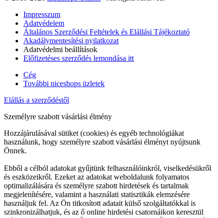
Impresszum
Adatvédelem
Általános Szerződési Feltételek és Elállási Tájékoztató
Akadálymentesítési nyilatkozat
Adatvédelmi beállítások
Előfizetéses szerződés lemondása itt
Cég
További niceshops üzletek
Elállás a szerződéstől
Személyre szabott vásárlási élmény
Hozzájárulásával sütiket (cookies) és egyéb technológiákat
használunk, hogy személyre szabott vásárlási élményt nyújtsunk
Önnek.
Ebből a célból adatokat gyűjtünk felhasználóinkról, viselkedésükről
és eszközeikről. Ezeket az adatokat weboldalunk folyamatos
optimalizálására és személyre szabott hirdetések és tartalmak
megjelenítésére, valamint a használati statisztikák elemzésére
használjuk fel. Az Ön titkosított adatait külső szolgáltatókkal is
szinkronizálhatjuk, és az ő online hirdetési csatornáikon keresztül