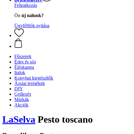
Feliratkozás
Ön
új nálunk?
Ügyfélfiók nyitása
Fűszerek
Édes és sós
Éléskamra
Italok
Konyhai kiegészítők
Ázsiai termékek
DIY
Grillezés
Márkák
Akciók
LaSelva
Pesto toscano