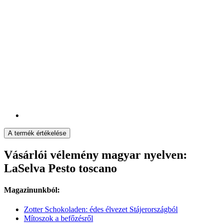
A termék értékelése
Vásárlói vélemény magyar nyelven:
LaSelva Pesto toscano
Magazinunkból:
Zotter Schokoladen: édes élvezet Stájerországból
Mítoszok a befőzésről