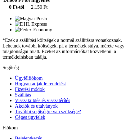
24.000 Ft-tól
Ingyenes*
0 Ft-tól
2.150 Ft
*Ezek a szállítási költségek a normál szállításra vonatkoznak.
Lehetnek további költségek, pl. a termékek súlya, mérete vagy
tulajdonságai miatt. Ezeket az információkat közvetlenül a
termékleírásban találja.
Segítség
Ügyfélfiókom
Hogyan adjak le rendelést
Fizetési módok
Szállítás
Visszaküldés és visszatérítés
Akciók és utalványok
További segítségre van szüksége?
Céges ügyfelek
Fiókom
Bejelentkezés