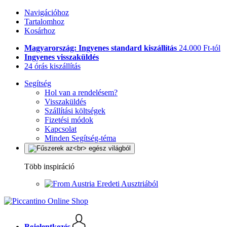
Navigációhoz
Tartalomhoz
Kosárhoz
Magyarország: Ingyenes standard kiszállítás
24.000 Ft-tól
Ingyenes visszaküldés
24 órás kiszállítás
Segítség
Hol van a rendelésem?
Visszaküldés
Szállítási költségek
Fizetési módok
Kapcsolat
Minden Segítség-téma
Több inspiráció
Eredeti Ausztriából
Bejelentkezés