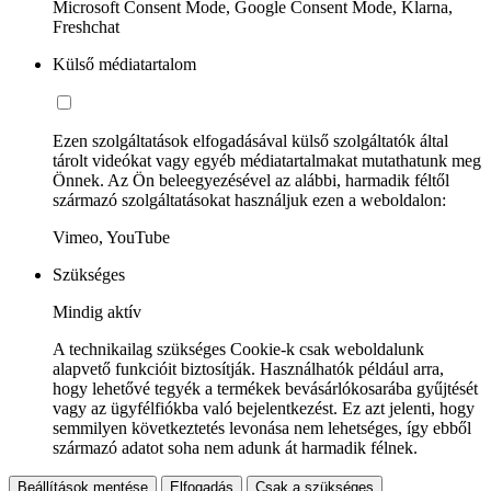
Microsoft Consent Mode, Google Consent Mode, Klarna,
Freshchat
Külső médiatartalom
Ezen szolgáltatások elfogadásával külső szolgáltatók által
tárolt videókat vagy egyéb médiatartalmakat mutathatunk meg
Önnek. Az Ön beleegyezésével az alábbi, harmadik féltől
származó szolgáltatásokat használjuk ezen a weboldalon:
Vimeo, YouTube
Szükséges
Mindig aktív
A technikailag szükséges Cookie-k csak weboldalunk
alapvető funkcióit biztosítják. Használhatók például arra,
hogy lehetővé tegyék a termékek bevásárlókosarába gyűjtését
vagy az ügyfélfiókba való bejelentkezést. Ez azt jelenti, hogy
semmilyen következtetés levonása nem lehetséges, így ebből
származó adatot soha nem adunk át harmadik félnek.
Beállítások mentése
Elfogadás
Csak a szükséges