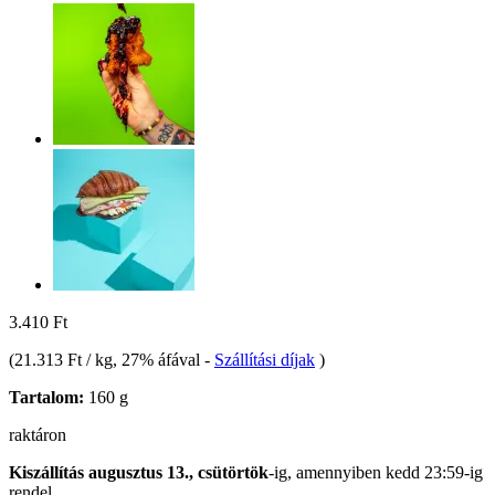
3.410 Ft
(
21.313 Ft / kg
, 27% áfával
-
Szállítási díjak
)
Tartalom:
160 g
raktáron
Kiszállítás augusztus 13., csütörtök
-ig, amennyiben
kedd 23:59-ig
rendel.