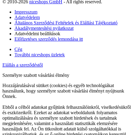
© 2010-2026
niceshops GmbH
- All rights reserved.
Impresszum
Adatvédelem
Általános Szerződési Feltételek és Elállási Tájékoztató
Akadálymentesítési nyilatkozat
Adatvédelmi beállítások
Előfizetéses szerződés lemondása itt
Cég
További niceshops üzletek
Elállás a szerződéstől
Személyre szabott vásárlási élmény
Hozzájárulásával sütiket (cookies) és egyéb technológiákat
használunk, hogy személyre szabott vásárlási élményt nyújtsunk
Önnek.
Ebből a célból adatokat gyűjtünk felhasználóinkról, viselkedésükről
és eszközeikről. Ezeket az adatokat weboldalunk folyamatos
optimalizálására és személyre szabott hirdetések és tartalmak
megjelenítésére, valamint a használati statisztikák elemzésére
használjuk fel. Az Ön titkosított adatait külső szolgáltatókkal is
szinkronizálhatjuk, és az ő online hirdetési csatornáikon keresztül