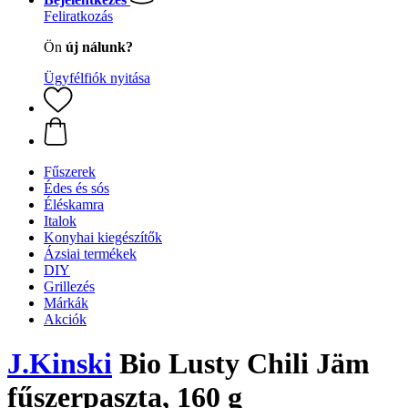
Feliratkozás
Ön
új nálunk?
Ügyfélfiók nyitása
Fűszerek
Édes és sós
Éléskamra
Italok
Konyhai kiegészítők
Ázsiai termékek
DIY
Grillezés
Márkák
Akciók
J.Kinski
Bio Lusty Chili Jäm
fűszerpaszta, 160 g