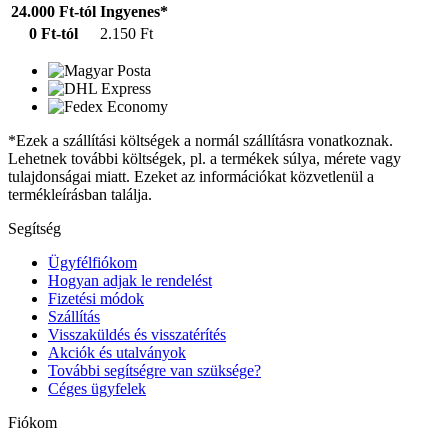
24.000 Ft-tól
Ingyenes*
0 Ft-tól
2.150 Ft
*Ezek a szállítási költségek a normál szállításra vonatkoznak.
Lehetnek további költségek, pl. a termékek súlya, mérete vagy
tulajdonságai miatt. Ezeket az információkat közvetlenül a
termékleírásban találja.
Segítség
Ügyfélfiókom
Hogyan adjak le rendelést
Fizetési módok
Szállítás
Visszaküldés és visszatérítés
Akciók és utalványok
További segítségre van szüksége?
Céges ügyfelek
Fiókom