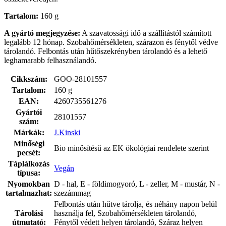
Tartalom:
160 g
A gyártó megjegyzése:
A szavatossági idő a szállítástól számított
legalább 12 hónap. Szobahőmérsékleten, szárazon és fénytől védve
tárolandó. Felbontás után hűtőszekrényben tárolandó és a lehető
leghamarabb felhasználandó.
Cikkszám:
GOO-28101557
Tartalom:
160 g
EAN:
4260735561276
Gyártói
28101557
szám:
Márkák:
J.Kinski
Minőségi
Bio minősítésű az EK ökológiai rendelete szerint
pecsét:
Táplálkozás
Vegán
típusa:
Nyomokban
D - hal, E - földimogyoró, L - zeller, M - mustár, N -
tartalmazhat:
szezámmag
Felbontás után hűtve tárolja, és néhány napon belül
Tárolási
használja fel, Szobahőmérsékleten tárolandó,
útmutató:
Fénytől védett helyen tárolandó, Száraz helyen