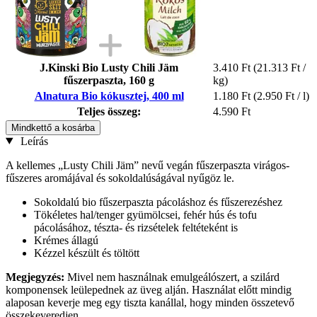
J.Kinski Bio Lusty Chili Jäm
3.410 Ft
(21.313 Ft /
fűszerpaszta, 160 g
kg)
Alnatura Bio kókusztej, 400 ml
1.180 Ft
(2.950 Ft / l)
Teljes összeg:
4.590 Ft
Mindkettő a kosárba
Leírás
A kellemes „Lusty Chili Jäm” nevű vegán fűszerpaszta virágos-
fűszeres aromájával és sokoldalúságával nyűgöz le.
Sokoldalú bio fűszerpaszta pácoláshoz és fűszerezéshez
Tökéletes hal/tenger gyümölcsei, fehér hús és tofu
pácolásához, tészta- és rizsételek feltéteként is
Krémes állagú
Kézzel készült és töltött
Megjegyzés:
Mivel nem használnak emulgeálószert, a szilárd
komponensek leülepednek az üveg alján. Használat előtt mindig
alaposan keverje meg egy tiszta kanállal, hogy minden összetevő
összekeveredjen.