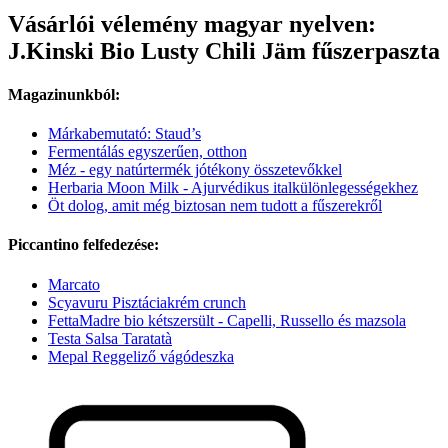
Vásárlói vélemény magyar nyelven:
J.Kinski Bio Lusty Chili Jäm fűszerpaszta
Magazinunkból:
Márkabemutató: Staud’s
Fermentálás egyszerűen, otthon
Méz - egy natúrtermék jótékony összetevőkkel
Herbaria Moon Milk - Ajurvédikus italkülönlegességekhez
Öt dolog, amit még biztosan nem tudott a fűszerekről
Piccantino felfedezése:
Marcato
Scyavuru Pisztáciakrém crunch
FettaMadre bio kétszersült - Capelli, Russello és mazsola
Testa Salsa Taratatà
Mepal Reggeliző vágódeszka