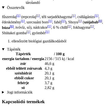
tárolandó
Összetevők
[1]
[1]
[1]
[1]
fűszerolaj
(repceolaj
, téli sarjadékhagyma
, csillágánizs
,
[1]
[1]
[1]
[1]
[1]
édeskömény
, szecsuáni bors
, fahéj
), Shoyu
(
szójabab
,
[1]
[1]
[1]
[1]
búza
, ivóvíz, só), nádcukor
, 6 % chilli
, fokhagyma
,
[1]
[1]
Shiitakei gomba
, gyömbér
ellenőrzött biológiai gazdálkodásból
Tápérték
Tápérték
/ 100 g
energia tartalom / energia
2156 / 515 kj / kcal
zsír
46,6 g
ebből telített zsírsavak
4,3 g
szénhidrát
20,1 g
ebből cukor
20,1 g
fehérje
3,7 g
só
2,82 g
Jogi információk
Kapcsolódó termékek