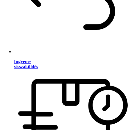
Ingyenes
visszaküldés