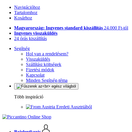
Navigációhoz
Tartalomhoz
Kosárhoz
Magyarország: Ingyenes standard kiszállítás
24.000 Ft-tól
Ingyenes visszaküldés
24 órás kiszállítás
Segítség
Hol van a rendelésem?
Visszaküldés
Szállítási költségek
Fizetési módok
Kapcsolat
Minden Segítség-téma
Több inspiráció
Eredeti Ausztriából
Bejelentkezés