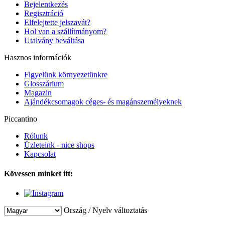
Bejelentkezés
Regisztráció
Elfelejtette jelszavát?
Hol van a szállítmányom?
Utalvány beváltása
Hasznos információk
Figyelünk környezetünkre
Glosszárium
Magazin
Ajándékcsomagok céges- és magánszemélyeknek
Piccantino
Rólunk
Üzleteink - nice shops
Kapcsolat
Kövessen minket itt:
Ország / Nyelv változtatás