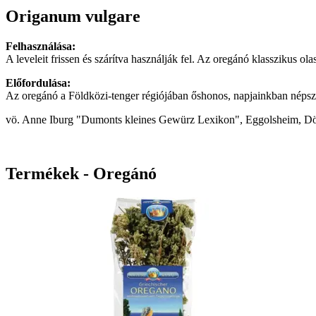
Origanum vulgare
Felhasználása:
A leveleit frissen és szárítva használják fel. Az oregánó klasszikus ola
Előfordulása:
Az oregánó a Földközi-tenger régiójában őshonos, napjainkban népsz
vö. Anne Iburg "Dumonts kleines Gewürz Lexikon", Eggolsheim, D
Termékek - Oregánó