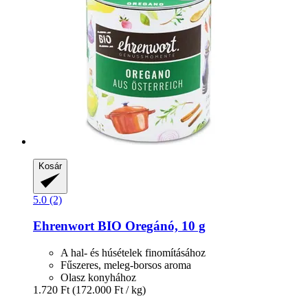
Kosár
5.0 (2)
Ehrenwort
BIO Oregánó, 10 g
A hal- és húsételek finomításához
Fűszeres, meleg-borsos aroma
Olasz konyhához
1.720 Ft
(172.000 Ft / kg)