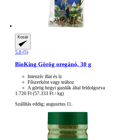
Kosár
5.0 (5)
BioKing
Görög oregánó, 30 g
Intenzív illat és íz
Fűszerként vagy teához
A görög hegyi gazdák által feldolgozva
1.720 Ft
(57.333 Ft / kg)
Szállítás eddig: augusztus 11.