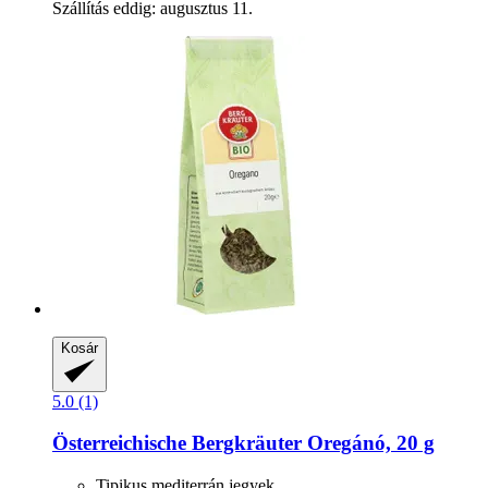
Szállítás eddig: augusztus 11.
Kosár
5.0 (1)
Österreichische Bergkräuter
Oregánó, 20 g
Tipikus mediterrán jegyek