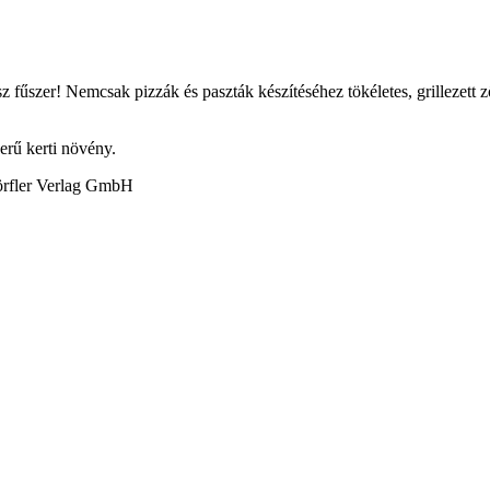
sz fűszer! Nemcsak pizzák és paszták készítéséhez tökéletes, grillezett z
erű kerti növény.
örfler Verlag GmbH