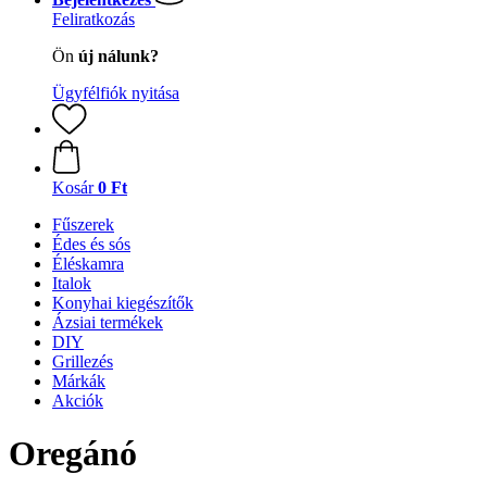
Feliratkozás
Ön
új nálunk?
Ügyfélfiók nyitása
Kosár
0 Ft
Fűszerek
Édes és sós
Éléskamra
Italok
Konyhai kiegészítők
Ázsiai termékek
DIY
Grillezés
Márkák
Akciók
Oregánó