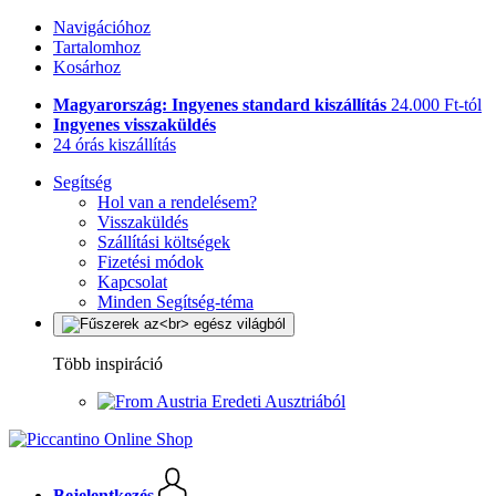
Navigációhoz
Tartalomhoz
Kosárhoz
Magyarország: Ingyenes standard kiszállítás
24.000 Ft-tól
Ingyenes visszaküldés
24 órás kiszállítás
Segítség
Hol van a rendelésem?
Visszaküldés
Szállítási költségek
Fizetési módok
Kapcsolat
Minden Segítség-téma
Több inspiráció
Eredeti Ausztriából
Bejelentkezés