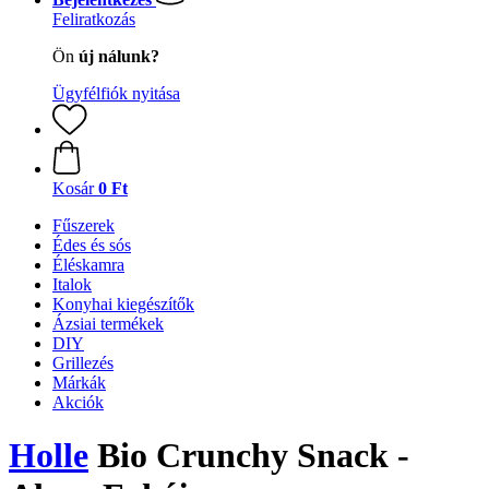
Feliratkozás
Ön
új nálunk?
Ügyfélfiók nyitása
Kosár
0 Ft
Fűszerek
Édes és sós
Éléskamra
Italok
Konyhai kiegészítők
Ázsiai termékek
DIY
Grillezés
Márkák
Akciók
Holle
Bio Crunchy Snack -