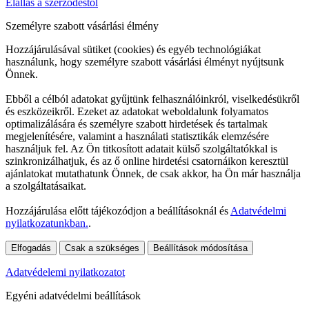
Elállás a szerződéstől
Személyre szabott vásárlási élmény
Hozzájárulásával sütiket (cookies) és egyéb technológiákat
használunk, hogy személyre szabott vásárlási élményt nyújtsunk
Önnek.
Ebből a célból adatokat gyűjtünk felhasználóinkról, viselkedésükről
és eszközeikről. Ezeket az adatokat weboldalunk folyamatos
optimalizálására és személyre szabott hirdetések és tartalmak
megjelenítésére, valamint a használati statisztikák elemzésére
használjuk fel. Az Ön titkosított adatait külső szolgáltatókkal is
szinkronizálhatjuk, és az ő online hirdetési csatornáikon keresztül
ajánlatokat mutathatunk Önnek, de csak akkor, ha Ön már használja
a szolgáltatásaikat.
Hozzájárulása előtt tájékozódjon a beállításoknál és
Adatvédelmi
nyilatkozatunkban.
.
Elfogadás
Csak a szükséges
Beállítások módosítása
Adatvédelemi nyilatkozatot
Egyéni adatvédelmi beállítások