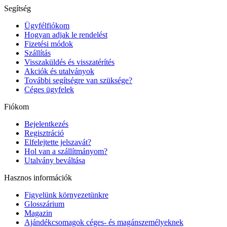
Segítség
Ügyfélfiókom
Hogyan adjak le rendelést
Fizetési módok
Szállítás
Visszaküldés és visszatérítés
Akciók és utalványok
További segítségre van szüksége?
Céges ügyfelek
Fiókom
Bejelentkezés
Regisztráció
Elfelejtette jelszavát?
Hol van a szállítmányom?
Utalvány beváltása
Hasznos információk
Figyelünk környezetünkre
Glosszárium
Magazin
Ajándékcsomagok céges- és magánszemélyeknek