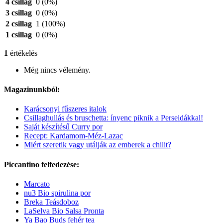
4 csillag
0
(0%)
3 csillag
0
(0%)
2 csillag
1
(100%)
1 csillag
0
(0%)
1
értékelés
Még nincs vélemény.
Magazinunkból:
Karácsonyi fűszeres italok
Csillaghullás és bruschetta: ínyenc piknik a Perseidákkal!
Saját készítésű Curry por
Recept: Kardamom-Méz-Lazac
Miért szeretik vagy utálják az emberek a chilit?
Piccantino felfedezése:
Marcato
nu3 Bio spirulina por
Breka Teásdoboz
LaSelva Bio Salsa Pronta
Ya Bao Buds fehér tea