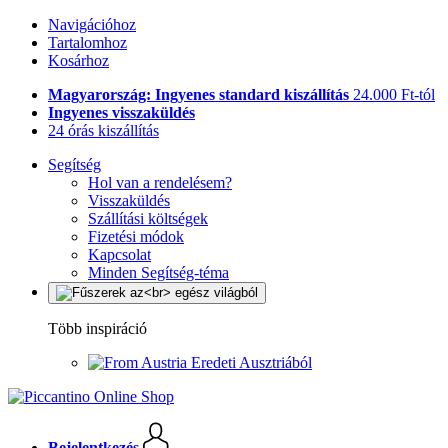
Navigációhoz
Tartalomhoz
Kosárhoz
Magyarország: Ingyenes standard kiszállítás
24.000 Ft-tól
Ingyenes visszaküldés
24 órás kiszállítás
Segítség
Hol van a rendelésem?
Visszaküldés
Szállítási költségek
Fizetési módok
Kapcsolat
Minden Segítség-téma
Több inspiráció
Eredeti Ausztriából
Bejelentkezés