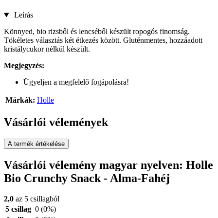
Leírás
Könnyed, bio rizsből és lencséből készült ropogós finomság.
Tökéletes választás két étkezés között. Gluténmentes, hozzáadott
kristálycukor nélkül készült.
Megjegyzés:
Ügyeljen a megfelelő fogápolásra!
Márkák:
Holle
Vásárlói vélemények
A termék értékelése
Vásárlói vélemény magyar nyelven: Holle
Bio Crunchy Snack - Alma-Fahéj
2,0
az 5 csillagból
5 csillag
0
(0%)