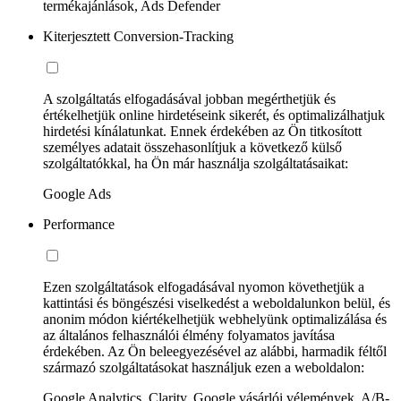
termékajánlások, Ads Defender
Kiterjesztett Conversion-Tracking
A szolgáltatás elfogadásával jobban megérthetjük és
értékelhetjük online hirdetéseink sikerét, és optimalizálhatjuk
hirdetési kínálatunkat. Ennek érdekében az Ön titkosított
személyes adatait összehasonlítjuk a következő külső
szolgáltatókkal, ha Ön már használja szolgáltatásaikat:
Google Ads
Performance
Ezen szolgáltatások elfogadásával nyomon követhetjük a
kattintási és böngészési viselkedést a weboldalunkon belül, és
anonim módon kiértékelhetjük webhelyünk optimalizálása és
az általános felhasználói élmény folyamatos javítása
érdekében. Az Ön beleegyezésével az alábbi, harmadik féltől
származó szolgáltatásokat használjuk ezen a weboldalon:
Google Analytics, Clarity, Google vásárlói vélemények, A/B-