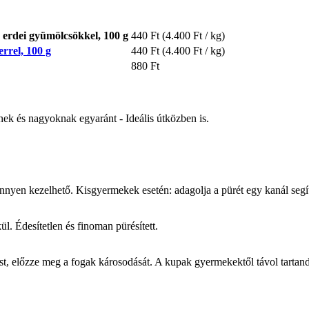
erdei gyümölcsökkel, 100 g
440 Ft
(4.400 Ft / kg)
rrel, 100 g
440 Ft
(4.400 Ft / kg)
880 Ft
ek és nagyoknak egyaránt - Ideális útközben is.
nnyen kezelhető. Kisgyermekek esetén: adagolja a pürét egy kanál segí
. Édesítetlen és finoman pürésített.
st, előzze meg a fogak károsodását. A kupak gyermekektől távol tartand