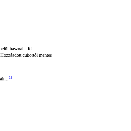
elül használja fel
 Hozzáadott cukortól mentes
[1]
álna