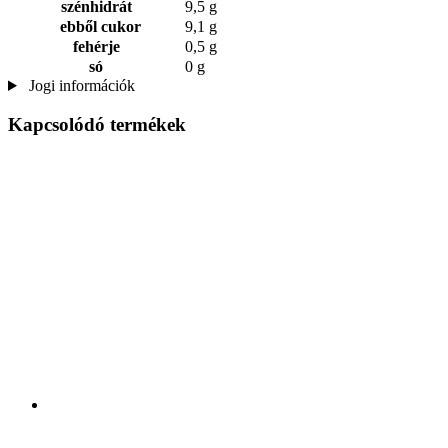
szénhidrát
9,5 g
ebből cukor
9,1 g
fehérje
0,5 g
só
0 g
Jogi információk
Kapcsolódó termékek