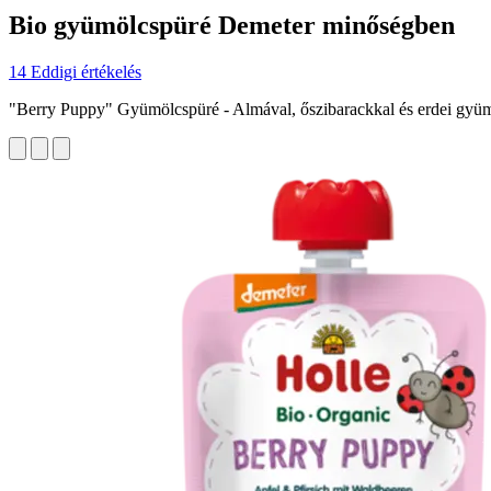
Bio gyümölcspüré Demeter minőségben
14 Eddigi értékelés
"Berry Puppy" Gyümölcspüré - Almával, őszibarackkal és erdei gyü