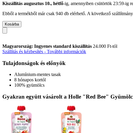
Kiszállítás augusztus 10., hétfő
-ig, amennyiben
csütörtök 23:59-ig
re
Ebből a termékből már csak 940 db elérhető. A következő szállítmány 
Kosárba
Magyarország: Ingyenes standard kiszállítás
24.000 Ft-tól
Szállítás és kézbesítés - További információk
Tulajdonságok és előnyök
Alumínium-mentes tasak
8 hónapos kortól
100% gyümölcs
Gyakran együtt vásárolt a Holle "Red Bee" Gyümölcsp