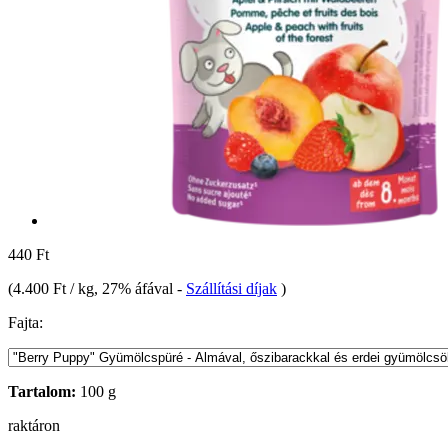
440 Ft
(
4.400 Ft / kg
, 27% áfával
-
Szállítási díjak
)
Fajta:
Tartalom:
100 g
raktáron