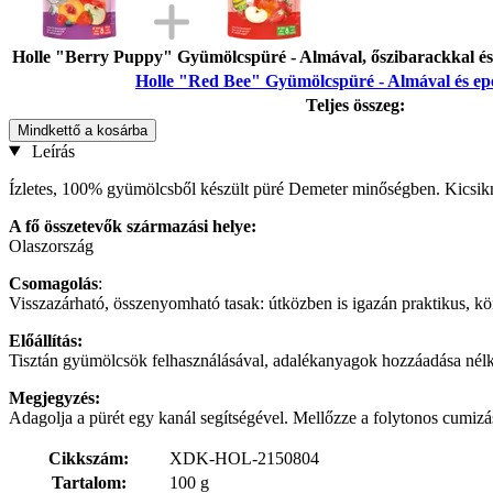
Holle "Berry Puppy" Gyümölcspüré - Almával, őszibarackkal és 
Holle "Red Bee" Gyümölcspüré - Almával és epe
Teljes összeg:
Mindkettő a kosárba
Leírás
Ízletes, 100% gyümölcsből készült püré Demeter minőségben. Kicsikn
A fő összetevők származási helye:
Olaszország
Csomagolás
:
Visszazárható, összenyomható tasak: útközben is igazán praktikus, kö
Előállítás:
Tisztán gyümölcsök felhasználásával, adalékanyagok hozzáadása nélkül
Megjegyzés:
Adagolja a pürét egy kanál segítségével. Mellőzze a folytonos cumizá
Cikkszám:
XDK-HOL-2150804
Tartalom:
100 g