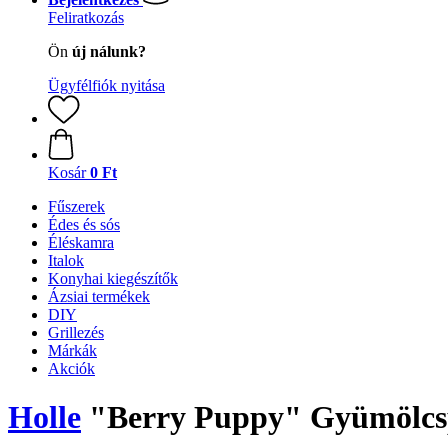
Feliratkozás
Ön
új nálunk?
Ügyfélfiók nyitása
Kosár
0 Ft
Fűszerek
Édes és sós
Éléskamra
Italok
Konyhai kiegészítők
Ázsiai termékek
DIY
Grillezés
Márkák
Akciók
Holle
"Berry Puppy" Gyümölcspür