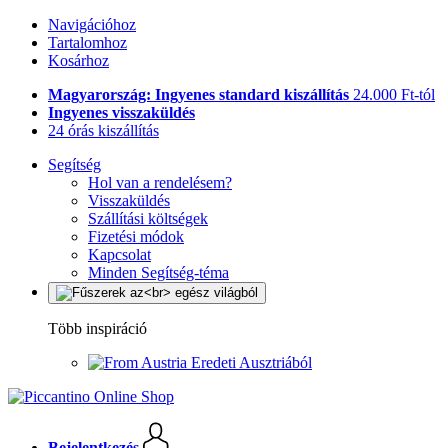
Navigációhoz
Tartalomhoz
Kosárhoz
Magyarország: Ingyenes standard kiszállítás
24.000 Ft-tól
Ingyenes visszaküldés
24 órás kiszállítás
Segítség
Hol van a rendelésem?
Visszaküldés
Szállítási költségek
Fizetési módok
Kapcsolat
Minden Segítség-téma
Több inspiráció
Eredeti Ausztriából
Bejelentkezés