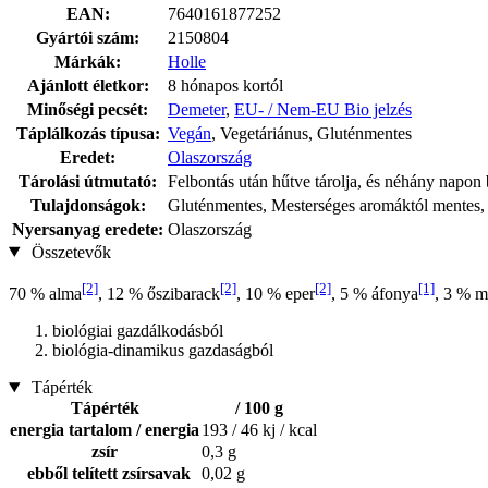
EAN:
7640161877252
Gyártói szám:
2150804
Márkák:
Holle
Ajánlott életkor:
8 hónapos kortól
Minőségi pecsét:
Demeter
,
EU- / Nem-EU Bio jelzés
Táplálkozás típusa:
Vegán
, Vegetáriánus, Gluténmentes
Eredet:
Olaszország
Tárolási útmutató:
Felbontás után hűtve tárolja, és néhány napon b
Tulajdonságok:
Gluténmentes, Mesterséges aromáktól mentes,
Nyersanyag eredete:
Olaszország
Összetevők
[2]
[2]
[2]
[1]
70 % alma
, 12 % őszibarack
, 10 % eper
, 5 % áfonya
, 3 % m
biológiai gazdálkodásból
biológia-dinamikus gazdaságból
Tápérték
Tápérték
/ 100 g
energia tartalom / energia
193 / 46 kj / kcal
zsír
0,3 g
ebből telített zsírsavak
0,02 g